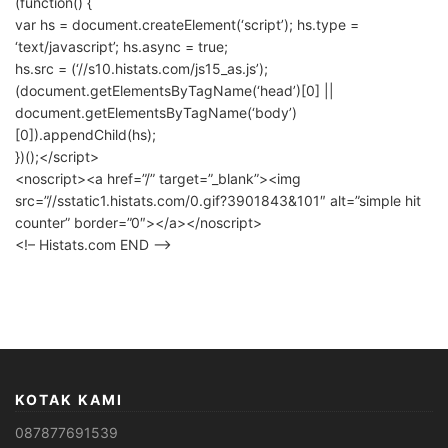
(function() {
var hs = document.createElement(‘script’); hs.type =
‘text/javascript’; hs.async = true;
hs.src = (‘//s10.histats.com/js15_as.js’);
(document.getElementsByTagName(‘head’)[0] ||
document.getElementsByTagName(‘body’)
[0]).appendChild(hs);
})();</script>
<noscript><a href=”/” target=”_blank”><img
src=”//sstatic1.histats.com/0.gif?3901843&101″ alt=”simple hit
counter” border=”0″></a></noscript>
<!– Histats.com END –>
KOTAK KAMI
087877691539