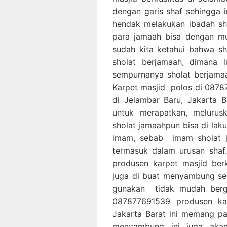
dengan garis shaf sehingga
hendak melakukan ibadah sho
para jamaah bisa dengan mu
sudah kita ketahui bahwa s
sholat berjamaah, dimana 
sempurnanya sholat berjama
Karpet masjid polos di 0878
di Jelambar Baru, Jakarta
untuk merapatkan, meluru
sholat jamaahpun bisa di la
imam, sebab imam sholat j
termasuk dalam urusan shaf
produsen karpet masjid berk
juga di buat menyambung seh
gunakan tidak mudah berg
087877691539 produsen kar
Jakarta Barat ini memang pa
menyambung ini juga akan