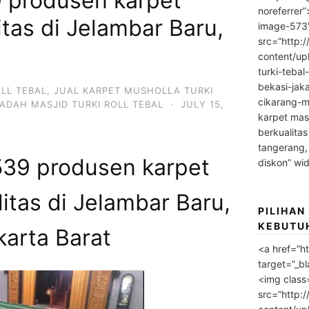
 produsen karpet
noreferrer
itas di Jelambar Baru,
image-573
src=”http:
content/up
turki-tebal
bekasi-jak
OLL TEBAL
,
JUAL KARPET MUSHOLLA TURKI
cikarang-m
ADAH MASJID TURKI ROLL TEBAL
·
JULY 15,
karpet masj
berkualitas
tangerang,
39 produsen karpet
diskon” wi
itas di Jelambar Baru,
PILIHAN
KEBUTU
karta Barat
<a href=”h
target=”_bl
<img class
src=”http: