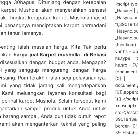
hingga 30bagus. Ditunjang dengan ketebalan
<script ty
karpet Mushola akan menyerahkan sensasi
_Hasync|| [
jak. Tingkat kerapatan karpet Mushola masjid
_Hasync.pus
‘1,3901843
lai benangnya menciptakan karpet permadani
_Hasync.push
san tahun lamanya.
_Hasync.push
(function() 
penting ialah masalah harga. Kita Tak perlu
var hs = do
rahkan
harga
jual Karpet musholla
di Bekasi
hs.type = ‘
a disesuaikan dengan budget anda. Mengapa?
hs.src = (‘/
el yang sanggup mengurangi dengan harga
(document
rsaing. Poin terakhir ialah segi pelayanannya.
[0] ||
mi yang tidak jarang kali mengedepankan
document.
[0]).append
 Kami meluangkan layanan konsultasi bagi
})();</scrip
erihal karpet Mushola. Selain tersebut kami
<noscript>
gantarkan sample produk untuk Anda untuk
src=”//ssta
 barang sampai, Anda pun tidak butuh repot
3901843&10
ami akan mengantarkan teknisi yang paling
border=”0″
<!– Histat