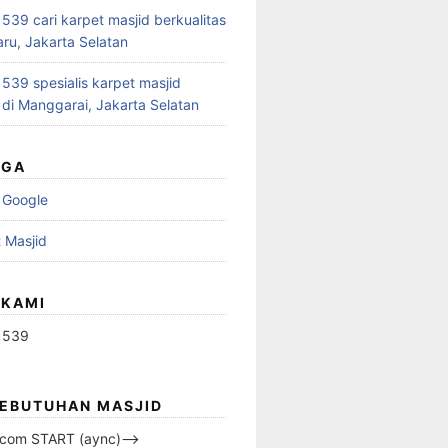
39 cari karpet masjid berkualitas
aru, Jakarta Selatan
39 spesialis karpet masjid
 di Manggarai, Jakarta Selatan
UGA
 Google
 Masjid
 KAMI
1539
KEBUTUHAN MASJID
s.com START (aync)–>