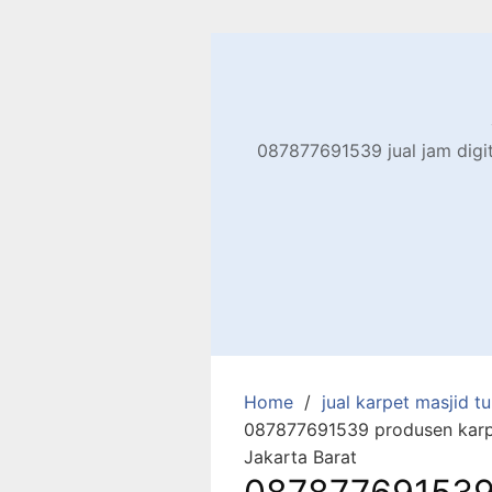
Skip
to
content
087877691539 jual jam digita
Home
jual karpet masjid tur
087877691539 produsen karpet
Jakarta Barat