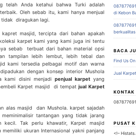
ng telah Anda ketahui bahwa Turki adalah
0878776915
terbaik. Oleh sebab itu, kami hanya menjual
di Kebon B
 tidak diragukan lagi.
0878776915
berkualitas
 kapret masjid, tercipta dari bahan apakah
oleksi karpet kami yang kami juga ini tentu
ya sebab terbuat dari bahan material opsi
BACA J
n tampilan lebih lembut, lebih tebal dan
Find Us On
id kami tersedia pelbagai motif dan warna
a dipadukan dengan konsep interior Mushola
Jual Karpet
a kami disini menjadi
penjual karpet
yang
embeli Karpet masjid di tempat
jual Karpet
KONTAK
08787769
an alas masjid dan Mushola. karpet sajadah
 meminimalisir tantangan yang tidak jarang
h kecil. Tak perlu khawatir, Karpet masjid
PUSAT 
memiliki ukuran Internasional yakni panjang
<!– Histat