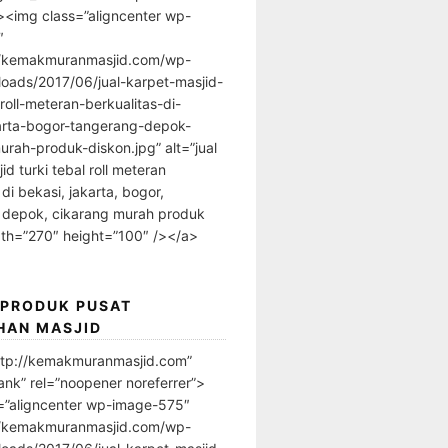
”><img class=”aligncenter wp-
″
//kemakmuranmasjid.com/wp-
loads/2017/06/jual-karpet-masjid-
-roll-meteran-berkualitas-di-
arta-bogor-tangerang-depok-
urah-produk-diskon.jpg” alt=”jual
id turki tebal roll meteran
 di bekasi, jakarta, bogor,
 depok, cikarang murah produk
dth=”270″ height=”100″ /></a>
 PRODUK PUSAT
HAN MASJID
ttp://kemakmuranmasjid.com”
ank” rel=”noopener noreferrer”>
=”aligncenter wp-image-575″
//kemakmuranmasjid.com/wp-