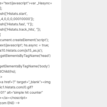
pe=”text/javascript”>var _Hasync=
];
h([‘Histats.start’,
,4,0,0,0,00010000’]);
([‘Histats.fasi’, ‘1’]);
([‘Histats.track_hits’, ”]);
{
cument.createElement(‘script’);
text/javascript’; hs.async = true;
/s10.histats.com/js15_as.js’);
.getElementsByTagName(‘head’)
getElementsByTagName(‘body’)
Child(hs);
t>
<a href=”/” target=”_blank”><img
tic1.histats.com/0.gif?
1″ alt=”simple hit counter”
></a></noscript>
s.com END –>