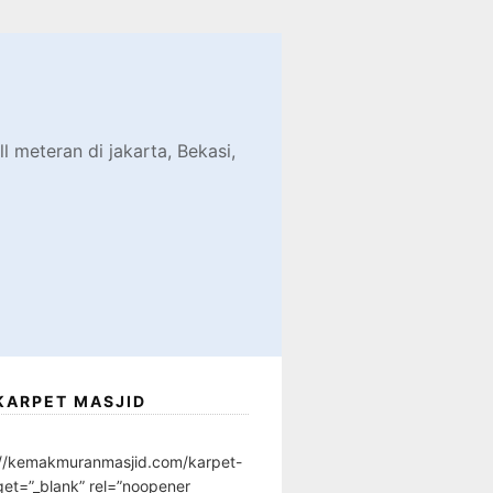
d
l meteran di jakarta, Bekasi,
KARPET MASJID
://kemakmuranmasjid.com/karpet-
get=”_blank” rel=”noopener