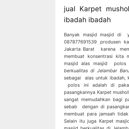
jual Karpet musho
ibadah ibadah
Banyak masjid masjid di 
087877691539 produsen kar
Jakarta Barat karena mema
membuat konsentrasi kita m
masjid alas masjid polos
berkualitas di Jelambar Bar
sebagai alas untuk ibadah, 
polos ini adalah di paka
pasangkannya Karpet musholl
sangat memudahkan bagi p
sebab dengan di pasangkan
membuat para jamaah tidak
Selain itu juga Karpet mas
masjid berkualitas di Jelamb