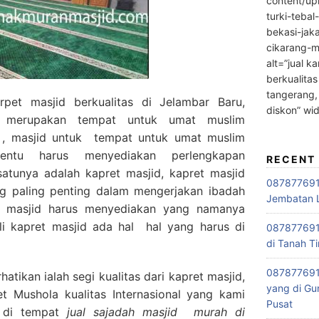
content/up
turki-tebal
bekasi-jak
cikarang-m
alt=”jual ka
berkualitas
tangerang,
pet masjid berkualitas di Jelambar Baru,
diskon” wi
 merupakan tempat untuk umat muslim
 , masjid untuk tempat untuk umat muslim
entu harus menyediakan perlengkapan
RECENT
satunya adalah kapret masjid, kapret masjid
0878776915
g paling penting dalam mengerjakan ibadah
Jembatan L
ap masjid harus menyediakan yang namanya
li kapret masjid ada hal hal yang harus di
0878776915
di Tanah Ti
087877691
tikan ialah segi kualitas dari kapret masjid,
yang di Gu
 Mushola kualitas Internasional yang kami
Pusat
i di tempat
jual sajadah masjid
murah di