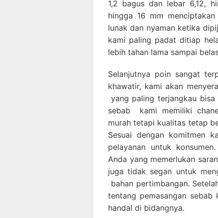
1,2 bagus dan lebar 6,12, 
hingga 16 mm menciptakan 
lunak dan nyaman ketika dipi
kami paling padat ditiap he
lebih tahan lama sampai bela
Selanjutnya poin sangat ter
khawatir, kami akan menye
yang paling terjangkau bis
sebab kami memiliki chan
murah tetapi kualitas tetap be
Sesuai dengan komitmen ka
pelayanan untuk konsumen.
Anda yang memerlukan saran p
juga tidak segan untuk men
bahan pertimbangan. Setelah
tentang pemasangan sebab k
handal di bidangnya.