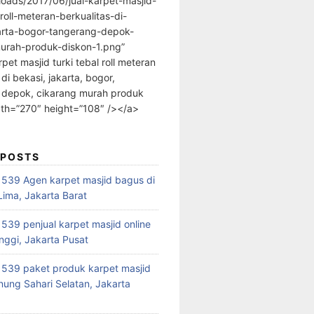
loads/2017/06/jual-karpet-masjid-
-roll-meteran-berkualitas-di-
arta-bogor-tangerang-depok-
urah-produk-diskon-1.png”
rpet masjid turki tebal roll meteran
 di bekasi, jakarta, bogor,
 depok, cikarang murah produk
dth=”270″ height=”108″ /></a>
 POSTS
39 Agen karpet masjid bagus di
ima, Jakarta Barat
39 penjual karpet masjid online
nggi, Jakarta Pusat
539 paket produk karpet masjid
nung Sahari Selatan, Jakarta