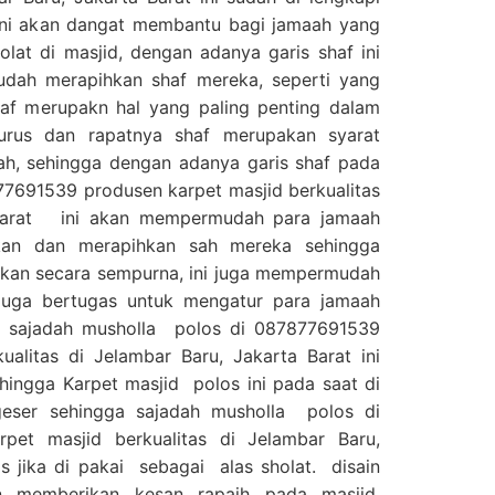
 ini akan dangat membantu bagi jamaah yang
lat di masjid, dengan adanya garis shaf ini
dah merapihkan shaf mereka, seperti yang
haf merupakn hal yang paling penting dalam
lurus dan rapatnya shaf merupakan syarat
ah, sehingga dengan adanya garis shaf pada
77691539 produsen karpet masjid berkualitas
 Barat ini akan mempermudah para jamaah
skan dan merapihkan sah mereka sehingga
kukan secara sempurna, ini juga mempermudah
uga bertugas untuk mengatur para jamaah
. sajadah musholla polos di 087877691539
ualitas di Jelambar Baru, Jakarta Barat ini
ingga Karpet masjid polos ini pada saat di
eser sehingga sajadah musholla polos di
pet masjid berkualitas di Jelambar Baru,
s jika di pakai sebagai alas sholat. disain
 memberikan kesan rapaih pada masjid,