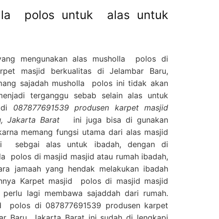
lla polos untuk alas untuk
yang mengunakan alas musholla polos di
pet masjid berkualitas di Jelambar Baru,
ng sajadah musholla polos ini tidak akan
enjadi terganggu sebab selain alas untuk
 di
087877691539 produsen karpet masjid
u, Jakarta Barat
ini juga bisa di gunakan
karna memang fungsi utama dari alas masjid
i sebgai alas untuk ibadah, dengan di
a polos di masjid masjid atau rumah ibadah,
ara jamaah yang hendak melakukan ibadah
nya Karpet masjid polos di masjid masjid
 perlu lagi membawa sajaddah dari rumah.
jid polos di 087877691539 produsen karpet
ar Baru, Jakarta Barat ini sudah di lengkapi