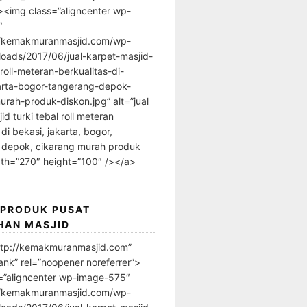
”><img class=”aligncenter wp-
″
//kemakmuranmasjid.com/wp-
loads/2017/06/jual-karpet-masjid-
-roll-meteran-berkualitas-di-
arta-bogor-tangerang-depok-
urah-produk-diskon.jpg” alt=”jual
id turki tebal roll meteran
 di bekasi, jakarta, bogor,
 depok, cikarang murah produk
dth=”270″ height=”100″ /></a>
 PRODUK PUSAT
HAN MASJID
ttp://kemakmuranmasjid.com”
ank” rel=”noopener noreferrer”>
=”aligncenter wp-image-575″
//kemakmuranmasjid.com/wp-