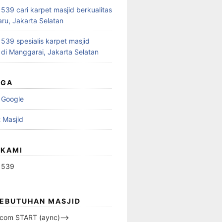
39 cari karpet masjid berkualitas
aru, Jakarta Selatan
39 spesialis karpet masjid
 di Manggarai, Jakarta Selatan
UGA
 Google
 Masjid
 KAMI
1539
KEBUTUHAN MASJID
s.com START (aync)–>