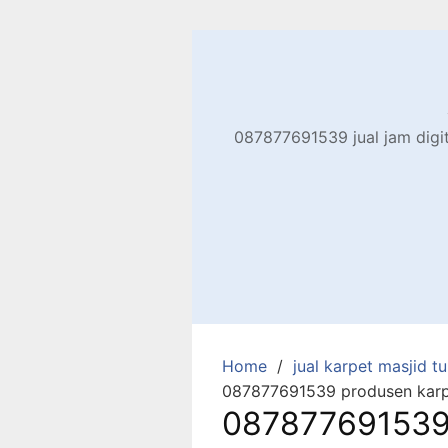
Skip
to
content
087877691539 jual jam digita
Home
jual karpet masjid tur
087877691539 produsen karpe
087877691539