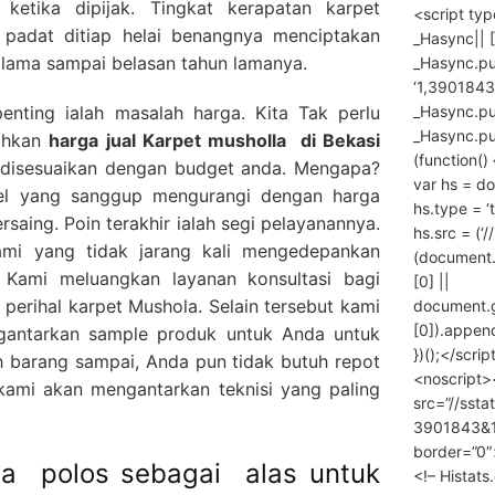
ketika dipijak. Tingkat kerapatan karpet
<script ty
 padat ditiap helai benangnya menciptakan
_Hasync|| [
 lama sampai belasan tahun lamanya.
_Hasync.pus
‘1,3901843
_Hasync.push
penting ialah masalah harga. Kita Tak perlu
_Hasync.push
rahkan
harga
jual Karpet musholla
di Bekasi
(function() 
a disesuaikan dengan budget anda. Mengapa?
var hs = do
el yang sanggup mengurangi dengan harga
hs.type = ‘
rsaing. Poin terakhir ialah segi pelayanannya.
hs.src = (‘/
mi yang tidak jarang kali mengedepankan
(document
 Kami meluangkan layanan konsultasi bagi
[0] ||
erihal karpet Mushola. Selain tersebut kami
document.
[0]).append
gantarkan sample produk untuk Anda untuk
})();</scrip
 barang sampai, Anda pun tidak butuh repot
<noscript>
ami akan mengantarkan teknisi yang paling
src=”//ssta
3901843&10
border=”0″
lla polos sebagai alas untuk
<!– Histat