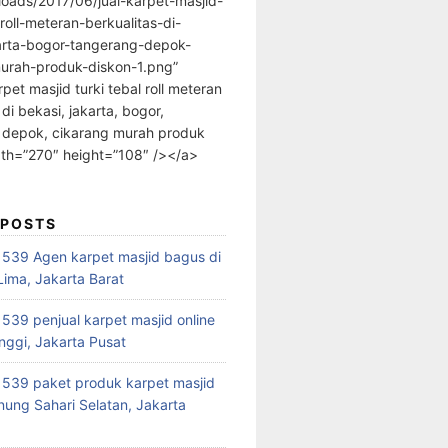
loads/2017/06/jual-karpet-masjid-
-roll-meteran-berkualitas-di-
arta-bogor-tangerang-depok-
urah-produk-diskon-1.png”
rpet masjid turki tebal roll meteran
 di bekasi, jakarta, bogor,
 depok, cikarang murah produk
dth=”270″ height=”108″ /></a>
 POSTS
39 Agen karpet masjid bagus di
ima, Jakarta Barat
39 penjual karpet masjid online
nggi, Jakarta Pusat
539 paket produk karpet masjid
nung Sahari Selatan, Jakarta