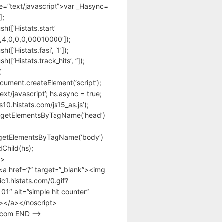
pe=”text/javascript”>var _Hasync=
];
h([‘Histats.start’,
,4,0,0,0,00010000’]);
([‘Histats.fasi’, ‘1’]);
([‘Histats.track_hits’, ”]);
{
cument.createElement(‘script’);
text/javascript’; hs.async = true;
/s10.histats.com/js15_as.js’);
.getElementsByTagName(‘head’)
getElementsByTagName(‘body’)
Child(hs);
t>
<a href=”/” target=”_blank”><img
tic1.histats.com/0.gif?
1″ alt=”simple hit counter”
></a></noscript>
s.com END –>