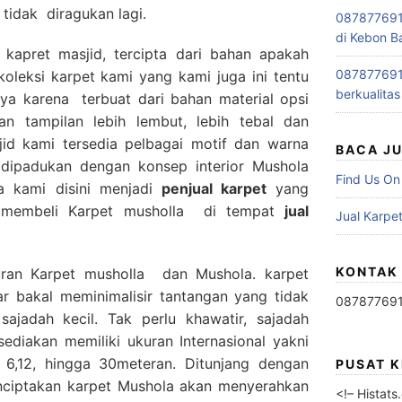
 tidak diragukan lagi.
0878776915
di Kebon B
 kapret masjid, tercipta dari bahan apakah
0878776915
oleksi karpet kami yang kami juga ini tentu
berkualitas
ya karena terbuat dari bahan material opsi
n tampilan lebih lembut, lebih tebal dan
id kami tersedia pelbagai motif dan warna
BACA J
a dipadukan dengan konsep interior Mushola
Find Us On
a kami disini menjadi
penjual karpet
yang
 membeli Karpet musholla di tempat
jual
Jual Karpet
KONTAK
uran Karpet musholla dan Mushola. karpet
r bakal meminimalisir tantangan yang tidak
08787769
sajadah kecil. Tak perlu khawatir, sajadah
diakan memiliki ukuran Internasional yakni
r 6,12, hingga 30meteran. Ditunjang dengan
PUSAT 
ciptakan karpet Mushola akan menyerahkan
<!– Histat