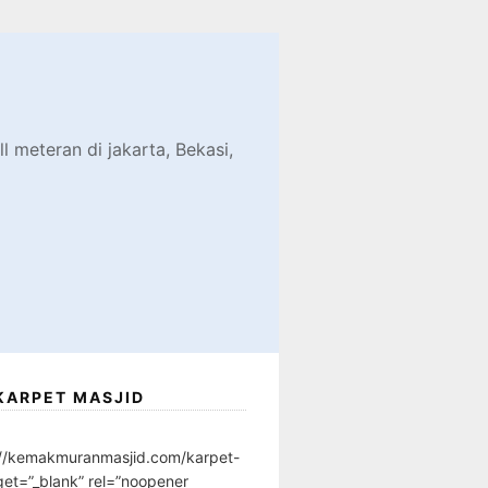
d
l meteran di jakarta, Bekasi,
KARPET MASJID
://kemakmuranmasjid.com/karpet-
get=”_blank” rel=”noopener