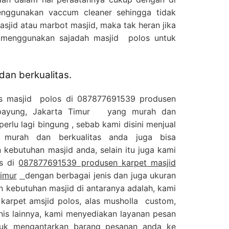
nggunakan vaccum cleaner sehingga tidak
jid atau marbot masjid, maka tak heran jika
 menggunakan sajadah masjid polos untuk
an berkualitas.
as masjid polos di 087877691539 produsen
ipayung, Jakarta Timur yang murah dan
perlu lagi bingung , sebab kami disini menjual
murah dan berkualitas anda juga bisa
kebutuhan masjid anda, selain itu juga kami
os di
087877691539 produsen karpet masjid
Timur
dengan berbagai jenis dan juga ukuran
n kebutuhan masjid di antaranya adalah, kami
 karpet amsjid polos, alas musholla custom,
nis lainnya, kami menyediakan layanan pesan
tuk mengantarkan barang pesanan anda ke