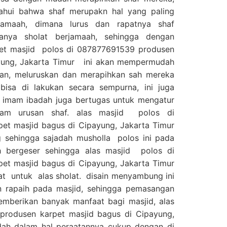
tahui bahwa shaf merupakn hal yang paling
jamaah, dimana lurus dan rapatnya shaf
anya sholat berjamaah, sehingga dengan
pet masjid polos di 087877691539 produsen
ayung, Jakarta Timur ini akan mempermudah
an, meluruskan dan merapihkan sah mereka
bisa di lakukan secara sempurna, ini juga
mam ibadah juga bertugas untuk mengatur
lam urusan shaf. alas masjid polos di
et masjid bagus di Cipayung, Jakarta Timur
g sehingga sajadah musholla polos ini pada
 bergeser sehingga alas masjid polos di
et masjid bagus di Cipayung, Jakarta Timur
at untuk alas sholat. disain menyambung ini
 rapaih pada masjid, sehingga pemasangan
memberikan banyak manfaat bagi masjid, alas
rodusen karpet masjid bagus di Cipayung,
ah dalam hal peraatannya cukup dengan di