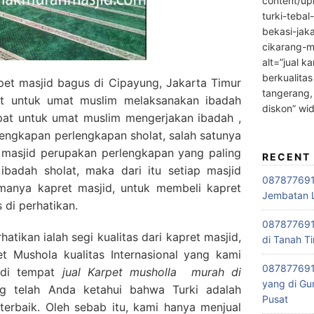
content/up
turki-tebal
bekasi-jak
cikarang-m
alt=”jual ka
berkualitas
et masjid bagus di Cipayung, Jakarta Timur
tangerang,
t untuk umat muslim melaksanakan ibadah
diskon” wi
pat untuk umat muslim mengerjakan ibadah ,
engkapan perlengkapan sholat, salah satunya
t masjid perupakan perlengkapan yang paling
RECENT
ibadah sholat, maka dari itu setiap masjid
0878776915
anya kapret masjid, untuk membeli kapret
Jembatan L
 di perhatikan.
0878776915
tikan ialah segi kualitas dari kapret masjid,
di Tanah Ti
 Mushola kualitas Internasional yang kami
087877691
i di tempat
jual Karpet musholla
murah di
yang di Gu
ng telah Anda ketahui bahwa Turki adalah
Pusat
terbaik. Oleh sebab itu, kami hanya menjual