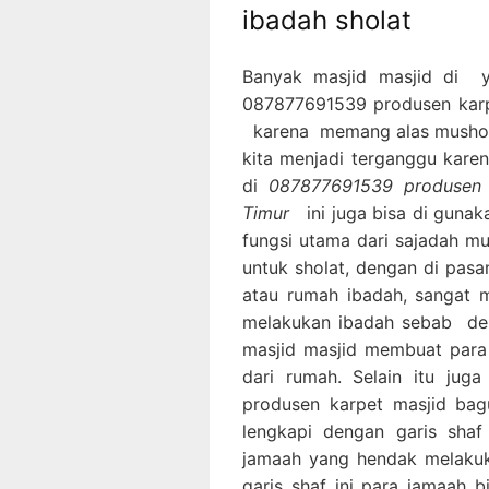
ibadah sholat
Banyak masjid masjid di 
087877691539 produsen karp
karena memang alas musholl
kita menjadi terganggu karen
di
087877691539 produsen 
Timur
ini juga bisa di gun
fungsi utama dari sajadah mu
untuk sholat, dengan di pasa
atau rumah ibadah, sangat
melakukan ibadah sebab den
masjid masjid membuat para
dari rumah. Selain itu ju
produsen karpet masjid bag
lengkapi dengan garis sha
jamaah yang hendak melakuk
garis shaf ini para jamaah