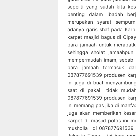
seperti yang sudah kita ke
penting dalam ibadah ber
merupakan syarat sempurn
adanya garis shaf pada Kar
karpet masjid bagus di Cip
para jamaah untuk merapatk
sehingga sholat jamaahpun 
mempermudah imam, sebab i
para jamaah termasuk da
087877691539 produsen karp
ini juga di buat menyambun
saat di pakai tidak mudah
087877691539 produsen karp
ini memang pas jika di manfa
juga akan memberikan kesan
karpet di masjid polos ini 
musholla di 087877691539 p
Jakarta Timur ini juga mud