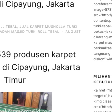
i Cipayung, Jakarta
noreferrer
image-573
src=”http:
content/up
turki-tebal
OLL TEBAL
,
JUAL KARPET MUSHOLLA TURKI
bekasi-jak
ADAH MASJID TURKI ROLL TEBAL
·
AUGUST
cikarang-m
karpet masj
berkualitas
39 produsen karpet
tangerang,
diskon” wi
 di Cipayung, Jakarta
PILIHAN
Timur
KEBUTU
<a href=”h
target=”_bl
<img class
src=”http: