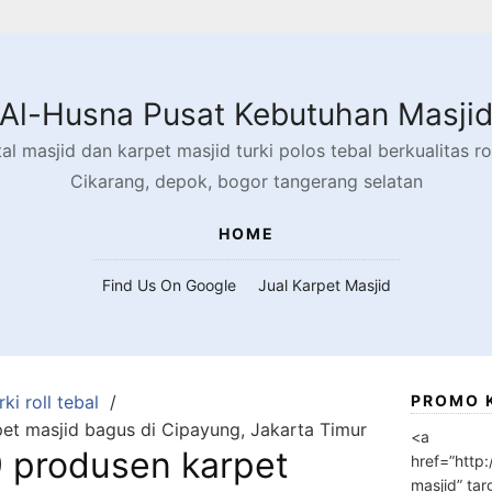
Al-Husna Pusat Kebutuhan Masji
l masjid dan karpet masjid turki polos tebal berkualitas rol
Cikarang, depok, bogor tangerang selatan
HOME
Find Us On Google
Jual Karpet Masjid
ki roll tebal
PROMO 
t masjid bagus di Cipayung, Jakarta Timur
<a
 produsen karpet
href=”http
masjid” tar