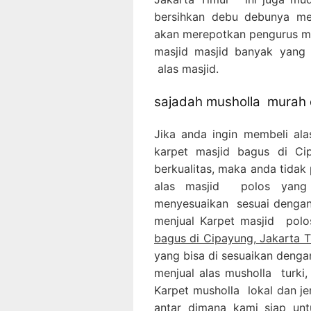
bersihkan debu debunya me
akan merepotkan pengurus mas
masjid masjid banyak yang
alas masjid.
sajadah musholla murah d
Jika anda ingin membeli al
karpet masjid bagus di C
berkualitas, maka anda tidak 
alas masjid polos yang 
menyesuaikan sesuai dengan 
menjual Karpet masjid pol
bagus di Cipayung, Jakarta 
yang bisa di sesuaikan denga
menjual alas musholla turki,
Karpet musholla lokal dan je
antar dimana kami siap un