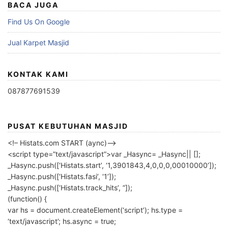
BACA JUGA
Find Us On Google
Jual Karpet Masjid
KONTAK KAMI
087877691539
PUSAT KEBUTUHAN MASJID
<!– Histats.com START (aync)–>
<script type=”text/javascript”>var _Hasync= _Hasync|| [];
_Hasync.push([‘Histats.start’, ‘1,3901843,4,0,0,0,00010000’]);
_Hasync.push([‘Histats.fasi’, ‘1’]);
_Hasync.push([‘Histats.track_hits’, ”]);
(function() {
var hs = document.createElement(‘script’); hs.type =
‘text/javascript’; hs.async = true;