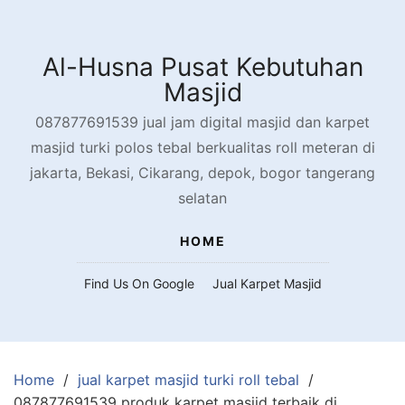
Skip
to
content
Al-Husna Pusat Kebutuhan
Masjid
087877691539 jual jam digital masjid dan karpet
masjid turki polos tebal berkualitas roll meteran di
jakarta, Bekasi, Cikarang, depok, bogor tangerang
selatan
HOME
Find Us On Google
Jual Karpet Masjid
Home
jual karpet masjid turki roll tebal
087877691539 produk karpet masjid terbaik di