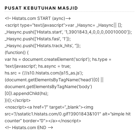
PUSAT KEBUTUHAN MASJID
<!– Histats.com START (aync)–>
<script type=”text/javascript”>var _Hasync= _Hasync|| [];
_Hasync.push([‘Histats.start’, ‘1,3901843,4,0,0,0,00010000’]);
_Hasync.push([‘Histats.fasi’, ‘1’]);
_Hasync.push([‘Histats.track_hits’, ”]);
(function() {
var hs = document.createElement(‘script’); hs.type =
‘text/javascript’; hs.async = true;
hs.src = (‘//s10.histats.com/js15_as.js’);
(document.getElementsByTagName(‘head’)[0] ||
document.getElementsByTagName(‘body’)
[0]).appendChild(hs);
})();</script>
<noscript><a href=”/” target=”_blank”><img
src=”//sstatic1.histats.com/0.gif?3901843&101″ alt=”simple hit
counter” border=”0″></a></noscript>
<!– Histats.com END –>