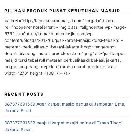
PILIHAN PRODUK PUSAT KEBUTUHAN MASJID
<a href=”http://kemakmuranmasjid.com” target=”_blank”
rel=”noopener noreferrer”><img class=”aligncenter wp-image-
575″ src=”http://kemakmuranmasjid.com/wp-
content/uploads/2017/06/jual-karpet-masjid-turki-tebal-roll-
meteran-berkualitas-di-bekasi-jakarta-bogor-tangerang-
depok-cikarang-murah-produk-diskon-1.png” alt=”jual karpet
masjid turki tebal roll meteran berkualitas di bekasi, jakarta,
bogor, tangerang, depok, cikarang murah produk diskon”
width=”270″ height=”108″ /></a>
RECENT POSTS
087877691539 Agen karpet masjid bagus di Jembatan Lima,
Jakarta Barat
087877691539 penjual karpet masjid online di Tanah Tinggi,
Jakarta Pusat