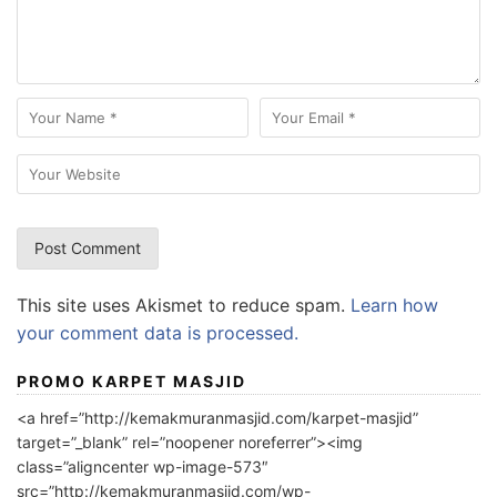
This site uses Akismet to reduce spam.
Learn how
your comment data is processed.
PROMO KARPET MASJID
<a href=”http://kemakmuranmasjid.com/karpet-masjid”
target=”_blank” rel=”noopener noreferrer”><img
class=”aligncenter wp-image-573″
src=”http://kemakmuranmasjid.com/wp-