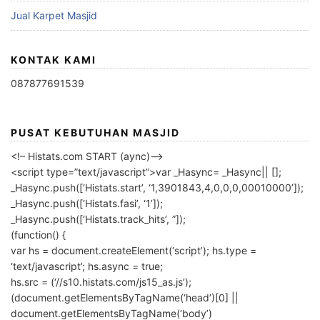
Jual Karpet Masjid
KONTAK KAMI
087877691539
PUSAT KEBUTUHAN MASJID
<!– Histats.com START (aync)–>
<script type=”text/javascript”>var _Hasync= _Hasync|| [];
_Hasync.push([‘Histats.start’, ‘1,3901843,4,0,0,0,00010000’]);
_Hasync.push([‘Histats.fasi’, ‘1’]);
_Hasync.push([‘Histats.track_hits’, ”]);
(function() {
var hs = document.createElement(‘script’); hs.type =
‘text/javascript’; hs.async = true;
hs.src = (‘//s10.histats.com/js15_as.js’);
(document.getElementsByTagName(‘head’)[0] ||
document.getElementsByTagName(‘body’)