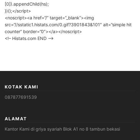
[0]).appendChild(hs);
})();</script>
<noscript><a href=”/” target=”_blank”><img
src=”//sstatic1.histats.com/0.gif?3901843&101″ alt=”simple hit
counter” border=”0″></a></noscript>
<!– Histats.com END –>
KOTAK KAMI
087877691539
ALAMAT
Kantor Kami di griya syariah Blok A1 no 8 tambun bekasi