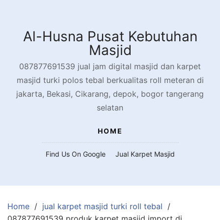
Skip
to
content
Al-Husna Pusat Kebutuhan
Masjid
087877691539 jual jam digital masjid dan karpet
masjid turki polos tebal berkualitas roll meteran di
jakarta, Bekasi, Cikarang, depok, bogor tangerang
selatan
HOME
Find Us On Google
Jual Karpet Masjid
Home
jual karpet masjid turki roll tebal
087877691539 produk karpet masjid import di