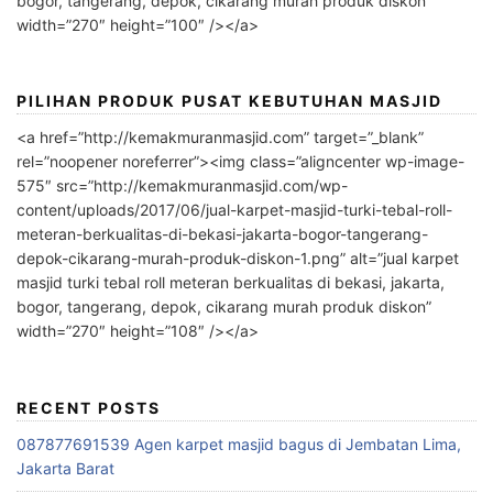
bogor, tangerang, depok, cikarang murah produk diskon”
width=”270″ height=”100″ /></a>
PILIHAN PRODUK PUSAT KEBUTUHAN MASJID
<a href=”http://kemakmuranmasjid.com” target=”_blank”
rel=”noopener noreferrer”><img class=”aligncenter wp-image-
575″ src=”http://kemakmuranmasjid.com/wp-
content/uploads/2017/06/jual-karpet-masjid-turki-tebal-roll-
meteran-berkualitas-di-bekasi-jakarta-bogor-tangerang-
depok-cikarang-murah-produk-diskon-1.png” alt=”jual karpet
masjid turki tebal roll meteran berkualitas di bekasi, jakarta,
bogor, tangerang, depok, cikarang murah produk diskon”
width=”270″ height=”108″ /></a>
RECENT POSTS
087877691539 Agen karpet masjid bagus di Jembatan Lima,
Jakarta Barat