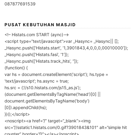
087877691539
PUSAT KEBUTUHAN MASJID
<!– Histats.com START (aync)–>
<script type=”text/javascript”>var _Hasync= _Hasync|| [];
_Hasync.push([‘Histats.start’, ‘1,3901843,4,0,0,0,00010000’]);
_Hasync.push([‘Histats.fasi’, ‘1’]);
_Hasync.push([‘Histats.track_hits’, ”]);
(function() {
var hs = document.createElement(‘script’); hs.type =
‘text/javascript’; hs.async = true;
hs.src = (‘//s10.histats.com/js15_as.js’);
(document.getElementsByTagName(‘head’)[0] ||
document.getElementsByTagName(‘body’)
[0]).appendChild(hs);
})();</script>
<noscript><a href=”/” target=”_blank”><img
src=”//sstatic1.histats.com/0.gif?3901843&101″ alt=”simple hit
counter” border=”0″></a></noscript>