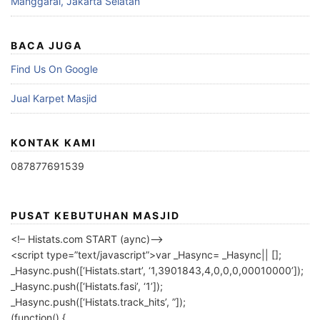
Manggarai, Jakarta Selatan
BACA JUGA
Find Us On Google
Jual Karpet Masjid
KONTAK KAMI
087877691539
PUSAT KEBUTUHAN MASJID
<!– Histats.com START (aync)–>
<script type=”text/javascript”>var _Hasync= _Hasync|| [];
_Hasync.push([‘Histats.start’, ‘1,3901843,4,0,0,0,00010000’]);
_Hasync.push([‘Histats.fasi’, ‘1’]);
_Hasync.push([‘Histats.track_hits’, ”]);
(function() {