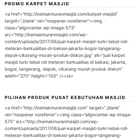
PROMO KARPET MASJID
<a href=”http://kemakmuranmasjid.com/karpet-masjid”
target=”_blank” rel=”noopener noreferrer”><img
class=”aligncenter wp-image-573″
src=”http://kemakmuranmasjid.com/wp-
content/uploads/2017/06/jual-karpet-masjid-turki-tebal-roll-
meteran-berkualitas-di-bekasi-jakarta-bogor-tangerang-
depok-cikarang-murah-produk-diskon.jpg” alt=”jual karpet
masjid turki tebal roll meteran berkualitas di bekasi, jakarta,
bogor, tangerang, depok, cikarang murah produk diskon”
width=”270″ height=”100″ /></a>
PILIHAN PRODUK PUSAT KEBUTUHAN MASJID
<a href=”http://kemakmuranmasjid.com” target=”_blank”
rel=”noopener noreferrer”><img class=”aligncenter wp-image-
575″ src=”http://kemakmuranmasjid.com/wp-
content/uploads/2017/06/jual-karpet-masjid-turki-tebal-roll-
meteran-berkualitas-di-bekasi-jakarta-bogor-tangerang-