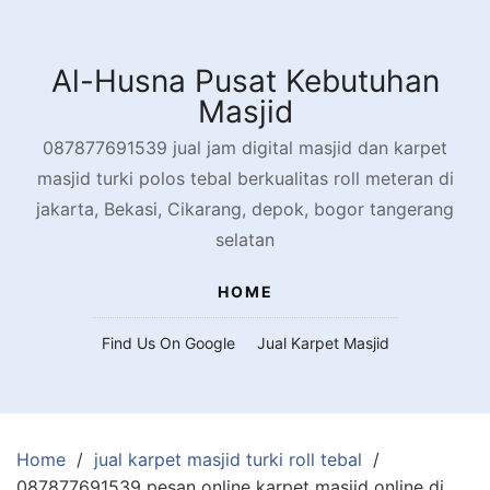
Skip
to
content
Al-Husna Pusat Kebutuhan
Masjid
087877691539 jual jam digital masjid dan karpet
masjid turki polos tebal berkualitas roll meteran di
jakarta, Bekasi, Cikarang, depok, bogor tangerang
selatan
HOME
Find Us On Google
Jual Karpet Masjid
Home
jual karpet masjid turki roll tebal
087877691539 pesan online karpet masjid online di