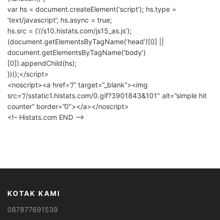
var hs = document.createElement(‘script’); hs.type =
‘text/javascript’; hs.async = true;
hs.src = (‘//s10.histats.com/js15_as.js’);
(document.getElementsByTagName(‘head’)[0] ||
document.getElementsByTagName(‘body’)
[0]).appendChild(hs);
})();</script>
<noscript><a href=”/” target=”_blank”><img
src=”//sstatic1.histats.com/0.gif?3901843&101″ alt=”simple hit
counter” border=”0″></a></noscript>
<!– Histats.com END –>
KOTAK KAMI
087877691539