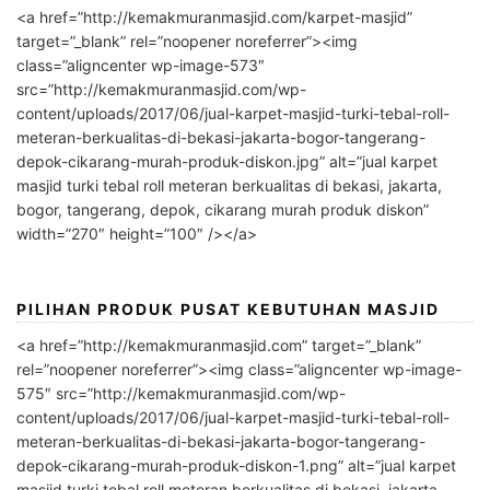
<a href=”http://kemakmuranmasjid.com/karpet-masjid”
target=”_blank” rel=”noopener noreferrer”><img
class=”aligncenter wp-image-573″
src=”http://kemakmuranmasjid.com/wp-
content/uploads/2017/06/jual-karpet-masjid-turki-tebal-roll-
meteran-berkualitas-di-bekasi-jakarta-bogor-tangerang-
depok-cikarang-murah-produk-diskon.jpg” alt=”jual karpet
masjid turki tebal roll meteran berkualitas di bekasi, jakarta,
bogor, tangerang, depok, cikarang murah produk diskon”
width=”270″ height=”100″ /></a>
PILIHAN PRODUK PUSAT KEBUTUHAN MASJID
<a href=”http://kemakmuranmasjid.com” target=”_blank”
rel=”noopener noreferrer”><img class=”aligncenter wp-image-
575″ src=”http://kemakmuranmasjid.com/wp-
content/uploads/2017/06/jual-karpet-masjid-turki-tebal-roll-
meteran-berkualitas-di-bekasi-jakarta-bogor-tangerang-
depok-cikarang-murah-produk-diskon-1.png” alt=”jual karpet
masjid turki tebal roll meteran berkualitas di bekasi, jakarta,