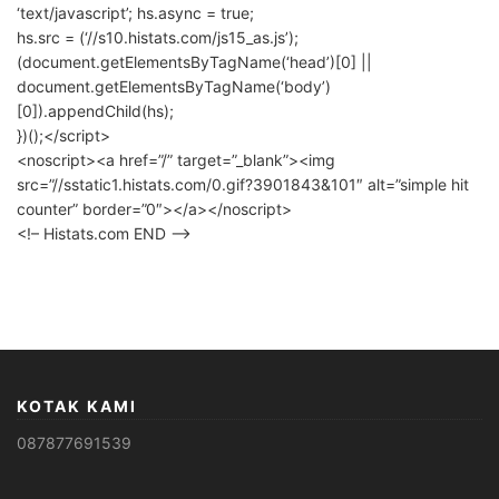
‘text/javascript’; hs.async = true;
hs.src = (‘//s10.histats.com/js15_as.js’);
(document.getElementsByTagName(‘head’)[0] ||
document.getElementsByTagName(‘body’)
[0]).appendChild(hs);
})();</script>
<noscript><a href=”/” target=”_blank”><img
src=”//sstatic1.histats.com/0.gif?3901843&101″ alt=”simple hit
counter” border=”0″></a></noscript>
<!– Histats.com END –>
KOTAK KAMI
087877691539