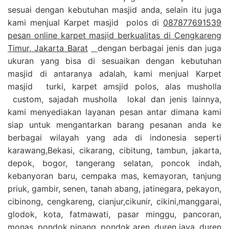
sesuai dengan kebutuhan masjid anda, selain itu juga
kami menjual Karpet masjid polos di
087877691539
pesan online karpet masjid berkualitas di Cengkareng
Timur, Jakarta Barat
dengan berbagai jenis dan juga
ukuran yang bisa di sesuaikan dengan kebutuhan
masjid di antaranya adalah, kami menjual Karpet
masjid turki, karpet amsjid polos, alas musholla
custom, sajadah musholla lokal dan jenis lainnya,
kami menyediakan layanan pesan antar dimana kami
siap untuk mengantarkan barang pesanan anda ke
berbagai wilayah yang ada di indonesia seperti
karawang,Bekasi, cikarang, cibitung, tambun, jakarta,
depok, bogor, tangerang selatan, poncok indah,
kebanyoran baru, cempaka mas, kemayoran, tanjung
priuk, gambir, senen, tanah abang, jatinegara, pekayon,
cibinong, cengkareng, cianjur,cikunir, cikini,manggarai,
glodok, kota, fatmawati, pasar minggu, pancoran,
monas, pondok pinang, pondok aren, duren jaya, duren