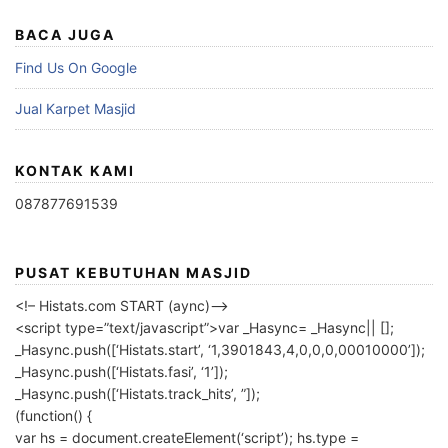
BACA JUGA
Find Us On Google
Jual Karpet Masjid
KONTAK KAMI
087877691539
PUSAT KEBUTUHAN MASJID
<!– Histats.com START (aync)–>
<script type=”text/javascript”>var _Hasync= _Hasync|| [];
_Hasync.push([‘Histats.start’, ‘1,3901843,4,0,0,0,00010000’]);
_Hasync.push([‘Histats.fasi’, ‘1’]);
_Hasync.push([‘Histats.track_hits’, ”]);
(function() {
var hs = document.createElement(‘script’); hs.type =