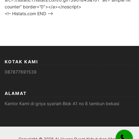
counter” border=”0″></a></noscript>
<!– Histats.com END –>
KOTAK KAMI
087877691539
ALAMAT
Kantor Kami di griya syariah Blok A1 no 8 tambun bekasi
Copyright © 2026 Al-Husna Pusat Kebutuhan Masjid