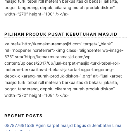
masjid turki tebal roll meteran berkualitas di bekasi, jakarta,
bogor, tangerang, depok, cikarang murah produk diskon”
width=”270″ height=”100″ /></a>
PILIHAN PRODUK PUSAT KEBUTUHAN MASJID
<a href=”http://kemakmuranmasjid.com” target=”_blank”
rel=”noopener noreferrer”><img class=”aligncenter wp-image-
575″ src=”http://kemakmuranmasjid.com/wp-
content/uploads/2017/06/jual-karpet-masjid-turki-tebal-roll-
meteran-berkualitas-di-bekasi-jakarta-bogor-tangerang-
depok-cikarang-murah-produk-diskon-1.png” alt=”jual karpet
masjid turki tebal roll meteran berkualitas di bekasi, jakarta,
bogor, tangerang, depok, cikarang murah produk diskon”
width=”270″ height=”108″ /></a>
RECENT POSTS
087877691539 Agen karpet masjid bagus di Jembatan Lima,