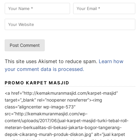
This site uses Akismet to reduce spam.
Learn how
your comment data is processed.
PROMO KARPET MASJID
<a href=”http://kemakmuranmasjid.com/karpet-masjid”
target=”_blank” rel=”noopener noreferrer”><img
class=”aligncenter wp-image-573″
src=”http://kemakmuranmasjid.com/wp-
content/uploads/2017/06/jual-karpet-masjid-turki-tebal-roll-
meteran-berkualitas-di-bekasi-jakarta-bogor-tangerang-
depok-cikarang-murah-produk-diskon.jpg” alt=”jual karpet