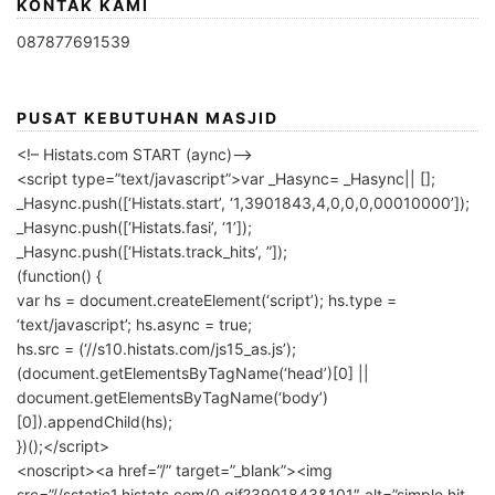
KONTAK KAMI
087877691539
PUSAT KEBUTUHAN MASJID
<!– Histats.com START (aync)–>
<script type=”text/javascript”>var _Hasync= _Hasync|| [];
_Hasync.push([‘Histats.start’, ‘1,3901843,4,0,0,0,00010000’]);
_Hasync.push([‘Histats.fasi’, ‘1’]);
_Hasync.push([‘Histats.track_hits’, ”]);
(function() {
var hs = document.createElement(‘script’); hs.type =
‘text/javascript’; hs.async = true;
hs.src = (‘//s10.histats.com/js15_as.js’);
(document.getElementsByTagName(‘head’)[0] ||
document.getElementsByTagName(‘body’)
[0]).appendChild(hs);
})();</script>
<noscript><a href=”/” target=”_blank”><img
src=”//sstatic1.histats.com/0.gif?3901843&101″ alt=”simple hit