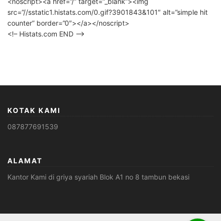
<noscript><a href=”/” target=”_blank”><img
src=”//sstatic1.histats.com/0.gif?3901843&101″ alt=”simple hit
counter” border=”0″></a></noscript>
<!– Histats.com END –>
KOTAK KAMI
087877691539
ALAMAT
Kantor Kami di griya syariah Blok A1 no 8 tambun bekasi