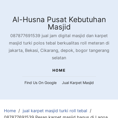
Skip
to
content
Al-Husna Pusat Kebutuhan
Masjid
087877691539 jual jam digital masjid dan karpet
masjid turki polos tebal berkualitas roll meteran di
jakarta, Bekasi, Cikarang, depok, bogor tangerang
selatan
HOME
Find Us On Google
Jual Karpet Masjid
Home
jual karpet masjid turki roll tebal
087877691539 Pesan karpet masjid bagus di Lagoa,