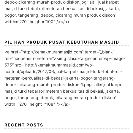
depok-cikarang-murah-produk-diskon.jpg” alt=”jual karpet
masjid turki tebal roll meteran berkualitas di bekasi, jakarta,
bogor, tangerang, depok, cikarang murah produk diskon”
width=”270″ height=”100″ /></a>
PILIHAN PRODUK PUSAT KEBUTUHAN MASJID
<a href=”http://kemakmuranmasjid.com” target=”_blank”
rel=”noopener noreferrer”><img class=”aligncenter wp-image-
575″ src=”http://kemakmuranmasjid.com/wp-
content/uploads/2017/06/jual-karpet-masjid-turki-tebal-roll-
meteran-berkualitas-di-bekasi-jakarta-bogor-tangerang-
depok-cikarang-murah-produk-diskon-1.png” alt=”jual karpet
masjid turki tebal roll meteran berkualitas di bekasi, jakarta,
bogor, tangerang, depok, cikarang murah produk diskon”
width=”270″ height=”108″ /></a>
RECENT POSTS