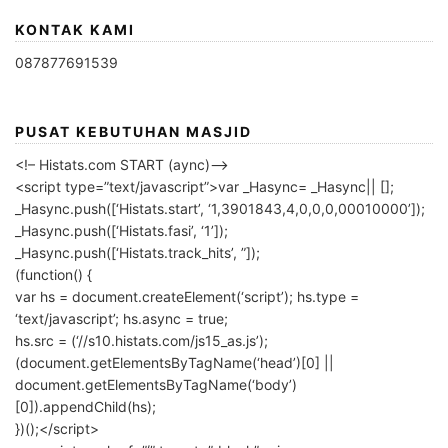
KONTAK KAMI
087877691539
PUSAT KEBUTUHAN MASJID
<!– Histats.com START (aync)–>
<script type=”text/javascript”>var _Hasync= _Hasync|| [];
_Hasync.push([‘Histats.start’, ‘1,3901843,4,0,0,0,00010000’]);
_Hasync.push([‘Histats.fasi’, ‘1’]);
_Hasync.push([‘Histats.track_hits’, ”]);
(function() {
var hs = document.createElement(‘script’); hs.type =
‘text/javascript’; hs.async = true;
hs.src = (‘//s10.histats.com/js15_as.js’);
(document.getElementsByTagName(‘head’)[0] ||
document.getElementsByTagName(‘body’)
[0]).appendChild(hs);
})();</script>