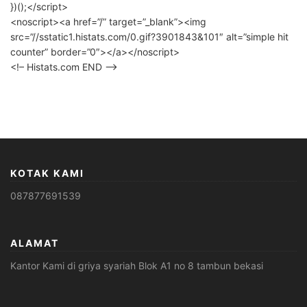
})();</script>
<noscript><a href=”/” target=”_blank”><img
src=”//sstatic1.histats.com/0.gif?3901843&101″ alt=”simple hit
counter” border=”0″></a></noscript>
<!– Histats.com END –>
KOTAK KAMI
087877691539
ALAMAT
Kantor Kami di griya syariah Blok A1 no 8 tambun bekasi