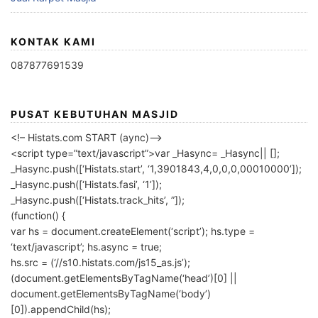
KONTAK KAMI
087877691539
PUSAT KEBUTUHAN MASJID
<!– Histats.com START (aync)–>
<script type=”text/javascript”>var _Hasync= _Hasync|| [];
_Hasync.push([‘Histats.start’, ‘1,3901843,4,0,0,0,00010000’]);
_Hasync.push([‘Histats.fasi’, ‘1’]);
_Hasync.push([‘Histats.track_hits’, ”]);
(function() {
var hs = document.createElement(‘script’); hs.type =
‘text/javascript’; hs.async = true;
hs.src = (‘//s10.histats.com/js15_as.js’);
(document.getElementsByTagName(‘head’)[0] ||
document.getElementsByTagName(‘body’)
[0]).appendChild(hs);