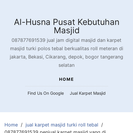
Skip
to
content
Al-Husna Pusat Kebutuhan
Masjid
087877691539 jual jam digital masjid dan karpet
masjid turki polos tebal berkualitas roll meteran di
jakarta, Bekasi, Cikarang, depok, bogor tangerang
selatan
HOME
Find Us On Google
Jual Karpet Masjid
Home
jual karpet masjid turki roll tebal
087877691539 penjual karpet masjid yang di