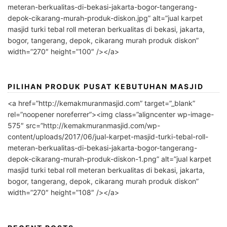
meteran-berkualitas-di-bekasi-jakarta-bogor-tangerang-
depok-cikarang-murah-produk-diskon.jpg” alt=”jual karpet
masjid turki tebal roll meteran berkualitas di bekasi, jakarta,
bogor, tangerang, depok, cikarang murah produk diskon”
width=”270″ height=”100″ /></a>
PILIHAN PRODUK PUSAT KEBUTUHAN MASJID
<a href=”http://kemakmuranmasjid.com” target=”_blank”
rel=”noopener noreferrer”><img class=”aligncenter wp-image-
575″ src=”http://kemakmuranmasjid.com/wp-
content/uploads/2017/06/jual-karpet-masjid-turki-tebal-roll-
meteran-berkualitas-di-bekasi-jakarta-bogor-tangerang-
depok-cikarang-murah-produk-diskon-1.png” alt=”jual karpet
masjid turki tebal roll meteran berkualitas di bekasi, jakarta,
bogor, tangerang, depok, cikarang murah produk diskon”
width=”270″ height=”108″ /></a>