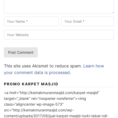
This site uses Akismet to reduce spam.
Learn how
your comment data is processed.
PROMO KARPET MASJID
<a href=”http://kemakmuranmasjid.com/karpet-masjid”
target=”_blank” rel=”noopener noreferrer”><img
class=”aligncenter wp-image-573″
src=”http://kemakmuranmasjid.com/wp-
content/uploads/2017/06/jual-karpet-masjid-turki-tebal-roll-