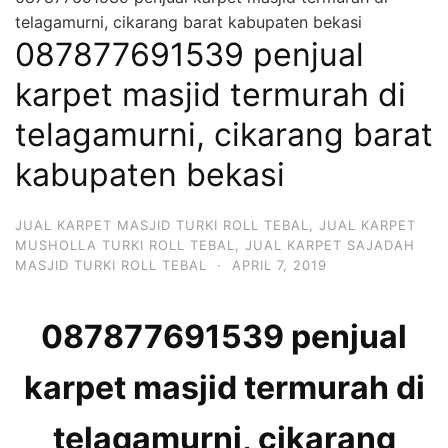
telagamurni, cikarang barat kabupaten bekasi
087877691539 penjual
karpet masjid termurah di
telagamurni, cikarang barat
kabupaten bekasi
JUAL KARPET MASJID TURKI ROLL TEBAL
,
JUAL KARPET
MUSHOLLA TURKI ROLL TEBAL
,
JUAL KARPET SAJADAH
MASJID TURKI ROLL TEBAL
·
APRIL 7, 2019
087877691539 penjual
karpet masjid termurah di
telagamurni, cikarang