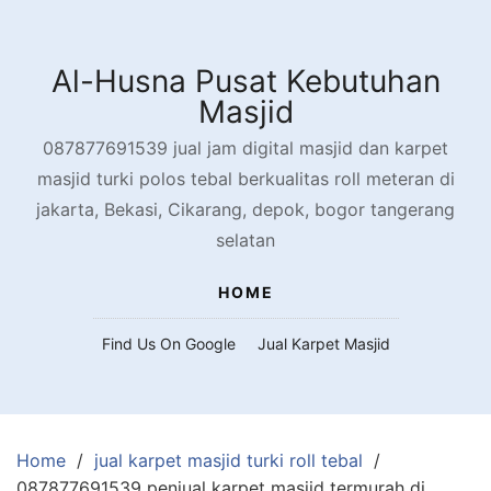
Skip
to
content
Al-Husna Pusat Kebutuhan
Masjid
087877691539 jual jam digital masjid dan karpet
masjid turki polos tebal berkualitas roll meteran di
jakarta, Bekasi, Cikarang, depok, bogor tangerang
selatan
HOME
Find Us On Google
Jual Karpet Masjid
Home
jual karpet masjid turki roll tebal
087877691539 penjual karpet masjid termurah di