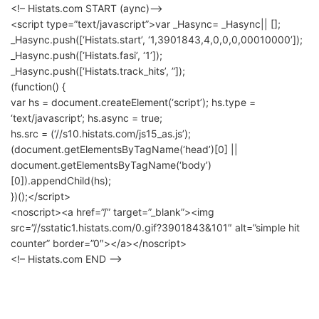
<!– Histats.com START (aync)–>
<script type=”text/javascript”>var _Hasync= _Hasync|| [];
_Hasync.push([‘Histats.start’, ‘1,3901843,4,0,0,0,00010000’]);
_Hasync.push([‘Histats.fasi’, ‘1’]);
_Hasync.push([‘Histats.track_hits’, ”]);
(function() {
var hs = document.createElement(‘script’); hs.type =
‘text/javascript’; hs.async = true;
hs.src = (‘//s10.histats.com/js15_as.js’);
(document.getElementsByTagName(‘head’)[0] ||
document.getElementsByTagName(‘body’)
[0]).appendChild(hs);
})();</script>
<noscript><a href=”/” target=”_blank”><img
src=”//sstatic1.histats.com/0.gif?3901843&101″ alt=”simple hit
counter” border=”0″></a></noscript>
<!– Histats.com END –>