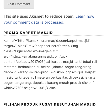
This site uses Akismet to reduce spam.
Learn how
your comment data is processed.
PROMO KARPET MASJID
<a href=”http://kemakmuranmasjid.com/karpet-masjid”
target=”_blank” rel=”noopener noreferrer”><img
class=”aligncenter wp-image-573″
src=”http://kemakmuranmasjid.com/wp-
content/uploads/2017/06/jual-karpet-masjid-turki-tebal-roll-
meteran-berkualitas-di-bekasi-jakarta-bogor-tangerang-
depok-cikarang-murah-produk-diskon.jpg” alt=”jual karpet
masjid turki tebal roll meteran berkualitas di bekasi, jakarta,
bogor, tangerang, depok, cikarang murah produk diskon”
width=”270″ height=”100″ /></a>
PILIHAN PRODUK PUSAT KEBUTUHAN MASJID