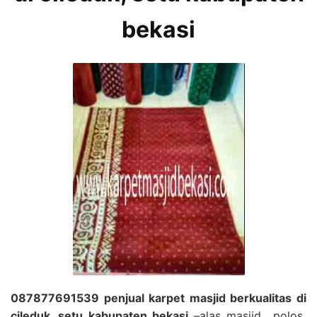
bekasi
087877691539 penjual karpet masjid berkualitas di
cileduk, setu kabupaten bekasi
–alas masjid polos