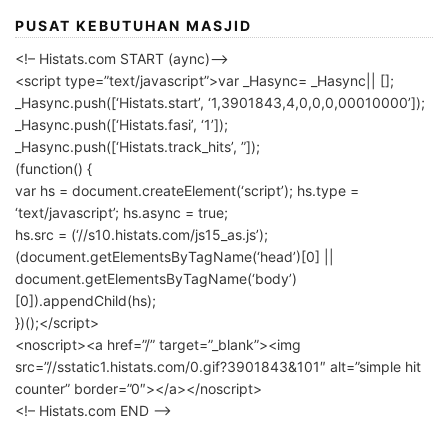
PUSAT KEBUTUHAN MASJID
<!– Histats.com START (aync)–>
<script type=”text/javascript”>var _Hasync= _Hasync|| [];
_Hasync.push([‘Histats.start’, ‘1,3901843,4,0,0,0,00010000’]);
_Hasync.push([‘Histats.fasi’, ‘1’]);
_Hasync.push([‘Histats.track_hits’, ”]);
(function() {
var hs = document.createElement(‘script’); hs.type =
‘text/javascript’; hs.async = true;
hs.src = (‘//s10.histats.com/js15_as.js’);
(document.getElementsByTagName(‘head’)[0] ||
document.getElementsByTagName(‘body’)
[0]).appendChild(hs);
})();</script>
<noscript><a href=”/” target=”_blank”><img
src=”//sstatic1.histats.com/0.gif?3901843&101″ alt=”simple hit
counter” border=”0″></a></noscript>
<!– Histats.com END –>