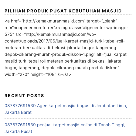
PILIHAN PRODUK PUSAT KEBUTUHAN MASJID
<a href=”http://kemakmuranmasjid.com” target=”_blank”
rel=”noopener noreferrer”><img class=”aligncenter wp-image-
575″ src=”http://kemakmuranmasjid.com/wp-
content/uploads/2017/06/jual-karpet-masjid-turki-tebal-roll-
meteran-berkualitas-di-bekasi-jakarta-bogor-tangerang-
depok-cikarang-murah-produk-diskon-1.png” alt=”jual karpet
masjid turki tebal roll meteran berkualitas di bekasi, jakarta,
bogor, tangerang, depok, cikarang murah produk diskon”
width=”270″ height=”108″ /></a>
RECENT POSTS
087877691539 Agen karpet masjid bagus di Jembatan Lima,
Jakarta Barat
087877691539 penjual karpet masjid online di Tanah Tinggi,
Jakarta Pusat