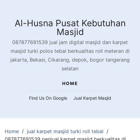
Skip
to
content
Al-Husna Pusat Kebutuhan
Masjid
087877691539 jual jam digital masjid dan karpet
masjid turki polos tebal berkualitas roll meteran di
jakarta, Bekasi, Cikarang, depok, bogor tangerang
selatan
HOME
Find Us On Google
Jual Karpet Masjid
Home
jual karpet masjid turki roll tebal
087877691539 penjual karpet masjid berkualitas di