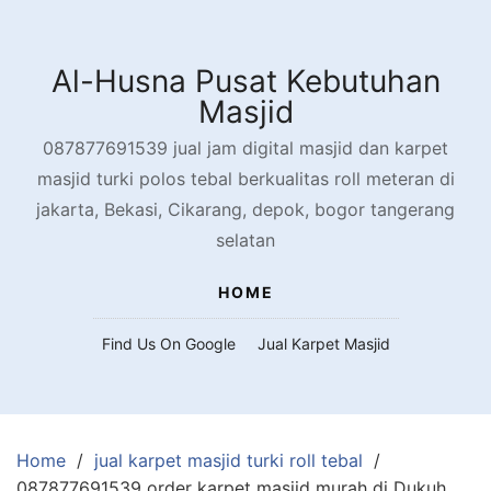
Skip
to
content
Al-Husna Pusat Kebutuhan
Masjid
087877691539 jual jam digital masjid dan karpet
masjid turki polos tebal berkualitas roll meteran di
jakarta, Bekasi, Cikarang, depok, bogor tangerang
selatan
HOME
Find Us On Google
Jual Karpet Masjid
Home
jual karpet masjid turki roll tebal
087877691539 order karpet masjid murah di Dukuh,