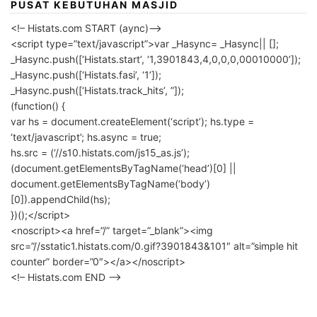
PUSAT KEBUTUHAN MASJID
<!– Histats.com START (aync)–>
<script type=”text/javascript”>var _Hasync= _Hasync|| [];
_Hasync.push([‘Histats.start’, ‘1,3901843,4,0,0,0,00010000’]);
_Hasync.push([‘Histats.fasi’, ‘1’]);
_Hasync.push([‘Histats.track_hits’, ”]);
(function() {
var hs = document.createElement(‘script’); hs.type =
‘text/javascript’; hs.async = true;
hs.src = (‘//s10.histats.com/js15_as.js’);
(document.getElementsByTagName(‘head’)[0] ||
document.getElementsByTagName(‘body’)
[0]).appendChild(hs);
})();</script>
<noscript><a href=”/” target=”_blank”><img
src=”//sstatic1.histats.com/0.gif?3901843&101″ alt=”simple hit
counter” border=”0″></a></noscript>
<!– Histats.com END –>