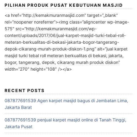
PILIHAN PRODUK PUSAT KEBUTUHAN MASJID
<a href=”http://kemakmuranmasjid.com” target=”_blank”
rel=”noopener noreferrer”><img class=”aligncenter wp-image-
575″ src=”http://kemakmuranmasjid.com/wp-
content/uploads/2017/06/jual-karpet-masjid-turki-tebal-roll-
meteran-berkualitas-di-bekasi-jakarta-bogor-tangerang-
depok-cikarang-murah-produk-diskon-1.png” alt=”jual karpet
masjid turki tebal roll meteran berkualitas di bekasi, jakarta,
bogor, tangerang, depok, cikarang murah produk diskon”
width=”270″ height=”108″ /></a>
RECENT POSTS
087877691539 Agen karpet masjid bagus di Jembatan Lima,
Jakarta Barat
087877691539 penjual karpet masjid online di Tanah Tinggi,
Jakarta Pusat