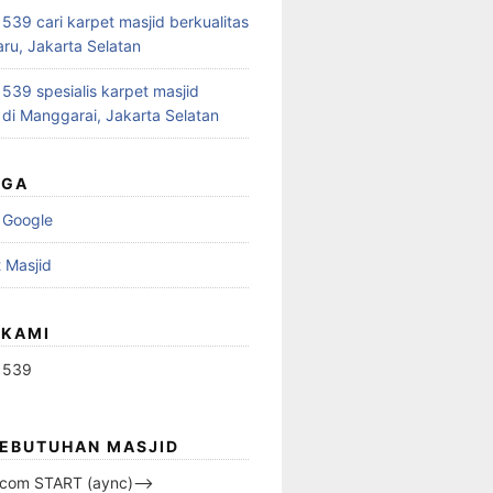
39 cari karpet masjid berkualitas
aru, Jakarta Selatan
39 spesialis karpet masjid
 di Manggarai, Jakarta Selatan
UGA
 Google
 Masjid
 KAMI
1539
KEBUTUHAN MASJID
s.com START (aync)–>