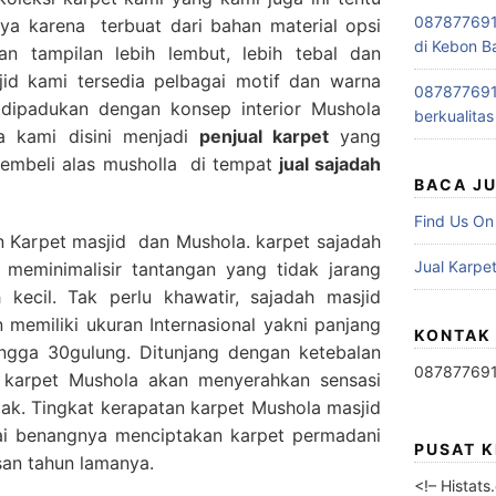
0878776915
ya karena terbuat dari bahan material opsi
di Kebon B
n tampilan lebih lembut, lebih tebal dan
id kami tersedia pelbagai motif dan warna
0878776915
a dipadukan dengan konsep interior Mushola
berkualitas
a kami disini menjadi
penjual karpet
yang
embeli alas musholla di tempat
jual sajadah
BACA J
Find Us On
n Karpet masjid dan Mushola. karpet sajadah
Jual Karpet
 meminimalisir tantangan yang tidak jarang
 kecil. Tak perlu khawatir, sajadah masjid
memiliki ukuran Internasional yakni panjang
KONTAK
hingga 30gulung. Ditunjang dengan ketebalan
08787769
karpet Mushola akan menyerahkan sensasi
jak. Tingkat kerapatan karpet Mushola masjid
lai benangnya menciptakan karpet permadani
PUSAT 
san tahun lamanya.
<!– Histat