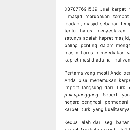
087877691539 Jual karpet m
masjid merupakan tempat 
ibadah , masjid sebagai tem
tentu harus menyediakan 
satunya adalah kapret masjid
paling penting dalam menge
masjid harus menyediakan y
kapret masjid ada hal hal yan
Pertama yang mesti Anda perha
Anda bisa menemukan karpet
import langsung dari Turki
pulaupanggang
. Seperti ya
negara penghasil permadani 
karpet turki yang kualitasnya
Kedua ialah dari segi bahan
karpet Mushola masjid itu? k