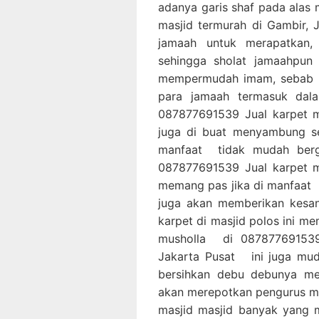
adanya garis shaf pada alas
masjid termurah di Gambir,
jamaah untuk merapatkan,
sehingga sholat jamaahpun 
mempermudah imam, sebab i
para jamaah termasuk dal
087877691539 Jual karpet ma
juga di buat menyambung se
manfaat tidak mudah berg
087877691539 Jual karpet ma
memang pas jika di manfaat 
juga akan memberikan kesan
karpet di masjid polos ini m
musholla di 087877691539
Jakarta Pusat ini juga mud
bersihkan debu debunya me
akan merepotkan pengurus mas
masjid masjid banyak yang 