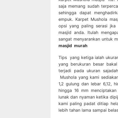
saja memang sudah terperca
sehingga dapat menghadirka
empuk. Karpet Mushola masj
opsi yang paling serasi jk
masjid anda. Itulah mengap
sangat menyarankan untuk m
masjid
murah
Tips yang ketiga ialah ukura
yang berukuran besar bakal
terjadi pada ukuran sajadah
Mushola yang kami sediakan 
1,2 gulung dan lebar 6,12, 
hingga 16 mm menciptakan 
lunak dan nyaman ketika dipi
kami paling padat ditiap he
lebih tahan lama sampai bela