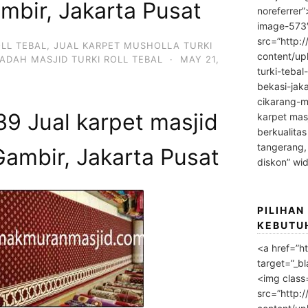
mbir, Jakarta Pusat
noreferrer
image-573
src=”http:
OLL TEBAL
,
JUAL KARPET MUSHOLLA TURKI
content/up
ADAH MASJID TURKI ROLL TEBAL
·
MAY 21,
turki-tebal
bekasi-jak
cikarang-m
9 Jual karpet masjid
karpet masj
berkualitas
tangerang,
Gambir, Jakarta Pusat
diskon” wi
PILIHAN
KEBUTU
<a href=”h
target=”_bl
<img class
src=”http: