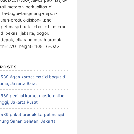
loads/2017/06/jual-karpet-masjid-
-roll-meteran-berkualitas-di-
arta-bogor-tangerang-depok-
urah-produk-diskon-1.png”
rpet masjid turki tebal roll meteran
 di bekasi, jakarta, bogor,
 depok, cikarang murah produk
dth=”270″ height=”108″ /></a>
 POSTS
39 Agen karpet masjid bagus di
ima, Jakarta Barat
39 penjual karpet masjid online
nggi, Jakarta Pusat
539 paket produk karpet masjid
nung Sahari Selatan, Jakarta