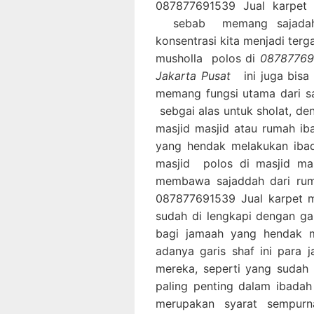
087877691539 Jual karpet 
sebab memang sajadah m
konsentrasi kita menjadi terg
musholla polos di
087877691
Jakarta Pusat
ini juga bis
memang fungsi utama dari sa
sebgai alas untuk sholat, de
masjid masjid atau rumah i
yang hendak melakukan iba
masjid polos di masjid mas
membawa sajaddah dari ruma
087877691539 Jual karpet ma
sudah di lengkapi dengan ga
bagi jamaah yang hendak m
adanya garis shaf ini para
mereka, seperti yang sudah
paling penting dalam ibadah
merupakan syarat sempurn