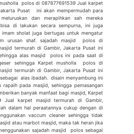
 musholla polos di 087877691539 Jual karpet
 Jakarta Pusat ini akan mempermudah para
 meluruskan dan merapihkan sah mereka
bisa di lakukan secara sempurna, ini juga
mam sholat juga bertugas untuk mengatur
am urusan shaf. sajadah masjid polos di
sjid termurah di Gambir, Jakarta Pusat ini
hingga alas masjid polos ini pada saat di
eser sehingga Karpet musholla polos di
sjid termurah di Gambir, Jakarta Pusat ini
sebagai alas ibadah. disain menyambung ini
 rapaih pada masjid, sehingga pemasangan
emberikan banyak manfaat bagi masjid, Karpet
 Jual karpet masjid termurah di Gambir,
ah dalam hal peraatannya cukup dengan di
nggunakan vaccum cleaner sehingga tidak
jid atau marbot masjid, maka tak heran jika
menggunakan sajadah masjid polos sebagai