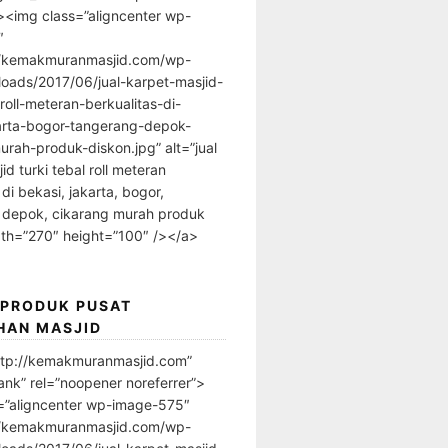
”><img class=”aligncenter wp-
″
//kemakmuranmasjid.com/wp-
loads/2017/06/jual-karpet-masjid-
-roll-meteran-berkualitas-di-
arta-bogor-tangerang-depok-
urah-produk-diskon.jpg” alt=”jual
id turki tebal roll meteran
 di bekasi, jakarta, bogor,
 depok, cikarang murah produk
dth=”270″ height=”100″ /></a>
 PRODUK PUSAT
HAN MASJID
ttp://kemakmuranmasjid.com”
ank” rel=”noopener noreferrer”>
=”aligncenter wp-image-575″
//kemakmuranmasjid.com/wp-