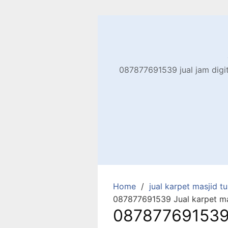
Skip
to
content
087877691539 jual jam digita
Home
jual karpet masjid tur
087877691539 Jual karpet mas
087877691539 