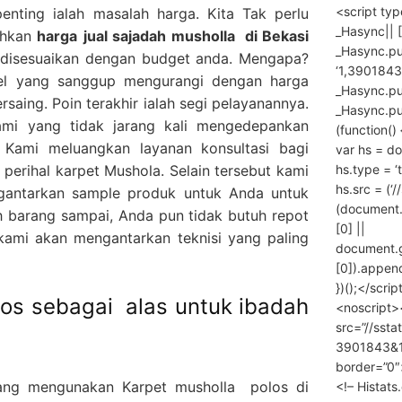
<script ty
penting ialah masalah harga. Kita Tak perlu
_Hasync|| [
ahkan
harga
jual sajadah musholla
di Bekasi
_Hasync.pus
a disesuaikan dengan budget anda. Mengapa?
‘1,3901843
el yang sanggup mengurangi dengan harga
_Hasync.push
rsaing. Poin terakhir ialah segi pelayanannya.
_Hasync.push
mi yang tidak jarang kali mengedepankan
(function() 
 Kami meluangkan layanan konsultasi bagi
var hs = do
hs.type = ‘
erihal karpet Mushola. Selain tersebut kami
hs.src = (‘/
gantarkan sample produk untuk Anda untuk
(document
 barang sampai, Anda pun tidak butuh repot
[0] ||
ami akan mengantarkan teknisi yang paling
document.
[0]).append
})();</scrip
los sebagai alas untuk ibadah
<noscript>
src=”//ssta
3901843&10
border=”0″
ang mengunakan Karpet musholla polos di
<!– Histat