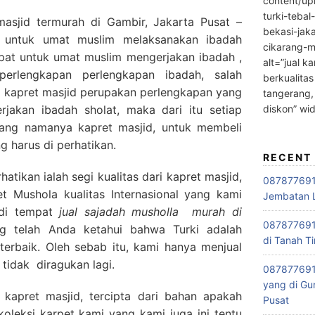
content/up
turki-tebal
asjid termurah di Gambir, Jakarta Pusat –
bekasi-jak
untuk umat muslim melaksanakan ibadah
cikarang-m
pat untuk umat muslim mengerjakan ibadah ,
alt=”jual ka
perlengkapan perlengkapan ibadah, salah
berkualitas
, kapret masjid perupakan perlengkapan yang
tangerang,
diskon” wi
rjakan ibadah sholat, maka dari itu setiap
ang namanya kapret masjid, untuk membeli
g harus di perhatikan.
RECENT
tikan ialah segi kualitas dari kapret masjid,
0878776915
 Mushola kualitas Internasional yang kami
Jembatan L
 di tempat
jual sajadah musholla
murah di
0878776915
ng telah Anda ketahui bahwa Turki adalah
di Tanah Ti
terbaik. Oleh sebab itu, kami hanya menjual
 tidak diragukan lagi.
087877691
yang di Gu
 kapret masjid, tercipta dari bahan apakah
Pusat
oleksi karpet kami yang kami juga ini tentu