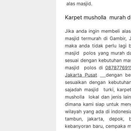
alas masjid.
Karpet musholla murah da
Jika anda ingin membeli ala
masjid termurah di Gambir,
maka anda tidak perlu lagi b
masjid polos yang murah da
sesuai dengan kebutuhan masj
masjid polos di
0878776915
Jakarta Pusat
dengan ber
sesuaikan dengan kebutuhan
sajadah masjid turki, karpe
musholla lokal dan jenis la
dimana kami siap untuk men
wilayah yang ada di indonesia
tambun, jakarta, depok, 
kebanyoran baru, cempaka ma