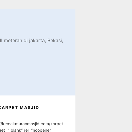
d
l meteran di jakarta, Bekasi,
KARPET MASJID
://kemakmuranmasjid.com/karpet-
get=”_blank” rel=”noopener