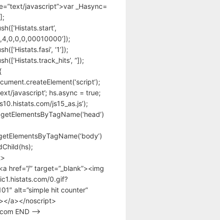
pe=”text/javascript”>var _Hasync=
];
h([‘Histats.start’,
,4,0,0,0,00010000’]);
([‘Histats.fasi’, ‘1’]);
([‘Histats.track_hits’, ”]);
{
cument.createElement(‘script’);
text/javascript’; hs.async = true;
/s10.histats.com/js15_as.js’);
.getElementsByTagName(‘head’)
getElementsByTagName(‘body’)
Child(hs);
t>
<a href=”/” target=”_blank”><img
tic1.histats.com/0.gif?
1″ alt=”simple hit counter”
></a></noscript>
s.com END –>