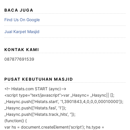
BACA JUGA
Find Us On Google
Jual Karpet Masjid
KONTAK KAMI
087877691539
PUSAT KEBUTUHAN MASJID
<!– Histats.com START (aync)–>
<script type=”text/javascript”>var _Hasync= _Hasync|| [];
_Hasync.push([‘Histats.start’, ‘1,3901843,4,0,0,0,00010000’]);
_Hasync.push([‘Histats.fasi’, ‘1’]);
_Hasync.push([‘Histats.track_hits’, ”]);
(function() {
var hs = document.createElement(‘script’); hs.type =