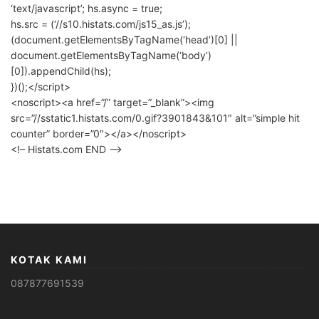
‘text/javascript’; hs.async = true;
hs.src = (‘//s10.histats.com/js15_as.js’);
(document.getElementsByTagName(‘head’)[0] ||
document.getElementsByTagName(‘body’)
[0]).appendChild(hs);
})();</script>
<noscript><a href=”/” target=”_blank”><img
src=”//sstatic1.histats.com/0.gif?3901843&101″ alt=”simple hit
counter” border=”0″></a></noscript>
<!– Histats.com END –>
KOTAK KAMI
087877691539