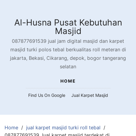
Skip
to
content
Al-Husna Pusat Kebutuhan
Masjid
087877691539 jual jam digital masjid dan karpet
masjid turki polos tebal berkualitas roll meteran di
jakarta, Bekasi, Cikarang, depok, bogor tangerang
selatan
HOME
Find Us On Google
Jual Karpet Masjid
Home
jual karpet masjid turki roll tebal
087877691539 Jual karpet masjid terdekat di