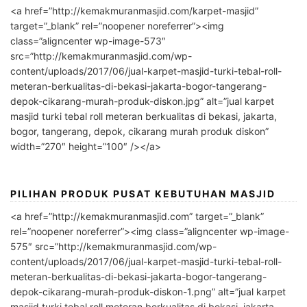
<a href=”http://kemakmuranmasjid.com/karpet-masjid”
target=”_blank” rel=”noopener noreferrer”><img
class=”aligncenter wp-image-573″
src=”http://kemakmuranmasjid.com/wp-
content/uploads/2017/06/jual-karpet-masjid-turki-tebal-roll-
meteran-berkualitas-di-bekasi-jakarta-bogor-tangerang-
depok-cikarang-murah-produk-diskon.jpg” alt=”jual karpet
masjid turki tebal roll meteran berkualitas di bekasi, jakarta,
bogor, tangerang, depok, cikarang murah produk diskon”
width=”270″ height=”100″ /></a>
PILIHAN PRODUK PUSAT KEBUTUHAN MASJID
<a href=”http://kemakmuranmasjid.com” target=”_blank”
rel=”noopener noreferrer”><img class=”aligncenter wp-image-
575″ src=”http://kemakmuranmasjid.com/wp-
content/uploads/2017/06/jual-karpet-masjid-turki-tebal-roll-
meteran-berkualitas-di-bekasi-jakarta-bogor-tangerang-
depok-cikarang-murah-produk-diskon-1.png” alt=”jual karpet
masjid turki tebal roll meteran berkualitas di bekasi, jakarta,