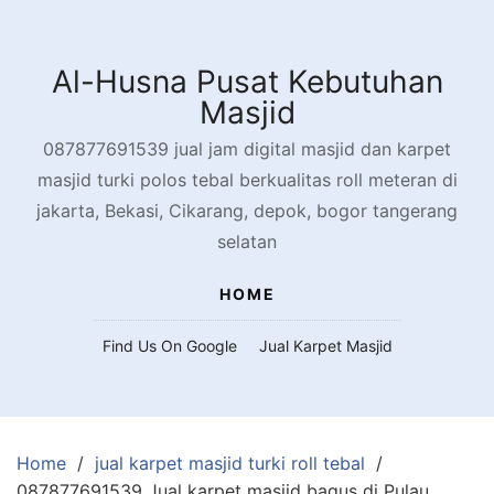
Skip
to
content
Al-Husna Pusat Kebutuhan
Masjid
087877691539 jual jam digital masjid dan karpet
masjid turki polos tebal berkualitas roll meteran di
jakarta, Bekasi, Cikarang, depok, bogor tangerang
selatan
HOME
Find Us On Google
Jual Karpet Masjid
Home
jual karpet masjid turki roll tebal
087877691539 Jual karpet masjid bagus di Pulau