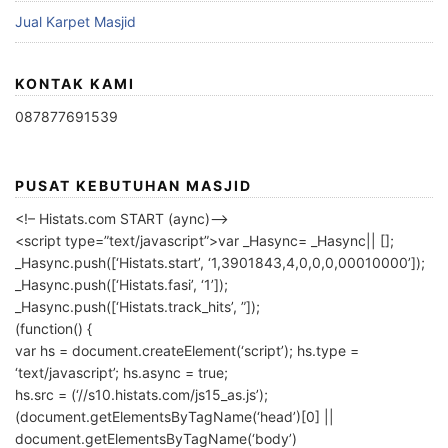
Jual Karpet Masjid
KONTAK KAMI
087877691539
PUSAT KEBUTUHAN MASJID
<!– Histats.com START (aync)–>
<script type=”text/javascript”>var _Hasync= _Hasync|| [];
_Hasync.push([‘Histats.start’, ‘1,3901843,4,0,0,0,00010000’]);
_Hasync.push([‘Histats.fasi’, ‘1’]);
_Hasync.push([‘Histats.track_hits’, ”]);
(function() {
var hs = document.createElement(‘script’); hs.type =
‘text/javascript’; hs.async = true;
hs.src = (‘//s10.histats.com/js15_as.js’);
(document.getElementsByTagName(‘head’)[0] ||
document.getElementsByTagName(‘body’)