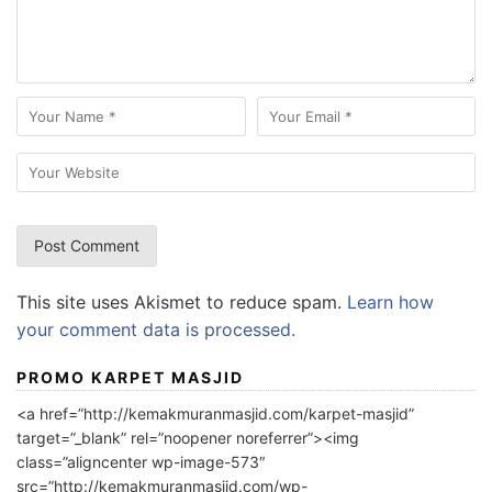
This site uses Akismet to reduce spam.
Learn how
your comment data is processed.
PROMO KARPET MASJID
<a href=”http://kemakmuranmasjid.com/karpet-masjid”
target=”_blank” rel=”noopener noreferrer”><img
class=”aligncenter wp-image-573″
src=”http://kemakmuranmasjid.com/wp-