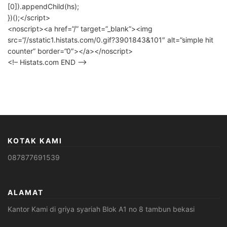
[0]).appendChild(hs);
})();</script>
<noscript><a href=”/” target=”_blank”><img
src=”//sstatic1.histats.com/0.gif?3901843&101″ alt=”simple hit
counter” border=”0″></a></noscript>
<!– Histats.com END –>
KOTAK KAMI
087877691539
ALAMAT
Kantor Kami di griya syariah Blok A1 no 8 tambun bekasi