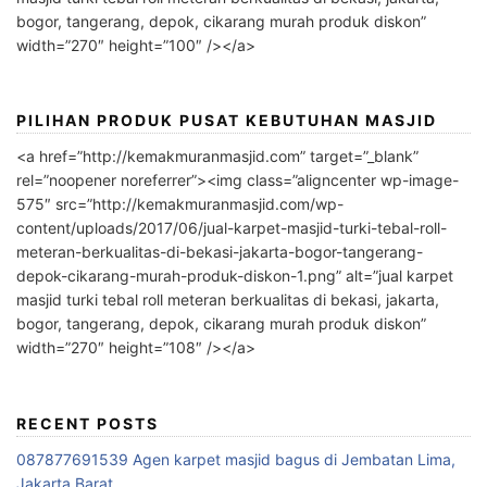
bogor, tangerang, depok, cikarang murah produk diskon”
width=”270″ height=”100″ /></a>
PILIHAN PRODUK PUSAT KEBUTUHAN MASJID
<a href=”http://kemakmuranmasjid.com” target=”_blank”
rel=”noopener noreferrer”><img class=”aligncenter wp-image-
575″ src=”http://kemakmuranmasjid.com/wp-
content/uploads/2017/06/jual-karpet-masjid-turki-tebal-roll-
meteran-berkualitas-di-bekasi-jakarta-bogor-tangerang-
depok-cikarang-murah-produk-diskon-1.png” alt=”jual karpet
masjid turki tebal roll meteran berkualitas di bekasi, jakarta,
bogor, tangerang, depok, cikarang murah produk diskon”
width=”270″ height=”108″ /></a>
RECENT POSTS
087877691539 Agen karpet masjid bagus di Jembatan Lima,
Jakarta Barat