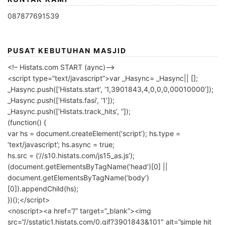
087877691539
PUSAT KEBUTUHAN MASJID
<!– Histats.com START (aync)–>
<script type=”text/javascript”>var _Hasync= _Hasync|| [];
_Hasync.push([‘Histats.start’, ‘1,3901843,4,0,0,0,00010000’]);
_Hasync.push([‘Histats.fasi’, ‘1’]);
_Hasync.push([‘Histats.track_hits’, ”]);
(function() {
var hs = document.createElement(‘script’); hs.type =
‘text/javascript’; hs.async = true;
hs.src = (‘//s10.histats.com/js15_as.js’);
(document.getElementsByTagName(‘head’)[0] ||
document.getElementsByTagName(‘body’)
[0]).appendChild(hs);
})();</script>
<noscript><a href=”/” target=”_blank”><img
src=”//sstatic1.histats.com/0.gif?3901843&101″ alt=”simple hit