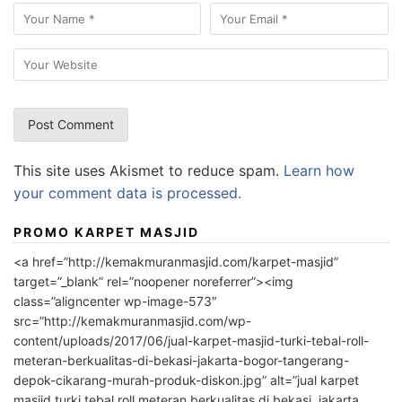
This site uses Akismet to reduce spam.
Learn how
your comment data is processed.
PROMO KARPET MASJID
<a href=”http://kemakmuranmasjid.com/karpet-masjid”
target=”_blank” rel=”noopener noreferrer”><img
class=”aligncenter wp-image-573″
src=”http://kemakmuranmasjid.com/wp-
content/uploads/2017/06/jual-karpet-masjid-turki-tebal-roll-
meteran-berkualitas-di-bekasi-jakarta-bogor-tangerang-
depok-cikarang-murah-produk-diskon.jpg” alt=”jual karpet
masjid turki tebal roll meteran berkualitas di bekasi, jakarta,