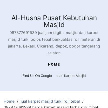
Skip
to
content
Al-Husna Pusat Kebutuhan
Masjid
087877691539 jual jam digital masjid dan karpet
masjid turki polos tebal berkualitas roll meteran di
jakarta, Bekasi, Cikarang, depok, bogor tangerang
selatan
HOME
Find Us On Google
Jual Karpet Masjid
Home
jual karpet masjid turki roll tebal
087877691539 harga karpet masjid terbaik di CIbatu,