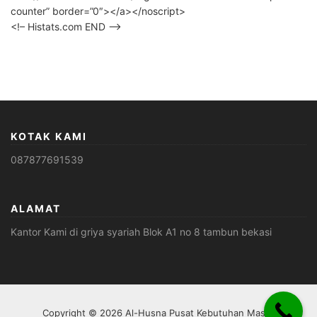
counter” border=”0″></a></noscript>
<!– Histats.com END –>
KOTAK KAMI
087877691539
ALAMAT
Kantor Kami di griya syariah Blok A1 no 8 tambun bekasi
Copyright © 2026 Al-Husna Pusat Kebutuhan Masjid