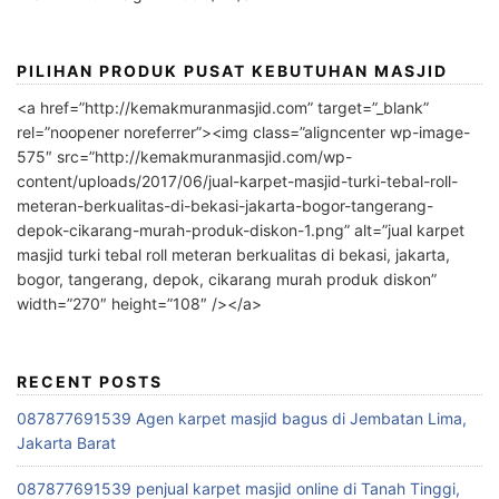
PILIHAN PRODUK PUSAT KEBUTUHAN MASJID
<a href=”http://kemakmuranmasjid.com” target=”_blank”
rel=”noopener noreferrer”><img class=”aligncenter wp-image-
575″ src=”http://kemakmuranmasjid.com/wp-
content/uploads/2017/06/jual-karpet-masjid-turki-tebal-roll-
meteran-berkualitas-di-bekasi-jakarta-bogor-tangerang-
depok-cikarang-murah-produk-diskon-1.png” alt=”jual karpet
masjid turki tebal roll meteran berkualitas di bekasi, jakarta,
bogor, tangerang, depok, cikarang murah produk diskon”
width=”270″ height=”108″ /></a>
RECENT POSTS
087877691539 Agen karpet masjid bagus di Jembatan Lima,
Jakarta Barat
087877691539 penjual karpet masjid online di Tanah Tinggi,