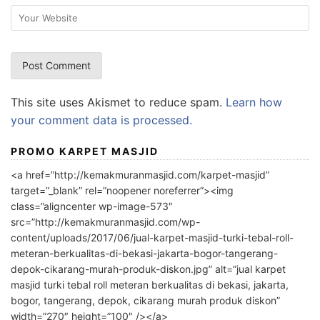
This site uses Akismet to reduce spam.
Learn how
your comment data is processed.
PROMO KARPET MASJID
<a href=”http://kemakmuranmasjid.com/karpet-masjid”
target=”_blank” rel=”noopener noreferrer”><img
class=”aligncenter wp-image-573″
src=”http://kemakmuranmasjid.com/wp-
content/uploads/2017/06/jual-karpet-masjid-turki-tebal-roll-
meteran-berkualitas-di-bekasi-jakarta-bogor-tangerang-
depok-cikarang-murah-produk-diskon.jpg” alt=”jual karpet
masjid turki tebal roll meteran berkualitas di bekasi, jakarta,
bogor, tangerang, depok, cikarang murah produk diskon”
width=”270″ height=”100″ /></a>