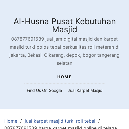
Skip
to
content
Al-Husna Pusat Kebutuhan
Masjid
087877691539 jual jam digital masjid dan karpet
masjid turki polos tebal berkualitas roll meteran di
jakarta, Bekasi, Cikarang, depok, bogor tangerang
selatan
HOME
Find Us On Google
Jual Karpet Masjid
Home
jual karpet masjid turki roll tebal
087877691539 harga karpet masjid online di telaga