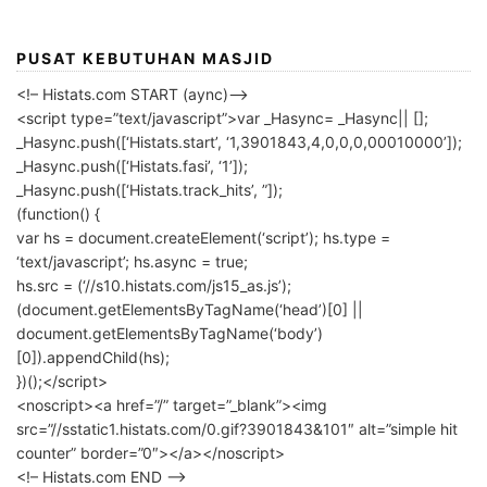
PUSAT KEBUTUHAN MASJID
<!– Histats.com START (aync)–>
<script type=”text/javascript”>var _Hasync= _Hasync|| [];
_Hasync.push([‘Histats.start’, ‘1,3901843,4,0,0,0,00010000’]);
_Hasync.push([‘Histats.fasi’, ‘1’]);
_Hasync.push([‘Histats.track_hits’, ”]);
(function() {
var hs = document.createElement(‘script’); hs.type =
‘text/javascript’; hs.async = true;
hs.src = (‘//s10.histats.com/js15_as.js’);
(document.getElementsByTagName(‘head’)[0] ||
document.getElementsByTagName(‘body’)
[0]).appendChild(hs);
})();</script>
<noscript><a href=”/” target=”_blank”><img
src=”//sstatic1.histats.com/0.gif?3901843&101″ alt=”simple hit
counter” border=”0″></a></noscript>
<!– Histats.com END –>