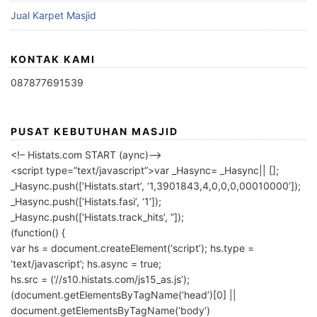
Jual Karpet Masjid
KONTAK KAMI
087877691539
PUSAT KEBUTUHAN MASJID
<!– Histats.com START (aync)–>
<script type=”text/javascript”>var _Hasync= _Hasync|| [];
_Hasync.push([‘Histats.start’, ‘1,3901843,4,0,0,0,00010000’]);
_Hasync.push([‘Histats.fasi’, ‘1’]);
_Hasync.push([‘Histats.track_hits’, ”]);
(function() {
var hs = document.createElement(‘script’); hs.type =
‘text/javascript’; hs.async = true;
hs.src = (‘//s10.histats.com/js15_as.js’);
(document.getElementsByTagName(‘head’)[0] ||
document.getElementsByTagName(‘body’)