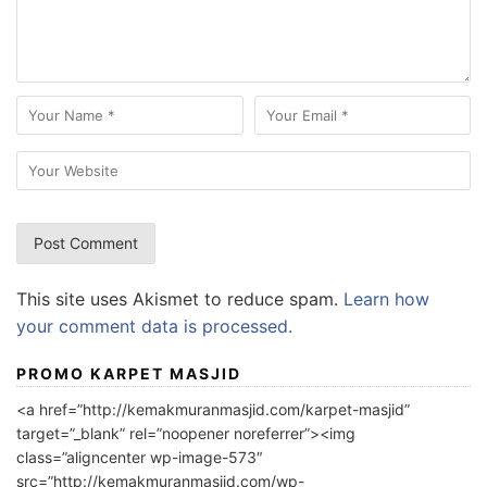
This site uses Akismet to reduce spam.
Learn how
your comment data is processed.
PROMO KARPET MASJID
<a href=”http://kemakmuranmasjid.com/karpet-masjid”
target=”_blank” rel=”noopener noreferrer”><img
class=”aligncenter wp-image-573″
src=”http://kemakmuranmasjid.com/wp-