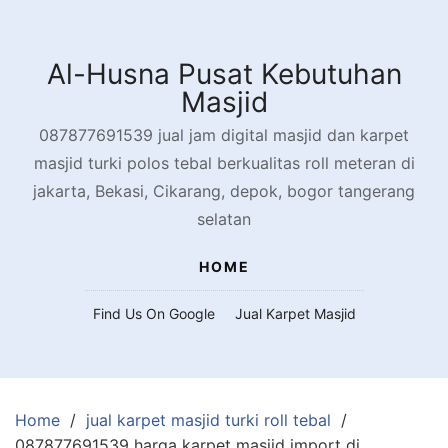
Skip
to
content
Al-Husna Pusat Kebutuhan
Masjid
087877691539 jual jam digital masjid dan karpet
masjid turki polos tebal berkualitas roll meteran di
jakarta, Bekasi, Cikarang, depok, bogor tangerang
selatan
HOME
Find Us On Google
Jual Karpet Masjid
Home
jual karpet masjid turki roll tebal
087877691539 harga karpet masjid import di