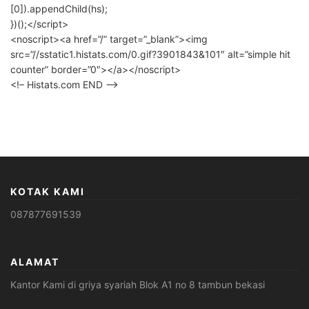
[0]).appendChild(hs);
})();</script>
<noscript><a href=”/” target=”_blank”><img
src=”//sstatic1.histats.com/0.gif?3901843&101″ alt=”simple hit
counter” border=”0″></a></noscript>
<!– Histats.com END –>
KOTAK KAMI
087877691539
ALAMAT
Kantor Kami di griya syariah Blok A1 no 8 tambun bekasi