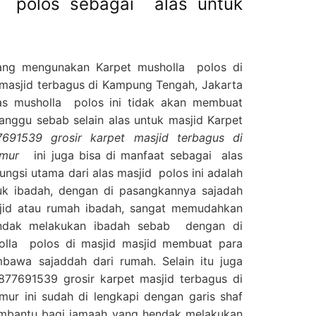
d polos sebagai alas untuk
ang mengunakan Karpet musholla polos di
masjid terbagus di Kampung Tengah, Jakarta
musholla polos ini tidak akan membuat
ganggu sebab selain alas untuk masjid Karpet
691539 grosir karpet masjid terbagus di
imur
ini juga bisa di manfaat sebagai alas
ungsi utama dari alas masjid polos ini adalah
uk ibadah, dengan di pasangkannya sajadah
jid atau rumah ibadah, sangat memudahkan
ndak melakukan ibadah sebab dengan di
olla polos di masjid masjid membuat para
mbawa sajaddah dari rumah. Selain itu juga
877691539 grosir karpet masjid terbagus di
ur ini sudah di lengkapi dengan garis shaf
embantu bagi jamaah yang hendak melakukan