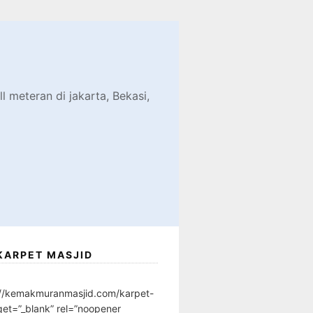
d
l meteran di jakarta, Bekasi,
KARPET MASJID
://kemakmuranmasjid.com/karpet-
get=”_blank” rel=”noopener