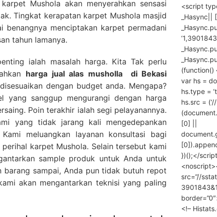
karpet Mushola akan menyerahkan sensasi
<script ty
jak. Tingkat kerapatan karpet Mushola masjid
_Hasync|| [
lai benangnya menciptakan karpet permadani
_Hasync.pus
‘1,3901843
san tahun lamanya.
_Hasync.push
_Hasync.push
penting ialah masalah harga. Kita Tak perlu
(function() 
rahkan
harga
jual alas musholla
di Bekasi
var hs = do
a disesuaikan dengan budget anda. Mengapa?
hs.type = ‘
el yang sanggup mengurangi dengan harga
hs.src = (‘/
rsaing. Poin terakhir ialah segi pelayanannya.
(document
mi yang tidak jarang kali mengedepankan
[0] ||
 Kami meluangkan layanan konsultasi bagi
document.
[0]).append
erihal karpet Mushola. Selain tersebut kami
})();</scrip
gantarkan sample produk untuk Anda untuk
<noscript>
 barang sampai, Anda pun tidak butuh repot
src=”//ssta
ami akan mengantarkan teknisi yang paling
3901843&10
border=”0″
<!– Histat