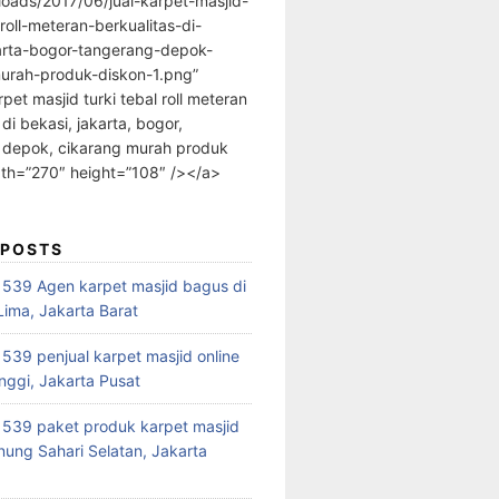
loads/2017/06/jual-karpet-masjid-
-roll-meteran-berkualitas-di-
arta-bogor-tangerang-depok-
urah-produk-diskon-1.png”
rpet masjid turki tebal roll meteran
 di bekasi, jakarta, bogor,
 depok, cikarang murah produk
dth=”270″ height=”108″ /></a>
 POSTS
39 Agen karpet masjid bagus di
ima, Jakarta Barat
39 penjual karpet masjid online
nggi, Jakarta Pusat
539 paket produk karpet masjid
nung Sahari Selatan, Jakarta