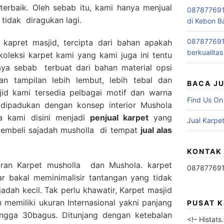
terbaik. Oleh sebab itu, kami hanya menjual
0878776915
 tidak diragukan lagi.
di Kebon B
0878776915
 kapret masjid, tercipta dari bahan apakah
berkualitas
oleksi karpet kami yang kami juga ini tentu
ya sebab terbuat dari bahan material opsi
n tampilan lebih lembut, lebih tebal dan
BACA J
id kami tersedia pelbagai motif dan warna
Find Us On
a dipadukan dengan konsep interior Mushola
a kami disini menjadi
penjual karpet
yang
Jual Karpet
embeli sajadah musholla di tempat
jual alas
KONTAK
uran Karpet musholla dan Mushola. karpet
08787769
r bakal meminimalisir tantangan yang tidak
jadah kecil. Tak perlu khawatir, Karpet masjid
memiliki ukuran Internasional yakni panjang
PUSAT 
hingga 30bagus. Ditunjang dengan ketebalan
<!– Histat