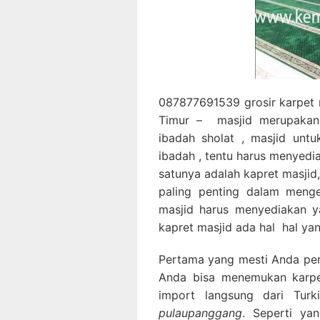
087877691539 grosir karpet 
Timur – masjid merupakan
ibadah sholat , masjid un
ibadah , tentu harus menyedi
satunya adalah kapret masjid
paling penting dalam menge
masjid harus menyediakan y
kapret masjid ada hal hal yan
Pertama yang mesti Anda perha
Anda bisa menemukan karpet
import langsung dari Tur
pulaupanggang
. Seperti ya