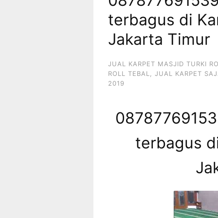
087877691539 
terbagus di K
Jakarta Timur
JUAL KARPET MASJID TURKI R
ROLL TEBAL
,
JUAL KARPET SAJ
2019
087877691539
terbagus d
Ja