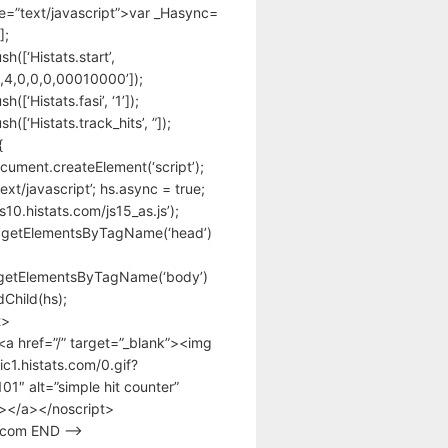
pe=”text/javascript”>var _Hasync=
];
h([‘Histats.start’,
,4,0,0,0,00010000’]);
([‘Histats.fasi’, ‘1’]);
([‘Histats.track_hits’, ”]);
{
cument.createElement(‘script’);
text/javascript’; hs.async = true;
/s10.histats.com/js15_as.js’);
.getElementsByTagName(‘head’)
getElementsByTagName(‘body’)
Child(hs);
t>
<a href=”/” target=”_blank”><img
tic1.histats.com/0.gif?
1″ alt=”simple hit counter”
></a></noscript>
s.com END –>