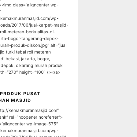
”><img class=”aligncenter wp-
″
//kemakmuranmasjid.com/wp-
loads/2017/06/jual-karpet-masjid-
-roll-meteran-berkualitas-di-
arta-bogor-tangerang-depok-
urah-produk-diskon.jpg” alt=”jual
id turki tebal roll meteran
 di bekasi, jakarta, bogor,
 depok, cikarang murah produk
dth=”270″ height=”100″ /></a>
 PRODUK PUSAT
HAN MASJID
ttp://kemakmuranmasjid.com”
ank” rel=”noopener noreferrer”>
=”aligncenter wp-image-575″
//kemakmuranmasjid.com/wp-