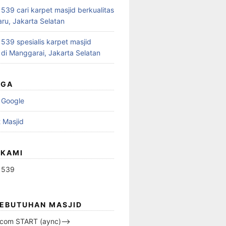
39 cari karpet masjid berkualitas
aru, Jakarta Selatan
39 spesialis karpet masjid
 di Manggarai, Jakarta Selatan
UGA
 Google
 Masjid
 KAMI
1539
KEBUTUHAN MASJID
s.com START (aync)–>