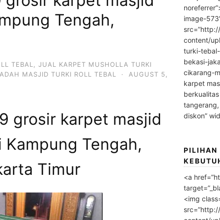
grosir karpet masjid
noreferrer
ampung Tengah,
image-573
src=”http:
content/up
turki-tebal
bekasi-jak
OLL TEBAL
,
JUAL KARPET MUSHOLLA TURKI
cikarang-m
ADAH MASJID TURKI ROLL TEBAL
·
AUGUST 5,
karpet masj
berkualitas
tangerang,
 grosir karpet masjid
diskon” wi
i Kampung Tengah,
PILIHAN
KEBUTU
karta Timur
<a href=”h
target=”_bl
<img class
src=”http: