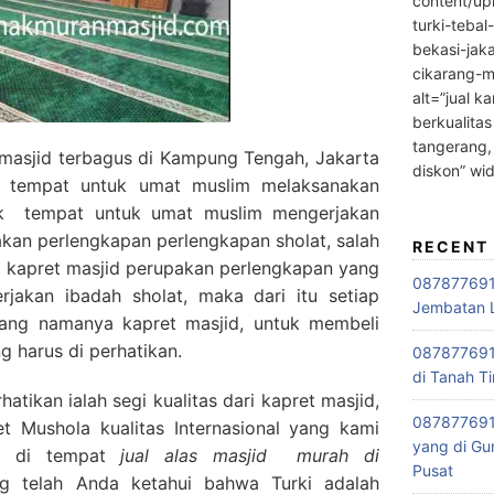
content/up
turki-tebal
bekasi-jak
cikarang-m
alt=”jual ka
berkualitas
tangerang,
masjid terbagus di Kampung Tengah, Jakarta
diskon” wi
 tempat untuk umat muslim melaksanakan
tuk tempat untuk umat muslim mengerjakan
akan perlengkapan perlengkapan sholat, salah
RECENT
, kapret masjid perupakan perlengkapan yang
0878776915
rjakan ibadah sholat, maka dari itu setiap
Jembatan L
ang namanya kapret masjid, untuk membeli
g harus di perhatikan.
0878776915
di Tanah Ti
tikan ialah segi kualitas dari kapret masjid,
087877691
 Mushola kualitas Internasional yang kami
yang di Gu
ki di tempat
jual alas masjid
murah di
Pusat
ng telah Anda ketahui bahwa Turki adalah