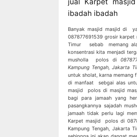
jual Karpet masji
ibadah ibadah
Banyak masjid masjid di y
087877691539 grosir karpet 
Timur sebab memang alas 
konsentrasi kita menjadi ter
musholla polos di
087877
Kampung Tengah, Jakarta T
untuk sholat, karna memang f
di manfaat sebgai alas unt
masjid polos di masjid mas
bagi para jamaah yang he
pasangkannya sajadah mush
jamaah tidak perlu lagi me
Karpet masjid polos di 087
Kampung Tengah, Jakarta Tim
sehingga ini akan dangat m