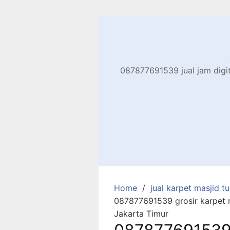
Skip
to
content
087877691539 jual jam digita
Home
jual karpet masjid tur
087877691539 grosir karpet 
Jakarta Timur