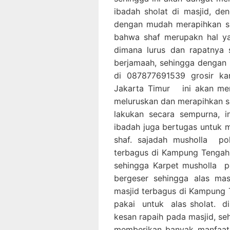
ibadah sholat di masjid, de
dengan mudah merapihkan sh
bahwa shaf merupakn hal ya
dimana lurus dan rapatnya 
berjamaah, sehingga dengan 
di 087877691539 grosir ka
Jakarta Timur ini akan me
meluruskan dan merapihkan s
lakukan secara sempurna,
ibadah juga bertugas untuk 
shaf. sajadah musholla po
terbagus di Kampung Tengah,
sehingga Karpet musholla p
bergeser sehingga alas ma
masjid terbagus di Kampung T
pakai untuk alas sholat. d
kesan rapaih pada masjid, se
memberikan banyak manfaat 