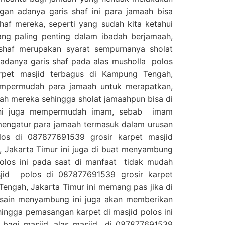
ngan adanya garis shaf ini para jamaah bisa
af mereka, seperti yang sudah kita ketahui
ng paling penting dalam ibadah berjamaah,
shaf merupakan syarat sempurnanya sholat
adanya garis shaf pada alas musholla polos
rpet masjid terbagus di Kampung Tengah,
mpermudah para jamaah untuk merapatkan,
ah mereka sehingga sholat jamaahpun bisa di
 ini juga mempermudah imam, sebab imam
mengatur para jamaah termasuk dalam urusan
los di 087877691539 grosir karpet masjid
 Jakarta Timur ini juga di buat menyambung
olos ini pada saat di manfaat tidak mudah
sjid polos di 087877691539 grosir karpet
engah, Jakarta Timur ini memang pas jika di
isain menyambung ini juga akan memberikan
hingga pemasangan karpet di masjid polos ini
bagi masjid, alas masjid di 087877691539