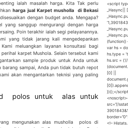
penting ialah masalah harga. Kita Tak perlu
<script ty
_Hasync|| [
rahkan
harga
jual Karpet musholla
di Bekasi
_Hasync.pus
a disesuaikan dengan budget anda. Mengapa?
‘1,3901843
el yang sanggup mengurangi dengan harga
_Hasync.push
rsaing. Poin terakhir ialah segi pelayanannya.
_Hasync.push
mi yang tidak jarang kali mengedepankan
(function() 
 Kami meluangkan layanan konsultasi bagi
var hs = do
erihal karpet Mushola. Selain tersebut kami
hs.type = ‘
gantarkan sample produk untuk Anda untuk
hs.src = (‘/
(document
 barang sampai, Anda pun tidak butuh repot
[0] ||
ami akan mengantarkan teknisi yang paling
document.
[0]).append
})();</scrip
jid polos untuk alas untuk
<noscript>
src=”//ssta
3901843&10
border=”0″
yang mengunakan alas musholla polos di
<!– Histat