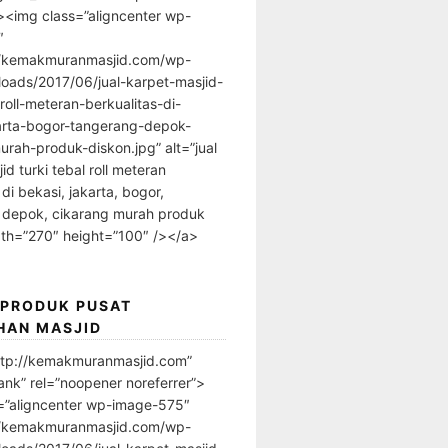
”><img class=”aligncenter wp-
″
//kemakmuranmasjid.com/wp-
loads/2017/06/jual-karpet-masjid-
-roll-meteran-berkualitas-di-
arta-bogor-tangerang-depok-
urah-produk-diskon.jpg” alt=”jual
id turki tebal roll meteran
 di bekasi, jakarta, bogor,
 depok, cikarang murah produk
dth=”270″ height=”100″ /></a>
 PRODUK PUSAT
HAN MASJID
ttp://kemakmuranmasjid.com”
ank” rel=”noopener noreferrer”>
=”aligncenter wp-image-575″
//kemakmuranmasjid.com/wp-