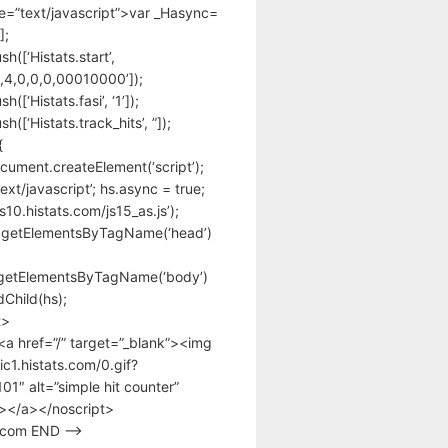
pe=”text/javascript”>var _Hasync=
];
h([‘Histats.start’,
,4,0,0,0,00010000’]);
([‘Histats.fasi’, ‘1’]);
([‘Histats.track_hits’, ”]);
{
cument.createElement(‘script’);
text/javascript’; hs.async = true;
/s10.histats.com/js15_as.js’);
.getElementsByTagName(‘head’)
getElementsByTagName(‘body’)
Child(hs);
t>
<a href=”/” target=”_blank”><img
tic1.histats.com/0.gif?
1″ alt=”simple hit counter”
></a></noscript>
s.com END –>