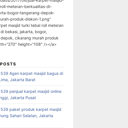
loads/2017/06/jual-karpet-masjid-
-roll-meteran-berkualitas-di-
arta-bogor-tangerang-depok-
urah-produk-diskon-1.png”
rpet masjid turki tebal roll meteran
 di bekasi, jakarta, bogor,
 depok, cikarang murah produk
dth=”270″ height=”108″ /></a>
 POSTS
39 Agen karpet masjid bagus di
ima, Jakarta Barat
39 penjual karpet masjid online
nggi, Jakarta Pusat
539 paket produk karpet masjid
nung Sahari Selatan, Jakarta