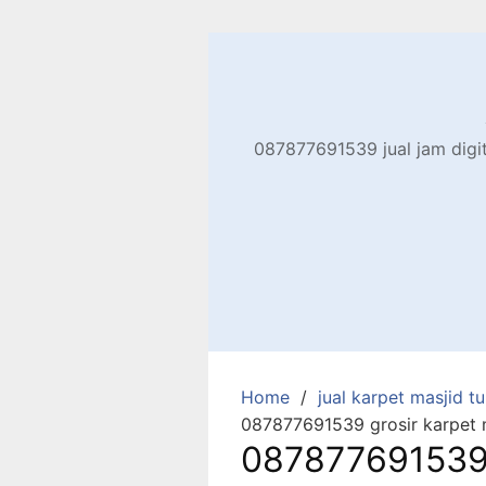
Skip
to
content
087877691539 jual jam digita
Home
jual karpet masjid tur
087877691539 grosir karpet m
087877691539 