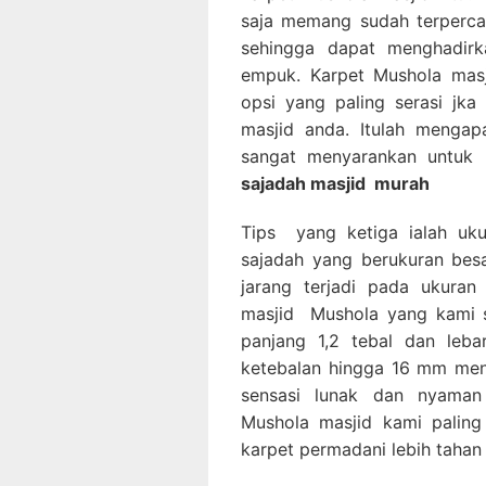
saja memang sudah terperca
sehingga dapat menghadirka
empuk. Karpet Mushola masj
opsi yang paling serasi jk
masjid anda. Itulah mengap
sangat menyarankan untuk
sajadah masjid
murah
Tips yang ketiga ialah uk
sajadah yang berukuran besa
jarang terjadi pada ukuran 
masjid Mushola yang kami se
panjang 1,2 tebal dan leba
ketebalan hingga 16 mm men
sensasi lunak dan nyaman 
Mushola masjid kami paling
karpet permadani lebih tahan