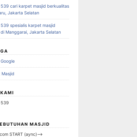
39 cari karpet masjid berkualitas
aru, Jakarta Selatan
39 spesialis karpet masjid
 di Manggarai, Jakarta Selatan
UGA
 Google
 Masjid
 KAMI
1539
KEBUTUHAN MASJID
s.com START (aync)–>