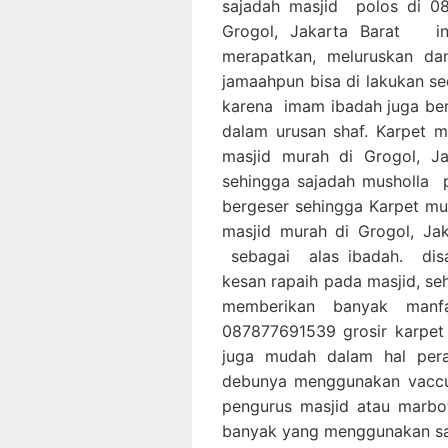
sajadah masjid polos di 08
Grogol, Jakarta Barat i
merapatkan, meluruskan da
jamaahpun bisa di lakukan s
karena imam ibadah juga be
dalam urusan shaf. Karpet 
masjid murah di Grogol, J
sehingga sajadah musholla 
bergeser sehingga Karpet mu
masjid murah di Grogol, Ja
sebagai alas ibadah. dis
kesan rapaih pada masjid, se
memberikan banyak manf
087877691539 grosir karpet
juga mudah dalam hal per
debunya menggunakan vaccu
pengurus masjid atau marbot
banyak yang menggunakan saj