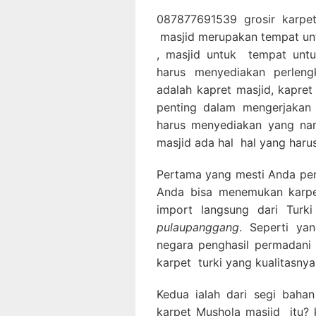
087877691539 grosir karpet
masjid merupakan tempat un
, masjid untuk tempat untu
harus menyediakan perleng
adalah kapret masjid, kapre
penting dalam mengerjakan 
harus menyediakan yang nam
masjid ada hal hal yang harus
Pertama yang mesti Anda perha
Anda bisa menemukan karpet
import langsung dari Turk
pulaupanggang
. Seperti ya
negara penghasil permadani 
karpet turki yang kualitasnya
Kedua ialah dari segi bahan
karpet Mushola masjid itu? k