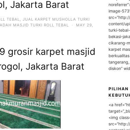
l, Jakarta Barat
noreferrer
image-573
src=”http:
OLL TEBAL
,
JUAL KARPET MUSHOLLA TURKI
content/up
ADAH MASJID TURKI ROLL TEBAL
·
MAY 29,
turki-tebal
bekasi-jak
cikarang-m
 grosir karpet masjid
karpet masj
berkualitas
tangerang,
ogol, Jakarta Barat
diskon” wi
PILIHAN
KEBUTU
<a href=”h
target=”_bl
<img class
src=”http: