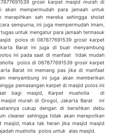
7877691539 grosir karpet masjid murah di
ni akan mempermudah para jamaah untuk
n merapihkan sah mereka sehingga sholat
ecara sempurna, ini juga mempermudah imam,
rtugas untuk mengatur para jamaah termasuk
masjid polos di 087877691539 grosir karpet
akarta Barat ini juga di buat menyambung
polos ini pada saat di manfaat tidak mudah
sholla polos di 087877691539 grosir karpet
karta Barat ini memang pas jika di manfaat
ain menyambung ini juga akan memberikan
hingga pemasangan karpet di masjid polos ini
aat bagi masjid, Karpet musholla di
 masjid murah di Grogol, Jakarta Barat ini
aatannya cukup dengan di bersihkan debu
m cleaner sehingga tidak akan merepotkan
 masjid, maka tak heran jika masjid masjid
adah musholla polos untuk alas masjid.