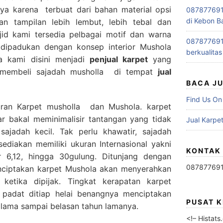
ya karena terbuat dari bahan material opsi
0878776915
di Kebon B
n tampilan lebih lembut, lebih tebal dan
id kami tersedia pelbagai motif dan warna
0878776915
a dipadukan dengan konsep interior Mushola
berkualitas
a kami disini menjadi
penjual karpet
yang
 membeli sajadah musholla di tempat
jual
BACA J
Find Us On
uran Karpet musholla dan Mushola. karpet
r bakal meminimalisir tantangan yang tidak
Jual Karpet
sajadah kecil. Tak perlu khawatir, sajadah
diakan memiliki ukuran Internasional yakni
KONTAK
r 6,12, hingga 30gulung. Ditunjang dengan
08787769
ciptakan karpet Mushola akan menyerahkan
ketika dipijak. Tingkat kerapatan karpet
 padat ditiap helai benangnya menciptakan
PUSAT 
 lama sampai belasan tahun lamanya.
<!– Histat