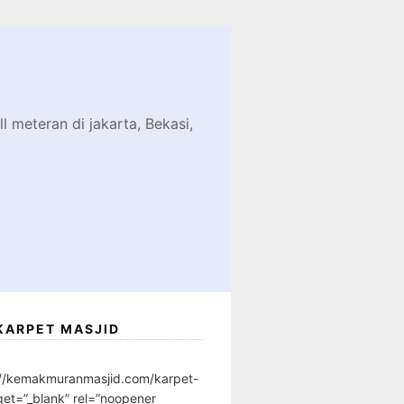
d
l meteran di jakarta, Bekasi,
KARPET MASJID
://kemakmuranmasjid.com/karpet-
get=”_blank” rel=”noopener