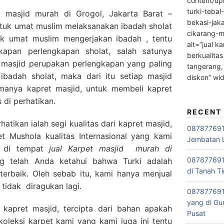
content/up
turki-tebal
 masjid murah di Grogol, Jakarta Barat –
bekasi-jak
tuk umat muslim melaksanakan ibadah sholat
cikarang-m
k umat muslim mengerjakan ibadah , tentu
alt=”jual ka
kapan perlengkapan sholat, salah satunya
berkualitas
t masjid perupakan perlengkapan yang paling
tangerang,
ibadah sholat, maka dari itu setiap masjid
diskon” wi
anya kapret masjid, untuk membeli kapret
 di perhatikan.
RECENT
tikan ialah segi kualitas dari kapret masjid,
0878776915
 Mushola kualitas Internasional yang kami
Jembatan L
i di tempat
jual Karpet masjid
murah di
0878776915
ng telah Anda ketahui bahwa Turki adalah
di Tanah Ti
terbaik. Oleh sebab itu, kami hanya menjual
 tidak diragukan lagi.
087877691
yang di Gu
 kapret masjid, tercipta dari bahan apakah
Pusat
oleksi karpet kami yang kami juga ini tentu