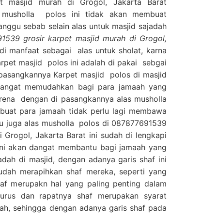
t masjid murah di Grogol, Jakarta Barat
sholla polos ini tidak akan membuat
ganggu sebab selain alas untuk masjid sajadah
1539 grosir karpet masjid murah di Grogol,
a di manfaat sebagai alas untuk sholat, karna
pet masjid polos ini adalah di pakai sebgai
 pasangkannya Karpet masjid polos di masjid
 sangat memudahkan bagi para jamaah yang
rena dengan di pasangkannya alas musholla
buat para jamaah tidak perlu lagi membawa
itu juga alas musholla polos di 087877691539
i Grogol, Jakarta Barat ini sudah di lengkapi
 ini akan dangat membantu bagi jamaah yang
dah di masjid, dengan adanya garis shaf ini
dah merapihkan shaf mereka, seperti yang
haf merupakn hal yang paling penting dalam
lurus dan rapatnya shaf merupakan syarat
ah, sehingga dengan adanya garis shaf pada