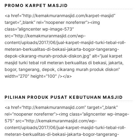
PROMO KARPET MASJID
<a href=”http://kemakmuranmasjid.com/karpet-masjid”
target=”_blank” rel=”noopener noreferrer”><img
class=”aligncenter wp-image-573″
src=”http://kemakmuranmasjid.com/wp-
content/uploads/2017/06/jual-karpet-masjid-turki-tebal-roll-
meteran-berkualitas-di-bekasi-jakarta-bogor-tangerang-
depok-cikarang-murah-produk-diskon.jpg” alt=”jual karpet
masjid turki tebal roll meteran berkualitas di bekasi, jakarta,
bogor, tangerang, depok, cikarang murah produk diskon”
width=”270″ height=”100″ /></a>
PILIHAN PRODUK PUSAT KEBUTUHAN MASJID
<a href=”http://kemakmuranmasjid.com” target=”_blank”
rel=”noopener noreferrer”><img class=”aligncenter wp-image-
575″ src=”http://kemakmuranmasjid.com/wp-
content/uploads/2017/06/jual-karpet-masjid-turki-tebal-roll-
meteran-berkualitas-di-bekasi-jakarta-bogor-tangerang-