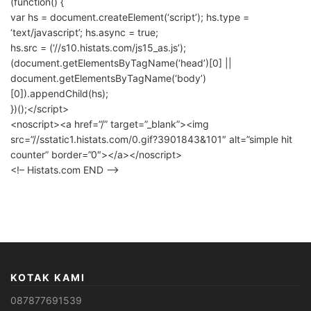
(function() {
var hs = document.createElement(‘script’); hs.type =
‘text/javascript’; hs.async = true;
hs.src = (‘//s10.histats.com/js15_as.js’);
(document.getElementsByTagName(‘head’)[0] ||
document.getElementsByTagName(‘body’)
[0]).appendChild(hs);
})();</script>
<noscript><a href=”/” target=”_blank”><img
src=”//sstatic1.histats.com/0.gif?3901843&101″ alt=”simple hit
counter” border=”0″></a></noscript>
<!– Histats.com END –>
KOTAK KAMI
087877691539