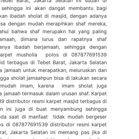
Tebet Barat, Jakarta Selatan ini sudah di
f sehingga ini akan dangat membantu bagi
an ibadah sholat di masjid, dengan adanya
 bisa dengan mudah merapihkan shaf mereka,
tahui bahwa shaf merupakn hal yang paling
jamaah, dimana lurus dan rapatnya shaf
anya ibadah berjamaah, sehingga dengan
Karpet musholla polos di 087877691539
jid terbagus di Tebet Barat, Jakarta Selatan
 jamaah untuk merapatkan, meluruskan dan
gga sholat jamaahpun bisa di lakukan secara
ermudah imam, karena imam sholat juga
a jamaah termasuk dalam urusan shaf. Karpet
 distributor resmi karpet masjid terbagus di
tan ini juga di buat menyambung sehingga
ada saat di manfaat tidak mudah bergeser
s di 087877691539 distributor resmi karpet
rat, Jakarta Selatan ini memang pas jika di