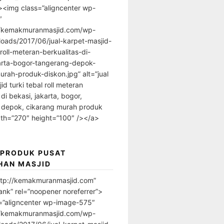
”><img class=”aligncenter wp-
″
//kemakmuranmasjid.com/wp-
loads/2017/06/jual-karpet-masjid-
-roll-meteran-berkualitas-di-
arta-bogor-tangerang-depok-
urah-produk-diskon.jpg” alt=”jual
id turki tebal roll meteran
 di bekasi, jakarta, bogor,
 depok, cikarang murah produk
dth=”270″ height=”100″ /></a>
 PRODUK PUSAT
HAN MASJID
ttp://kemakmuranmasjid.com”
ank” rel=”noopener noreferrer”>
=”aligncenter wp-image-575″
//kemakmuranmasjid.com/wp-