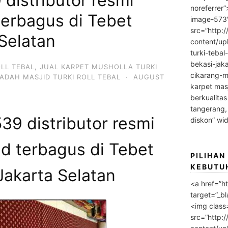
distributor resmi
noreferrer
terbagus di Tebet
image-573
src=”http:
 Selatan
content/up
turki-tebal
bekasi-jak
OLL TEBAL
,
JUAL KARPET MUSHOLLA TURKI
cikarang-m
ADAH MASJID TURKI ROLL TEBAL
·
AUGUST
karpet masj
berkualitas
tangerang,
9 distributor resmi
diskon” wi
id terbagus di Tebet
PILIHAN
KEBUTU
Jakarta Selatan
<a href=”h
target=”_bl
<img class
src=”http: