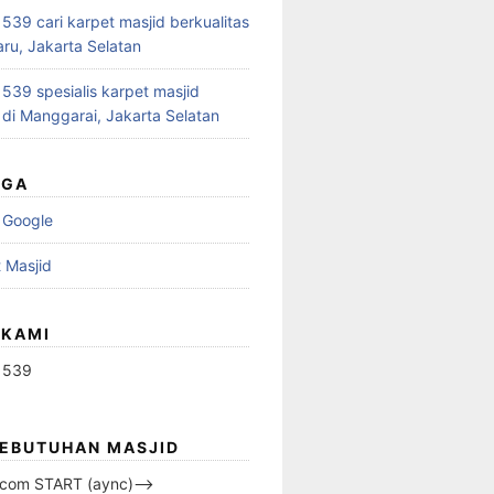
39 cari karpet masjid berkualitas
aru, Jakarta Selatan
39 spesialis karpet masjid
 di Manggarai, Jakarta Selatan
UGA
 Google
 Masjid
 KAMI
1539
KEBUTUHAN MASJID
s.com START (aync)–>