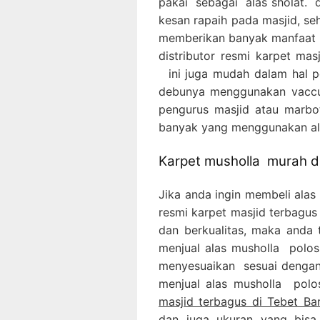
pakai sebagai alas sholat. 
kesan rapaih pada masjid, se
memberikan banyak manfaat 
distributor resmi karpet mas
ini juga mudah dalam hal p
debunya menggunakan vaccu
pengurus masjid atau marbot
banyak yang menggunakan ala
Karpet musholla murah da
Jika anda ingin membeli alas
resmi karpet masjid terbagus
dan berkualitas, maka anda t
menjual alas musholla polos
menyesuaikan sesuai dengan 
menjual alas musholla pol
masjid terbagus di Tebet Bar
dan juga ukuran yang bisa