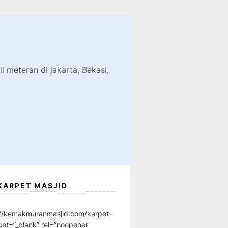
d
l meteran di jakarta, Bekasi,
KARPET MASJID
://kemakmuranmasjid.com/karpet-
get=”_blank” rel=”noopener