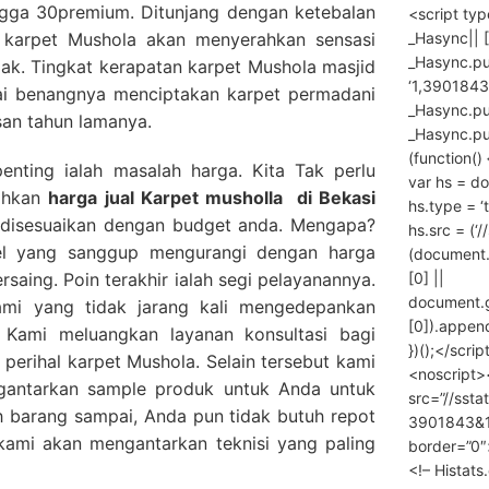
ingga 30premium. Ditunjang dengan ketebalan
<script ty
_Hasync|| [
karpet Mushola akan menyerahkan sensasi
_Hasync.pus
jak. Tingkat kerapatan karpet Mushola masjid
‘1,3901843
lai benangnya menciptakan karpet permadani
_Hasync.push
san tahun lamanya.
_Hasync.push
(function() 
penting ialah masalah harga. Kita Tak perlu
var hs = do
rahkan
harga
jual Karpet musholla
di Bekasi
hs.type = ‘
a disesuaikan dengan budget anda. Mengapa?
hs.src = (‘/
el yang sanggup mengurangi dengan harga
(document
[0] ||
rsaing. Poin terakhir ialah segi pelayanannya.
document.
mi yang tidak jarang kali mengedepankan
[0]).append
 Kami meluangkan layanan konsultasi bagi
})();</scrip
erihal karpet Mushola. Selain tersebut kami
<noscript>
gantarkan sample produk untuk Anda untuk
src=”//ssta
 barang sampai, Anda pun tidak butuh repot
3901843&10
ami akan mengantarkan teknisi yang paling
border=”0″
<!– Histat