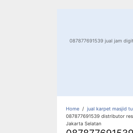
Skip
to
content
087877691539 jual jam digita
Home
jual karpet masjid tur
087877691539 distributor res
Jakarta Selatan