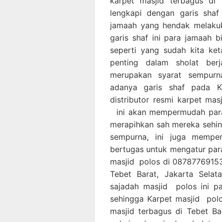
karpet masjid terbagus di 
lengkapi dengan garis sha
jamaah yang hendak melakuk
garis shaf ini para jamaah
seperti yang sudah kita ke
penting dalam sholat ber
merupakan syarat sempurn
adanya garis shaf pada 
distributor resmi karpet mas
ini akan mempermudah para
merapihkan sah mereka sehin
sempurna, ini juga memp
bertugas untuk mengatur par
masjid polos di 087877691539
Tebet Barat, Jakarta Sela
sajadah masjid polos ini p
sehingga Karpet masjid polo
masjid terbagus di Tebet Ba