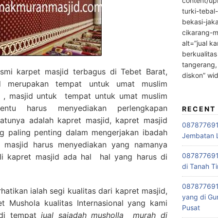
content/up
turki-tebal
bekasi-jak
cikarang-m
alt=”jual ka
berkualitas
tangerang,
smi karpet masjid terbagus di Tebet Barat,
diskon” wi
d merupakan tempat untuk umat muslim
 , masjid untuk tempat untuk umat muslim
entu harus menyediakan perlengkapan
RECENT
satunya adalah kapret masjid, kapret masjid
0878776915
g paling penting dalam mengerjakan ibadah
Jembatan L
ap masjid harus menyediakan yang namanya
0878776915
li kapret masjid ada hal hal yang harus di
di Tanah Ti
087877691
tikan ialah segi kualitas dari kapret masjid,
yang di Gu
 Mushola kualitas Internasional yang kami
Pusat
 di tempat
jual sajadah musholla
murah di