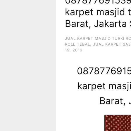
087877691539 
karpet masjid 
Barat, Jakarta
JUAL KARPET MASJID TURKI R
ROLL TEBAL
,
JUAL KARPET SAJ
19, 2019
08787769153
karpet masj
Barat, 