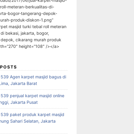
loads/2017/06/jual-karpet-masjid-
-roll-meteran-berkualitas-di-
arta-bogor-tangerang-depok-
urah-produk-diskon-1.png”
rpet masjid turki tebal roll meteran
 di bekasi, jakarta, bogor,
 depok, cikarang murah produk
dth=”270″ height=”108″ /></a>
 POSTS
39 Agen karpet masjid bagus di
ima, Jakarta Barat
39 penjual karpet masjid online
nggi, Jakarta Pusat
539 paket produk karpet masjid
nung Sahari Selatan, Jakarta