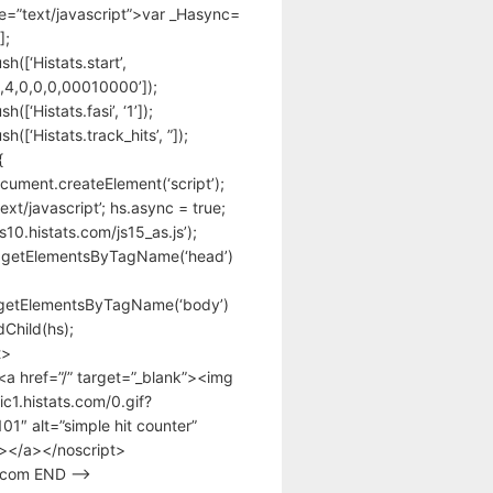
pe=”text/javascript”>var _Hasync=
];
h([‘Histats.start’,
,4,0,0,0,00010000’]);
([‘Histats.fasi’, ‘1’]);
([‘Histats.track_hits’, ”]);
{
cument.createElement(‘script’);
text/javascript’; hs.async = true;
/s10.histats.com/js15_as.js’);
.getElementsByTagName(‘head’)
getElementsByTagName(‘body’)
Child(hs);
t>
<a href=”/” target=”_blank”><img
tic1.histats.com/0.gif?
1″ alt=”simple hit counter”
></a></noscript>
s.com END –>