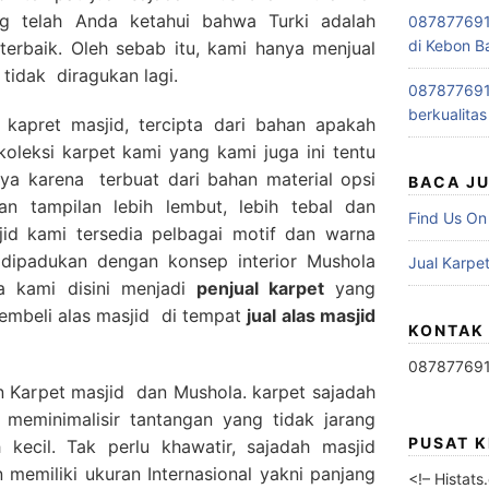
ng telah Anda ketahui bahwa Turki adalah
0878776915
di Kebon B
terbaik. Oleh sebab itu, kami hanya menjual
 tidak diragukan lagi.
0878776915
berkualitas
 kapret masjid, tercipta dari bahan apakah
oleksi karpet kami yang kami juga ini tentu
ya karena terbuat dari bahan material opsi
BACA J
n tampilan lebih lembut, lebih tebal dan
Find Us On
id kami tersedia pelbagai motif dan warna
a dipadukan dengan konsep interior Mushola
Jual Karpet
a kami disini menjadi
penjual karpet
yang
embeli alas masjid di tempat
jual alas masjid
KONTAK
08787769
n Karpet masjid dan Mushola. karpet sajadah
 meminimalisir tantangan yang tidak jarang
PUSAT 
 kecil. Tak perlu khawatir, sajadah masjid
memiliki ukuran Internasional yakni panjang
<!– Histat