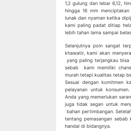
1,2 gulung dan lebar 6,12, h
hingga 16 mm menciptakan 
lunak dan nyaman ketika dipi
kami paling padat ditiap he
lebih tahan lama sampai bela
Selanjutnya poin sangat ter
khawatir, kami akan menye
yang paling terjangkau bis
sebab kami memiliki chan
murah tetapi kualitas tetap be
Sesuai dengan komitmen ka
pelayanan untuk konsumen.
Anda yang memerlukan saran p
juga tidak segan untuk men
bahan pertimbangan. Setelah
tentang pemasangan sebab k
handal di bidangnya.