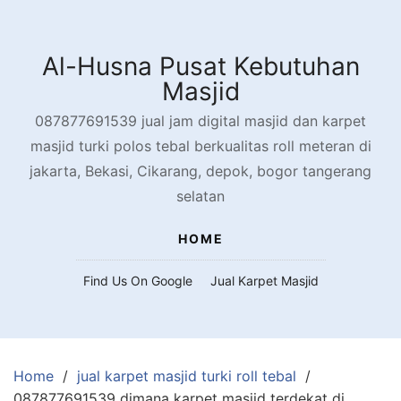
Skip
to
content
Al-Husna Pusat Kebutuhan
Masjid
087877691539 jual jam digital masjid dan karpet
masjid turki polos tebal berkualitas roll meteran di
jakarta, Bekasi, Cikarang, depok, bogor tangerang
selatan
HOME
Find Us On Google
Jual Karpet Masjid
Home
jual karpet masjid turki roll tebal
087877691539 dimana karpet masjid terdekat di