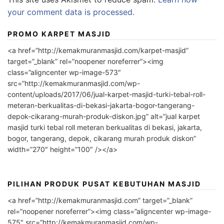
your comment data is processed.
PROMO KARPET MASJID
<a href=”http://kemakmuranmasjid.com/karpet-masjid”
target=”_blank” rel=”noopener noreferrer”><img
class=”aligncenter wp-image-573″
src=”http://kemakmuranmasjid.com/wp-
content/uploads/2017/06/jual-karpet-masjid-turki-tebal-roll-
meteran-berkualitas-di-bekasi-jakarta-bogor-tangerang-
depok-cikarang-murah-produk-diskon.jpg” alt=”jual karpet
masjid turki tebal roll meteran berkualitas di bekasi, jakarta,
bogor, tangerang, depok, cikarang murah produk diskon”
width=”270″ height=”100″ /></a>
PILIHAN PRODUK PUSAT KEBUTUHAN MASJID
<a href=”http://kemakmuranmasjid.com” target=”_blank”
rel=”noopener noreferrer”><img class=”aligncenter wp-image-
575″ src=”http://kemakmuranmasjid.com/wp-