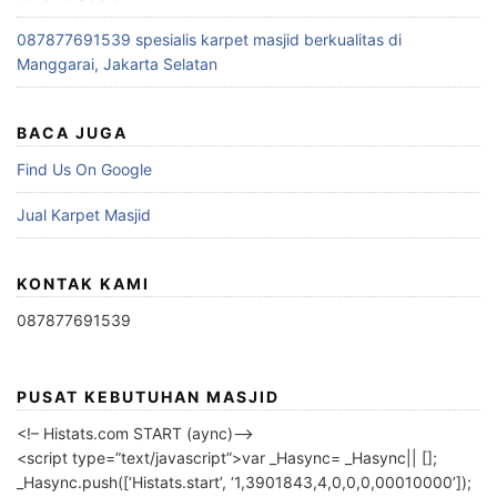
087877691539 spesialis karpet masjid berkualitas di
Manggarai, Jakarta Selatan
BACA JUGA
Find Us On Google
Jual Karpet Masjid
KONTAK KAMI
087877691539
PUSAT KEBUTUHAN MASJID
<!– Histats.com START (aync)–>
<script type=”text/javascript”>var _Hasync= _Hasync|| [];
_Hasync.push([‘Histats.start’, ‘1,3901843,4,0,0,0,00010000’]);