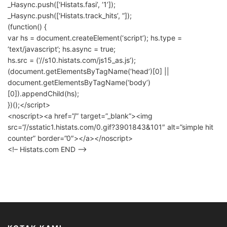
_Hasync.push([‘Histats.fasi’, ‘1’]);
_Hasync.push([‘Histats.track_hits’, ”]);
(function() {
var hs = document.createElement(‘script’); hs.type =
‘text/javascript’; hs.async = true;
hs.src = (‘//s10.histats.com/js15_as.js’);
(document.getElementsByTagName(‘head’)[0] ||
document.getElementsByTagName(‘body’)
[0]).appendChild(hs);
})();</script>
<noscript><a href=”/” target=”_blank”><img
src=”//sstatic1.histats.com/0.gif?3901843&101″ alt=”simple hit
counter” border=”0″></a></noscript>
<!– Histats.com END –>