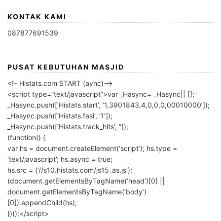
KONTAK KAMI
087877691539
PUSAT KEBUTUHAN MASJID
<!– Histats.com START (aync)–>
<script type=”text/javascript”>var _Hasync= _Hasync|| [];
_Hasync.push([‘Histats.start’, ‘1,3901843,4,0,0,0,00010000’]);
_Hasync.push([‘Histats.fasi’, ‘1’]);
_Hasync.push([‘Histats.track_hits’, ”]);
(function() {
var hs = document.createElement(‘script’); hs.type =
‘text/javascript’; hs.async = true;
hs.src = (‘//s10.histats.com/js15_as.js’);
(document.getElementsByTagName(‘head’)[0] ||
document.getElementsByTagName(‘body’)
[0]).appendChild(hs);
})();</script>