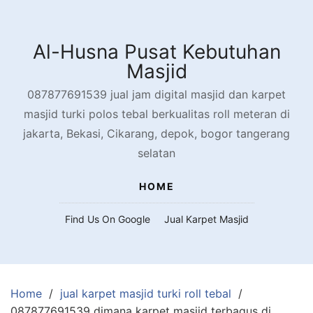
Skip
to
content
Al-Husna Pusat Kebutuhan
Masjid
087877691539 jual jam digital masjid dan karpet
masjid turki polos tebal berkualitas roll meteran di
jakarta, Bekasi, Cikarang, depok, bogor tangerang
selatan
HOME
Find Us On Google
Jual Karpet Masjid
Home
jual karpet masjid turki roll tebal
087877691539 dimana karpet masjid terbagus di