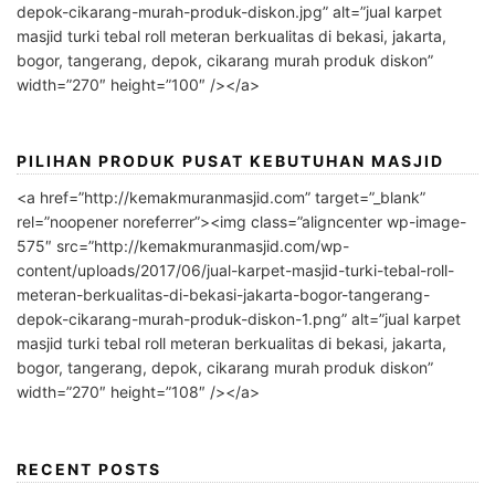
depok-cikarang-murah-produk-diskon.jpg” alt=”jual karpet
masjid turki tebal roll meteran berkualitas di bekasi, jakarta,
bogor, tangerang, depok, cikarang murah produk diskon”
width=”270″ height=”100″ /></a>
PILIHAN PRODUK PUSAT KEBUTUHAN MASJID
<a href=”http://kemakmuranmasjid.com” target=”_blank”
rel=”noopener noreferrer”><img class=”aligncenter wp-image-
575″ src=”http://kemakmuranmasjid.com/wp-
content/uploads/2017/06/jual-karpet-masjid-turki-tebal-roll-
meteran-berkualitas-di-bekasi-jakarta-bogor-tangerang-
depok-cikarang-murah-produk-diskon-1.png” alt=”jual karpet
masjid turki tebal roll meteran berkualitas di bekasi, jakarta,
bogor, tangerang, depok, cikarang murah produk diskon”
width=”270″ height=”108″ /></a>
RECENT POSTS