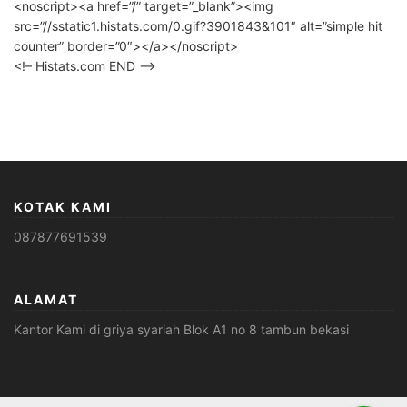
<noscript><a href=”/” target=”_blank”><img
src=”//sstatic1.histats.com/0.gif?3901843&101″ alt=”simple hit
counter” border=”0″></a></noscript>
<!– Histats.com END –>
KOTAK KAMI
087877691539
ALAMAT
Kantor Kami di griya syariah Blok A1 no 8 tambun bekasi