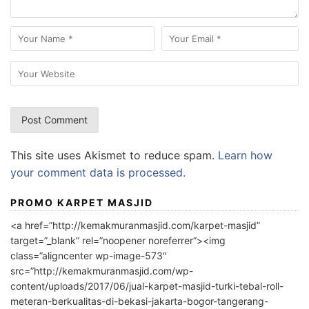
This site uses Akismet to reduce spam.
Learn how
your comment data is processed.
PROMO KARPET MASJID
<a href=”http://kemakmuranmasjid.com/karpet-masjid”
target=”_blank” rel=”noopener noreferrer”><img
class=”aligncenter wp-image-573″
src=”http://kemakmuranmasjid.com/wp-
content/uploads/2017/06/jual-karpet-masjid-turki-tebal-roll-
meteran-berkualitas-di-bekasi-jakarta-bogor-tangerang-