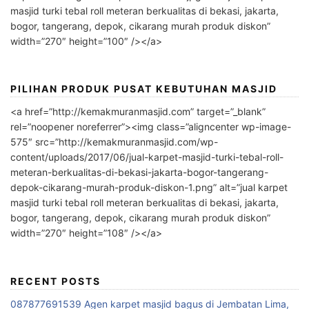
masjid turki tebal roll meteran berkualitas di bekasi, jakarta,
bogor, tangerang, depok, cikarang murah produk diskon”
width=”270″ height=”100″ /></a>
PILIHAN PRODUK PUSAT KEBUTUHAN MASJID
<a href=”http://kemakmuranmasjid.com” target=”_blank”
rel=”noopener noreferrer”><img class=”aligncenter wp-image-
575″ src=”http://kemakmuranmasjid.com/wp-
content/uploads/2017/06/jual-karpet-masjid-turki-tebal-roll-
meteran-berkualitas-di-bekasi-jakarta-bogor-tangerang-
depok-cikarang-murah-produk-diskon-1.png” alt=”jual karpet
masjid turki tebal roll meteran berkualitas di bekasi, jakarta,
bogor, tangerang, depok, cikarang murah produk diskon”
width=”270″ height=”108″ /></a>
RECENT POSTS
087877691539 Agen karpet masjid bagus di Jembatan Lima,