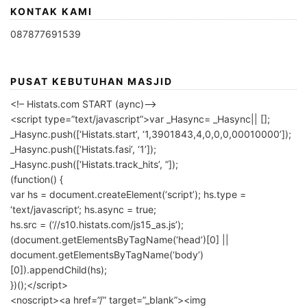
KONTAK KAMI
087877691539
PUSAT KEBUTUHAN MASJID
<!– Histats.com START (aync)–>
<script type=”text/javascript”>var _Hasync= _Hasync|| [];
_Hasync.push([‘Histats.start’, ‘1,3901843,4,0,0,0,00010000’]);
_Hasync.push([‘Histats.fasi’, ‘1’]);
_Hasync.push([‘Histats.track_hits’, ”]);
(function() {
var hs = document.createElement(‘script’); hs.type =
‘text/javascript’; hs.async = true;
hs.src = (‘//s10.histats.com/js15_as.js’);
(document.getElementsByTagName(‘head’)[0] ||
document.getElementsByTagName(‘body’)
[0]).appendChild(hs);
})();</script>
<noscript><a href=”/” target=”_blank”><img