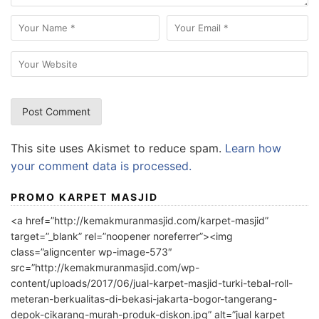
This site uses Akismet to reduce spam.
Learn how
your comment data is processed.
PROMO KARPET MASJID
<a href=”http://kemakmuranmasjid.com/karpet-masjid”
target=”_blank” rel=”noopener noreferrer”><img
class=”aligncenter wp-image-573″
src=”http://kemakmuranmasjid.com/wp-
content/uploads/2017/06/jual-karpet-masjid-turki-tebal-roll-
meteran-berkualitas-di-bekasi-jakarta-bogor-tangerang-
depok-cikarang-murah-produk-diskon.jpg” alt=”jual karpet