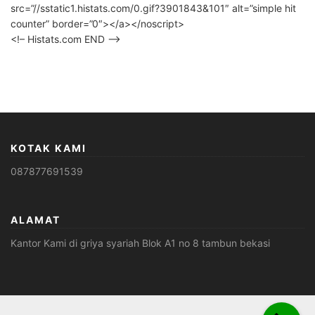
src=”//sstatic1.histats.com/0.gif?3901843&101″ alt=”simple hit
counter” border=”0″></a></noscript>
<!– Histats.com END –>
KOTAK KAMI
087877691539
ALAMAT
Kantor Kami di griya syariah Blok A1 no 8 tambun bekasi