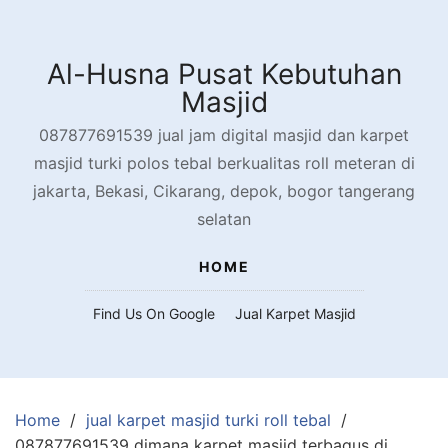
Skip
to
content
Al-Husna Pusat Kebutuhan
Masjid
087877691539 jual jam digital masjid dan karpet
masjid turki polos tebal berkualitas roll meteran di
jakarta, Bekasi, Cikarang, depok, bogor tangerang
selatan
HOME
Find Us On Google
Jual Karpet Masjid
Home
jual karpet masjid turki roll tebal
087877691539 dimana karpet masjid terbagus di