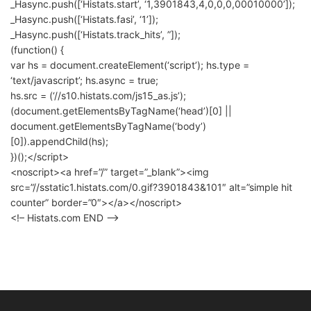
_Hasync.push([‘Histats.start’, ‘1,3901843,4,0,0,0,00010000’]);
_Hasync.push([‘Histats.fasi’, ‘1’]);
_Hasync.push([‘Histats.track_hits’, ”]);
(function() {
var hs = document.createElement(‘script’); hs.type =
‘text/javascript’; hs.async = true;
hs.src = (‘//s10.histats.com/js15_as.js’);
(document.getElementsByTagName(‘head’)[0] ||
document.getElementsByTagName(‘body’)
[0]).appendChild(hs);
})();</script>
<noscript><a href=”/” target=”_blank”><img
src=”//sstatic1.histats.com/0.gif?3901843&101″ alt=”simple hit
counter” border=”0″></a></noscript>
<!– Histats.com END –>