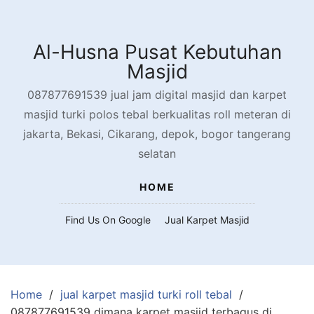
Skip
to
content
Al-Husna Pusat Kebutuhan
Masjid
087877691539 jual jam digital masjid dan karpet
masjid turki polos tebal berkualitas roll meteran di
jakarta, Bekasi, Cikarang, depok, bogor tangerang
selatan
HOME
Find Us On Google
Jual Karpet Masjid
Home
jual karpet masjid turki roll tebal
087877691539 dimana karpet masjid terbagus di