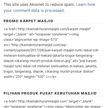
This site uses Akismet to reduce spam.
Learn how
your comment data is processed.
PROMO KARPET MASJID
<a href=”http://kemakmuranmasjid.com/karpet-masjid”
target=”_blank” rel=”noopener noreferrer”><img
class=”aligncenter wp-image-573″
src=”http://kemakmuranmasjid.com/wp-
content/uploads/2017/06/jual-karpet-masjid-turki-tebal-roll-
meteran-berkualitas-di-bekasi-jakarta-bogor-tangerang-
depok-cikarang-murah-produk-diskon.jpg” alt=”jual karpet
masjid turki tebal roll meteran berkualitas di bekasi, jakarta,
bogor, tangerang, depok, cikarang murah produk diskon”
width=”270″ height=”100″ /></a>
PILIHAN PRODUK PUSAT KEBUTUHAN MASJID
<a href=”http://kemakmuranmasjid.com” target=”_blank”
rel=”noopener noreferrer”><img class=”aligncenter wp-image-