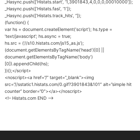
_Hasync.push([‘Histats.start’, ‘1,3901843,4,0,0,0,00010000’]);
_Hasync.push([‘Histats.fasi’, ‘1’]);
_Hasync.push([‘Histats.track_hits’, ”]);
(function() {
var hs = document.createElement(‘script’); hs.type =
‘text/javascript’; hs.async = true;
hs.src = (‘//s10.histats.com/js15_as.js’);
(document.getElementsByTagName(‘head’)[0] ||
document.getElementsByTagName(‘body’)
[0]).appendChild(hs);
})();</script>
<noscript><a href=”/” target=”_blank”><img
src=”//sstatic1.histats.com/0.gif?3901843&101″ alt=”simple hit
counter” border=”0″></a></noscript>
<!– Histats.com END –>