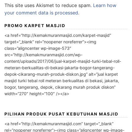
This site uses Akismet to reduce spam.
Learn how
your comment data is processed.
PROMO KARPET MASJID
<a href=”http://kemakmuranmasjid.com/karpet-masjid”
target=”_blank” rel=”noopener noreferrer”><img
class=”aligncenter wp-image-573″
src=”http://kemakmuranmasjid.com/wp-
content/uploads/2017/06/jual-karpet-masjid-turki-tebal-roll-
meteran-berkualitas-di-bekasi-jakarta-bogor-tangerang-
depok-cikarang-murah-produk-diskon.jpg” alt=”jual karpet
masjid turki tebal roll meteran berkualitas di bekasi, jakarta,
bogor, tangerang, depok, cikarang murah produk diskon”
width=”270″ height=”100″ /></a>
PILIHAN PRODUK PUSAT KEBUTUHAN MASJID
<a href=”http://kemakmuranmasjid.com” target=”_blank”
rel=”noopener noreferrer”><img class=”aligncenter wp-image-