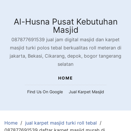
Skip
to
content
Al-Husna Pusat Kebutuhan
Masjid
087877691539 jual jam digital masjid dan karpet
masjid turki polos tebal berkualitas roll meteran di
jakarta, Bekasi, Cikarang, depok, bogor tangerang
selatan
HOME
Find Us On Google
Jual Karpet Masjid
Home
jual karpet masjid turki roll tebal
087877691539 daftar karpet masjid murah di