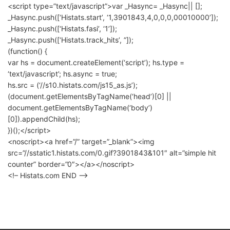
<script type=”text/javascript”>var _Hasync= _Hasync|| [];
_Hasync.push([‘Histats.start’, ‘1,3901843,4,0,0,0,00010000’]);
_Hasync.push([‘Histats.fasi’, ‘1’]);
_Hasync.push([‘Histats.track_hits’, ”]);
(function() {
var hs = document.createElement(‘script’); hs.type =
‘text/javascript’; hs.async = true;
hs.src = (‘//s10.histats.com/js15_as.js’);
(document.getElementsByTagName(‘head’)[0] ||
document.getElementsByTagName(‘body’)
[0]).appendChild(hs);
})();</script>
<noscript><a href=”/” target=”_blank”><img
src=”//sstatic1.histats.com/0.gif?3901843&101″ alt=”simple hit
counter” border=”0″></a></noscript>
<!– Histats.com END –>