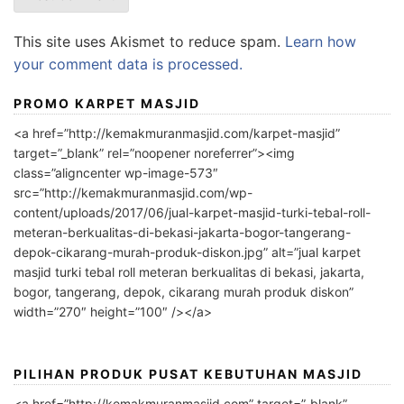
This site uses Akismet to reduce spam.
Learn how
your comment data is processed.
PROMO KARPET MASJID
<a href=”http://kemakmuranmasjid.com/karpet-masjid”
target=”_blank” rel=”noopener noreferrer”><img
class=”aligncenter wp-image-573″
src=”http://kemakmuranmasjid.com/wp-
content/uploads/2017/06/jual-karpet-masjid-turki-tebal-roll-
meteran-berkualitas-di-bekasi-jakarta-bogor-tangerang-
depok-cikarang-murah-produk-diskon.jpg” alt=”jual karpet
masjid turki tebal roll meteran berkualitas di bekasi, jakarta,
bogor, tangerang, depok, cikarang murah produk diskon”
width=”270″ height=”100″ /></a>
PILIHAN PRODUK PUSAT KEBUTUHAN MASJID
<a href=”http://kemakmuranmasjid.com” target=”_blank”