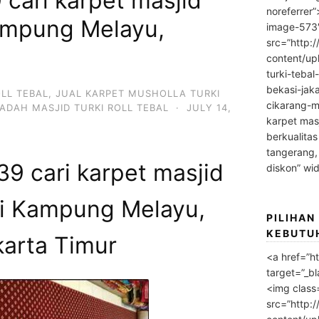
cari karpet masjid
noreferrer
ampung Melayu,
image-573
src=”http:
content/up
turki-tebal
bekasi-jak
OLL TEBAL
,
JUAL KARPET MUSHOLLA TURKI
cikarang-m
ADAH MASJID TURKI ROLL TEBAL
·
JULY 14,
karpet masj
berkualitas
tangerang,
9 cari karpet masjid
diskon” wi
i Kampung Melayu,
PILIHAN
KEBUTU
karta Timur
<a href=”h
target=”_bl
<img class
src=”http: