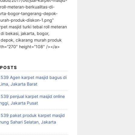
loads/2017/06/jual-karpet-masjid-
-roll-meteran-berkualitas-di-
arta-bogor-tangerang-depok-
urah-produk-diskon-1.png”
rpet masjid turki tebal roll meteran
 di bekasi, jakarta, bogor,
 depok, cikarang murah produk
dth=”270″ height=”108″ /></a>
 POSTS
39 Agen karpet masjid bagus di
ima, Jakarta Barat
39 penjual karpet masjid online
nggi, Jakarta Pusat
539 paket produk karpet masjid
nung Sahari Selatan, Jakarta