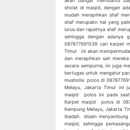
akan dangat membantu bag
sholat di masjid, dengan ad
mudah merapihkan shaf mere
shaf merupakn hal yang pal
lurus dan rapatnya shaf mer
sehingga dengan adanya g
087877691539 cari karpet m
Timur ini akan mempermudah
dan merapihkan sah mereka 
secara sempurna, ini juga 
bertugas untuk mengatur par
musholla polos di 087877691
Melayu, Jakarta Timur ini 
masjid polos ini pada saa
Karpet masjid polos di 087
Kampung Melayu, Jakarta Tim
ibadah. disain menyambung 
masjid, sehingga pemasang