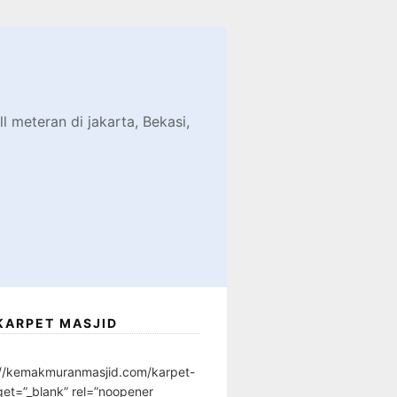
d
l meteran di jakarta, Bekasi,
KARPET MASJID
://kemakmuranmasjid.com/karpet-
get=”_blank” rel=”noopener