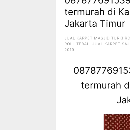
087877691539 
termurah di K
Jakarta Timur
JUAL KARPET MASJID TURKI R
ROLL TEBAL
,
JUAL KARPET SAJ
2019
08787769153
termurah d
Ja