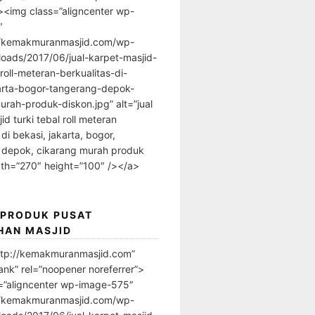
”><img class=”aligncenter wp-
″
//kemakmuranmasjid.com/wp-
loads/2017/06/jual-karpet-masjid-
-roll-meteran-berkualitas-di-
arta-bogor-tangerang-depok-
urah-produk-diskon.jpg” alt=”jual
id turki tebal roll meteran
 di bekasi, jakarta, bogor,
 depok, cikarang murah produk
dth=”270″ height=”100″ /></a>
 PRODUK PUSAT
HAN MASJID
ttp://kemakmuranmasjid.com”
ank” rel=”noopener noreferrer”>
=”aligncenter wp-image-575″
//kemakmuranmasjid.com/wp-