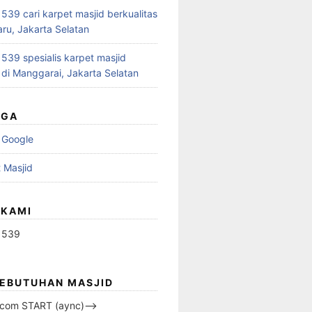
39 cari karpet masjid berkualitas
aru, Jakarta Selatan
39 spesialis karpet masjid
 di Manggarai, Jakarta Selatan
UGA
 Google
 Masjid
 KAMI
1539
KEBUTUHAN MASJID
s.com START (aync)–>