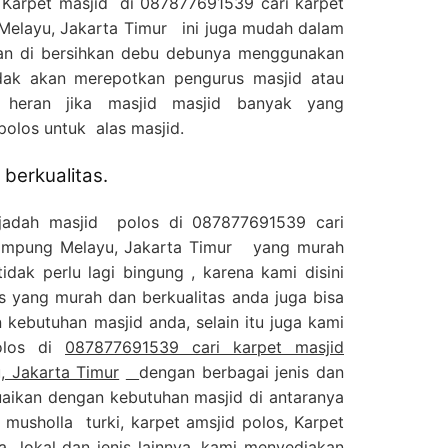
 Karpet masjid di 087877691539 cari karpet
Melayu, Jakarta Timur ini juga mudah dalam
an di bersihkan debu debunya menggunakan
dak akan merepotkan pengurus masjid atau
 heran jika masjid masjid banyak yang
olos untuk alas masjid.
berkualitas.
ajadah masjid polos di 087877691539 cari
Kampung Melayu, Jakarta Timur yang murah
idak perlu lagi bingung , karena kami disini
s yang murah dan berkualitas anda juga bisa
kebutuhan masjid anda, selain itu juga kami
olos di
087877691539 cari karpet masjid
, Jakarta Timur
dengan berbagai jenis dan
uaikan dengan kebutuhan masjid di antaranya
 musholla turki, karpet amsjid polos, Karpet
a lokal dan jenis lainnya, kami menyediakan