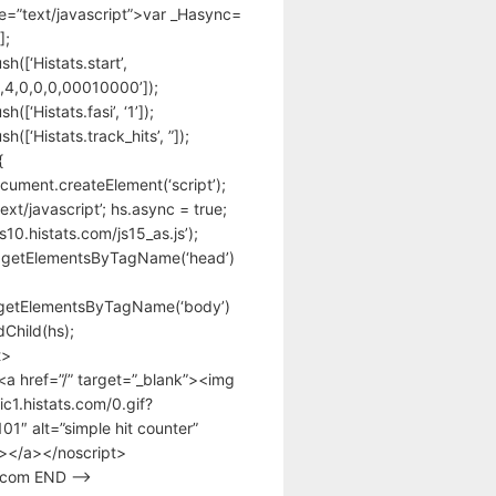
pe=”text/javascript”>var _Hasync=
];
h([‘Histats.start’,
,4,0,0,0,00010000’]);
([‘Histats.fasi’, ‘1’]);
([‘Histats.track_hits’, ”]);
{
cument.createElement(‘script’);
text/javascript’; hs.async = true;
/s10.histats.com/js15_as.js’);
.getElementsByTagName(‘head’)
getElementsByTagName(‘body’)
Child(hs);
t>
<a href=”/” target=”_blank”><img
tic1.histats.com/0.gif?
1″ alt=”simple hit counter”
></a></noscript>
s.com END –>