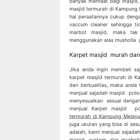
banyak manfaat bagi masjid,
masjid termurah di Kampung 
hal peraatannya cukup deng
vaccum cleaner sehingga ti
marbot masjid, maka tak
menggunakan alas musholla p
Karpet masjid murah dan 
Jika anda ingin membeli s
karpet masjid termurah di 
dan berkualitas, maka anda t
menjual sajadah masjid polo
menyesuaikan sesuai dengan 
menjual Karpet masjid p
termurah di Kampung Melayu
juga ukuran yang bisa di ses
adalah, kami menjual sajadah
masjid custom, alas musholl