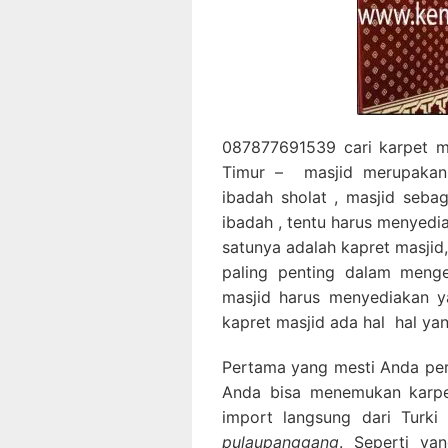
087877691539 cari karpet m
Timur – masjid merupakan
ibadah sholat , masjid seb
ibadah , tentu harus menyedi
satunya adalah kapret masjid
paling penting dalam menge
masjid harus menyediakan y
kapret masjid ada hal hal yan
Pertama yang mesti Anda perha
Anda bisa menemukan karpet
import langsung dari Turk
pulaupanggang
. Seperti ya