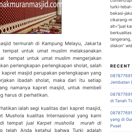
content/up
turki-tebal
bekasi-jak
cikarang-m
alt=”jual ka
berkualitas
tangerang,
asjid termurah di Kampung Melayu, Jakarta
diskon” wi
 tempat untuk umat muslim melaksanakan
agai tempat untuk umat muslim mengerjakan
akan perlengkapan perlengkapan sholat, salah
RECENT
, kapret masjid perupakan perlengkapan yang
0878776915
rjakan ibadah sholat, maka dari itu setiap
Jembatan L
ang namanya kapret masjid, untuk membeli
0878776915
g harus di perhatikan.
di Tanah Ti
tikan ialah segi kualitas dari kapret masjid,
087877691
 Mushola kualitas Internasional yang kami
yang di Gu
i di tempat
jual Karpet musholla
murah di
Pusat
ng telah Anda ketahui bahwa Turki adalah