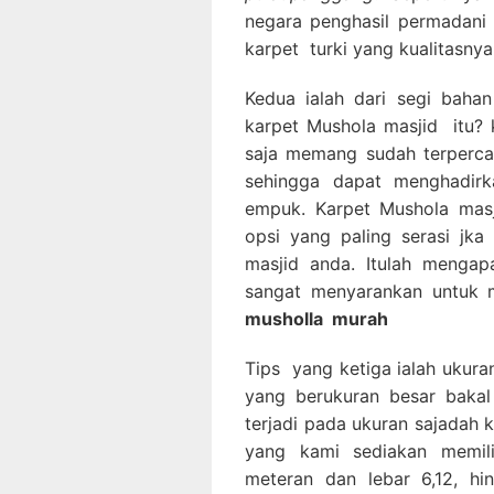
negara penghasil permadani 
karpet turki yang kualitasnya
Kedua ialah dari segi bahan
karpet Mushola masjid itu? k
saja memang sudah terperca
sehingga dapat menghadirka
empuk. Karpet Mushola masj
opsi yang paling serasi jk
masjid anda. Itulah mengap
sangat menyarankan untuk 
musholla
murah
Tips yang ketiga ialah ukura
yang berukuran besar bakal
terjadi pada ukuran sajadah k
yang kami sediakan memilik
meteran dan lebar 6,12, hi