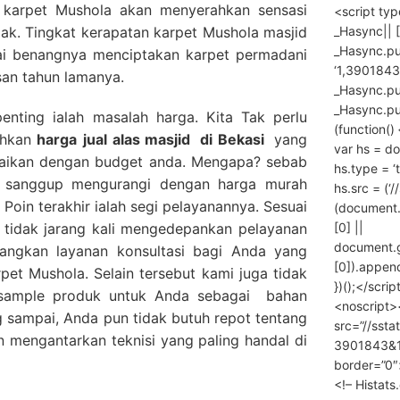
karpet Mushola akan menyerahkan sensasi
<script ty
_Hasync|| [
jak. Tingkat kerapatan karpet Mushola masjid
_Hasync.pus
lai benangnya menciptakan karpet permadani
‘1,3901843
san tahun lamanya.
_Hasync.push
_Hasync.push
penting ialah masalah harga. Kita Tak perlu
(function() 
ahkan
harga
jual alas masjid
di Bekasi
yang
var hs = do
suaikan dengan budget anda. Mengapa? sebab
hs.type = ‘
g sanggup mengurangi dengan harga murah
hs.src = (‘/
. Poin terakhir ialah segi pelayanannya. Sesuai
(document
[0] ||
tidak jarang kali mengedepankan pelayanan
document.
angkan layanan konsultasi bagi Anda yang
[0]).append
pet Mushola. Selain tersebut kami juga tidak
})();</scrip
 sample produk untuk Anda sebagai bahan
<noscript>
 sampai, Anda pun tidak butuh repot tentang
src=”//ssta
mengantarkan teknisi yang paling handal di
3901843&10
border=”0″
<!– Histat