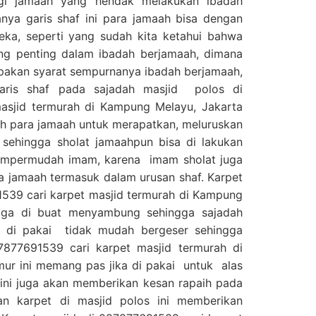
i jamaah yang hendak melakukan ibadah
anya garis shaf ini para jamaah bisa dengan
ka, seperti yang sudah kita ketahui bahwa
ing penting dalam ibadah berjamaah, dimana
upakan syarat sempurnanya ibadah berjamaah,
aris shaf pada sajadah masjid polos di
asjid termurah di Kampung Melayu, Jakarta
 para jamaah untuk merapatkan, meluruskan
sehingga sholat jamaahpun bisa di lakukan
mempermudah imam, karena imam sholat juga
a jamaah termasuk dalam urusan shaf. Karpet
539 cari karpet masjid termurah di Kampung
juga di buat menyambung sehingga sajadah
t di pakai tidak mudah bergeser sehingga
877691539 cari karpet masjid termurah di
ur ini memang pas jika di pakai untuk alas
ini juga akan memberikan kesan rapaih pada
an karpet di masjid polos ini memberikan