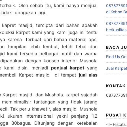
terbaik. Oleh sebab itu, kami hanya menjual
0878776915
di Kebon B
 tidak diragukan lagi.
0878776915
 kapret masjid, tercipta dari bahan apakah
berkualitas
oleksi karpet kami yang kami juga ini tentu
ya karena terbuat dari bahan material opsi
n tampilan lebih lembut, lebih tebal dan
BACA J
id kami tersedia pelbagai motif dan warna
Find Us On
a dipadukan dengan konsep interior Mushola
a kami disini menjadi
penjual karpet
yang
Jual Karpet
membeli Karpet masjid di tempat
jual alas
KONTAK
n Karpet masjid dan Mushola. karpet sajadah
08787769
 meminimalisir tantangan yang tidak jarang
ecil. Tak perlu khawatir, alas masjid Mushola
PUSAT 
i ukuran Internasional yakni panjang 1,2
ngga 30bagus. Ditunjang dengan ketebalan
<!– Histat