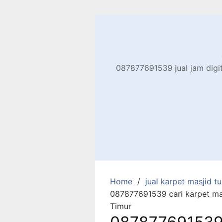
Skip
to
content
087877691539 jual jam digita
Home
jual karpet masjid tur
087877691539 cari karpet ma
Timur