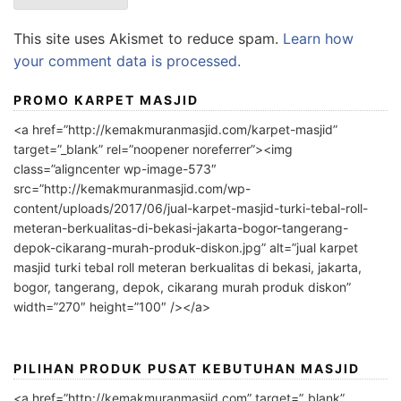
This site uses Akismet to reduce spam.
Learn how
your comment data is processed.
PROMO KARPET MASJID
<a href=”http://kemakmuranmasjid.com/karpet-masjid”
target=”_blank” rel=”noopener noreferrer”><img
class=”aligncenter wp-image-573″
src=”http://kemakmuranmasjid.com/wp-
content/uploads/2017/06/jual-karpet-masjid-turki-tebal-roll-
meteran-berkualitas-di-bekasi-jakarta-bogor-tangerang-
depok-cikarang-murah-produk-diskon.jpg” alt=”jual karpet
masjid turki tebal roll meteran berkualitas di bekasi, jakarta,
bogor, tangerang, depok, cikarang murah produk diskon”
width=”270″ height=”100″ /></a>
PILIHAN PRODUK PUSAT KEBUTUHAN MASJID
<a href=”http://kemakmuranmasjid.com” target=”_blank”