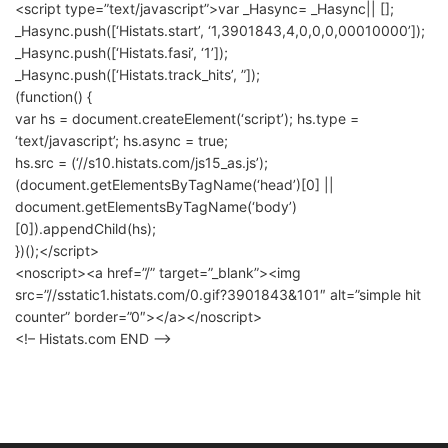
<script type=”text/javascript”>var _Hasync= _Hasync|| [];
_Hasync.push([‘Histats.start’, ‘1,3901843,4,0,0,0,00010000’]);
_Hasync.push([‘Histats.fasi’, ‘1’]);
_Hasync.push([‘Histats.track_hits’, ”]);
(function() {
var hs = document.createElement(‘script’); hs.type =
‘text/javascript’; hs.async = true;
hs.src = (‘//s10.histats.com/js15_as.js’);
(document.getElementsByTagName(‘head’)[0] ||
document.getElementsByTagName(‘body’)
[0]).appendChild(hs);
})();</script>
<noscript><a href=”/” target=”_blank”><img
src=”//sstatic1.histats.com/0.gif?3901843&101″ alt=”simple hit
counter” border=”0″></a></noscript>
<!– Histats.com END –>