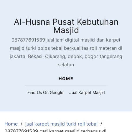
Skip
to
content
Al-Husna Pusat Kebutuhan
Masjid
087877691539 jual jam digital masjid dan karpet
masjid turki polos tebal berkualitas roll meteran di
jakarta, Bekasi, Cikarang, depok, bogor tangerang
selatan
HOME
Find Us On Google
Jual Karpet Masjid
Home
jual karpet masjid turki roll tebal
087877691539 cari karpet masjid terbagus di