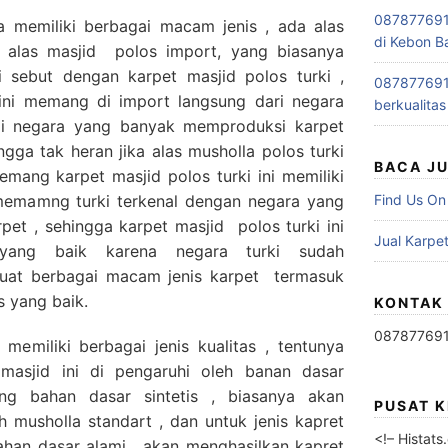
0878776915
ga memiliki berbagai macam jenis , ada alas
di Kebon B
a alas masjid polos import, yang biasanya
i sebut dengan karpet masjid polos turki ,
0878776915
 ini memang di import langsung dari negara
berkualitas
di negara yang banyak memproduksi karpet
ngga tak heran jika alas musholla polos turki
BACA J
memang karpet masjid polos turki ini memiliki
 memamng turki terkenal dengan negara yang
Find Us On
et , sehingga karpet masjid polos turki ini
Jual Karpet
t yang baik karena negara turki sudah
at berbagai macam jenis karpet termasuk
s yang baik.
KONTAK
08787769
 memiliki berbagai jenis kualitas , tentunya
 masjid ini di pengaruhi oleh banan dasar
ng bahan dasar sintetis , biasanya akan
PUSAT 
h musholla standart , dan untuk jenis kapret
<!– Histat
han dasar alami , akan menghasilkan kapret