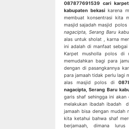
087877691539 cari karpet 
kabupaten bekasi
karena m
membuat konsentrasi kita m
masjid sajadah masjid polos
nagacipta, Serang Baru kabu
alas untuk sholat , karna m
ini adalah di manfaat sebgai
Karpet musholla polos di 
memudahkan bagi para jam
dengan di pasangkannya kar
para jamaah tidak perlu lagi
alas masjid polos di
087
nagacipta, Serang Baru kab
garis shaf sehingga ini ak
melakukan ibadah ibadah di
jamaah bisa dengan mudah m
kita ketahui bahwa shaf mer
berjamaah, dimana luru