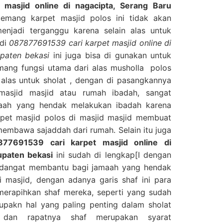
masjid online di nagacipta, Serang Baru
emang karpet masjid polos ini tidak akan
enjadi terganggu karena selain alas untuk
 di
087877691539 cari karpet masjid online di
paten bekasi
ini juga bisa di gunakan untuk
emang fungsi utama dari alas musholla polos
 alas untuk sholat , dengan di pasangkannya
masjid masjid atau rumah ibadah, sangat
aah yang hendak melakukan ibadah karena
pet masjid polos di masjid masjid membuat
 membawa sajaddah dari rumah. Selain itu juga
877691539 cari karpet masjid online di
upaten bekasi
ini sudah di lengkap[I dengan
an dangat membantu bagi jamaah yang hendak
 masjid, dengan adanya garis shaf ini para
erapihkan shaf mereka, seperti yang sudah
upakn hal yang paling penting dalam sholat
s dan rapatnya shaf merupakan syarat