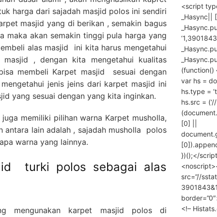
<script ty
k harga dari sajadah masjid polos ini sendiri
_Hasync|| [
arpet masjid yang di berikan , semakin bagus
_Hasync.pus
nya maka akan semakin tinggi pula harga yang
‘1,3901843
membeli alas masjid ini kita harus mengetahui
_Hasync.push
et masjid , dengan kita mengetahui kualitas
_Hasync.push
(function() 
a bisa membeli Karpet masjid sesuai dengan
var hs = do
mengetahui jenis jeins dari karpet masjid ini
hs.type = ‘
jid yang sesuai dengan yang kita inginkan.
hs.src = (‘/
(document
 juga memiliki pilihan warna Karpet musholla,
[0] ||
h antara lain adalah , sajadah musholla polos
document.
rapa warna yang lainnya.
[0]).append
})();</scrip
jid turki polos sebagai alas
<noscript>
src=”//ssta
3901843&10
border=”0″
<!– Histat
ng mengunakan karpet masjid polos di