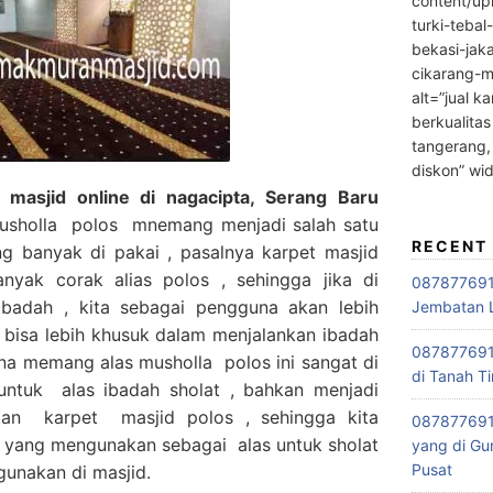
content/up
turki-tebal
bekasi-jak
cikarang-m
alt=”jual ka
berkualitas
tangerang,
diskon” wi
masjid online di nagacipta, Serang Baru
usholla polos mnemang menjadi salah satu
RECENT
g banyak di pakai , pasalnya karpet masjid
anyak corak alias polos , sehingga jika di
0878776915
ibadah , kita sebagai pengguna akan lebih
Jembatan L
bisa lebih khusuk dalam menjalankan ibadah
0878776915
ena memang alas musholla polos ini sangat di
di Tanah Ti
untuk alas ibadah sholat , bahkan menjadi
kan karpet masjid polos , sehingga kita
087877691
 yang mengunakan sebagai alas untuk sholat
yang di Gu
Pusat
 gunakan di masjid.