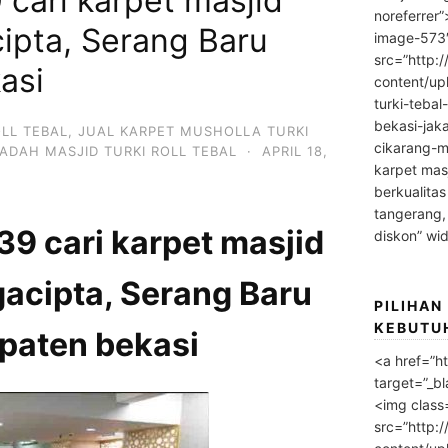
cari karpet masjid
noreferrer
cipta, Serang Baru
image-573
src=”http:
asi
content/up
turki-tebal
bekasi-jak
OLL TEBAL
,
JUAL KARPET MUSHOLLA TURKI
cikarang-m
ADAH MASJID TURKI ROLL TEBAL
·
APRIL 18,
karpet masj
berkualitas
tangerang,
 cari karpet masjid
diskon” wi
gacipta, Serang Baru
PILIHAN
KEBUTU
paten bekasi
<a href=”h
target=”_bl
<img class
src=”http: