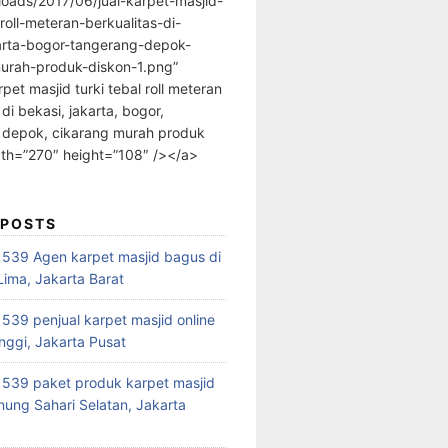
loads/2017/06/jual-karpet-masjid-
-roll-meteran-berkualitas-di-
arta-bogor-tangerang-depok-
urah-produk-diskon-1.png”
rpet masjid turki tebal roll meteran
 di bekasi, jakarta, bogor,
 depok, cikarang murah produk
dth=”270″ height=”108″ /></a>
 POSTS
39 Agen karpet masjid bagus di
ima, Jakarta Barat
39 penjual karpet masjid online
nggi, Jakarta Pusat
539 paket produk karpet masjid
nung Sahari Selatan, Jakarta