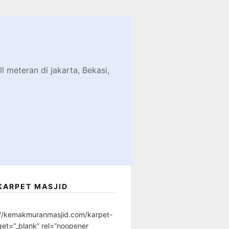
d
l meteran di jakarta, Bekasi,
KARPET MASJID
://kemakmuranmasjid.com/karpet-
get=”_blank” rel=”noopener