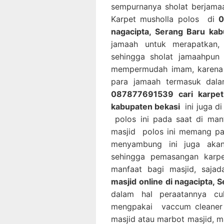
sempurnanya sholat berjama
Karpet musholla polos di
0
nagacipta, Serang Baru ka
jamaah untuk merapatkan,
sehingga sholat jamaahpun 
mempermudah imam, karena 
para jamaah termasuk dala
087877691539 cari karpet 
kabupaten bekasi
ini juga d
polos ini pada saat di man
masjid polos ini memang pas
menyambung ini juga akan
sehingga pemasangan karpe
manfaat bagi masjid, saj
masjid online di nagacipta,
dalam hal peraatannya c
mengpakai vaccum cleaner 
masjid atau marbot masjid, m