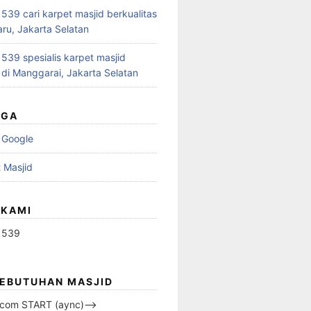
39 cari karpet masjid berkualitas
aru, Jakarta Selatan
39 spesialis karpet masjid
 di Manggarai, Jakarta Selatan
UGA
 Google
 Masjid
 KAMI
1539
KEBUTUHAN MASJID
s.com START (aync)–>