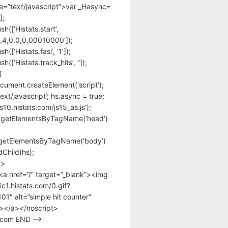
pe=”text/javascript”>var _Hasync=
];
h([‘Histats.start’,
,4,0,0,0,00010000’]);
([‘Histats.fasi’, ‘1’]);
([‘Histats.track_hits’, ”]);
{
cument.createElement(‘script’);
text/javascript’; hs.async = true;
/s10.histats.com/js15_as.js’);
.getElementsByTagName(‘head’)
getElementsByTagName(‘body’)
Child(hs);
t>
<a href=”/” target=”_blank”><img
tic1.histats.com/0.gif?
1″ alt=”simple hit counter”
></a></noscript>
s.com END –>