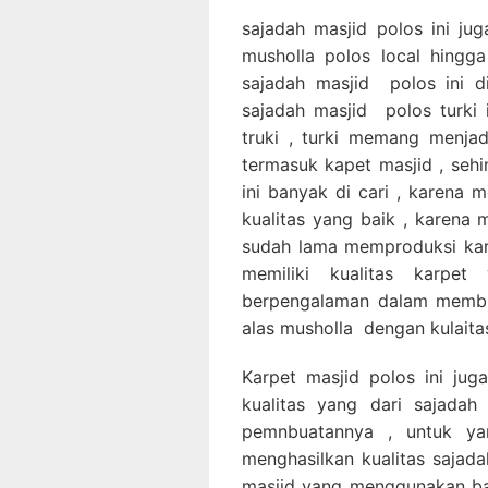
sajadah masjid polos ini ju
musholla polos local hingg
sajadah masjid polos ini d
sajadah masjid polos turki
truki , turki memang menja
termasuk kapet masjid , sehi
ini banyak di cari , karena 
kualitas yang baik , karena
sudah lama memproduksi karp
memiliki kualitas karpe
berpengalaman dalam membu
alas musholla dengan kulaita
Karpet masjid polos ini juga
kualitas yang dari sajadah
pemnbuatannya , untuk ya
menghasilkan kualitas sajada
masjid yang menggunakan ba