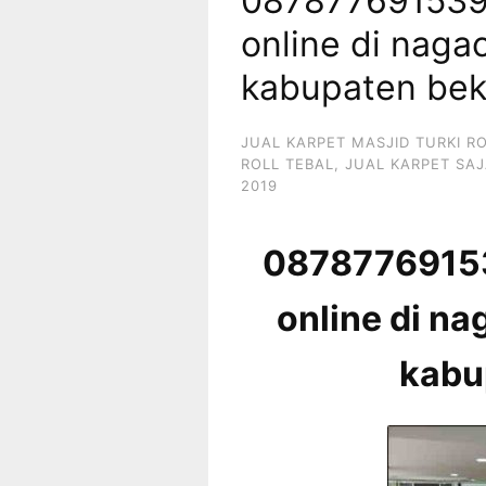
087877691539 
online di naga
kabupaten bek
JUAL KARPET MASJID TURKI R
ROLL TEBAL
,
JUAL KARPET SAJ
2019
087877691539
online di na
kabu