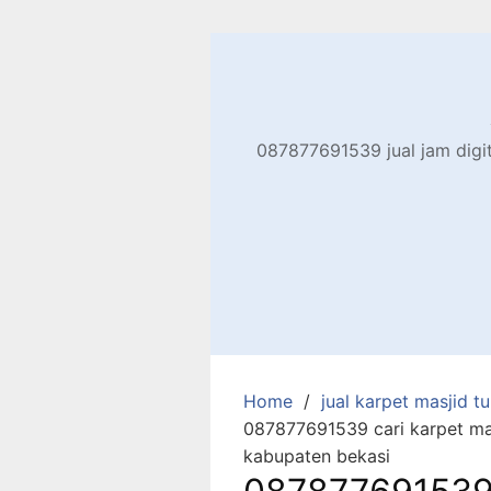
Skip
to
content
087877691539 jual jam digita
Home
jual karpet masjid tur
087877691539 cari karpet mas
kabupaten bekasi