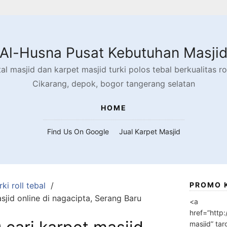
Al-Husna Pusat Kebutuhan Masji
l masjid dan karpet masjid turki polos tebal berkualitas rol
Cikarang, depok, bogor tangerang selatan
HOME
Find Us On Google
Jual Karpet Masjid
ki roll tebal
PROMO 
jid online di nagacipta, Serang Baru
<a
href=”http
masjid” tar