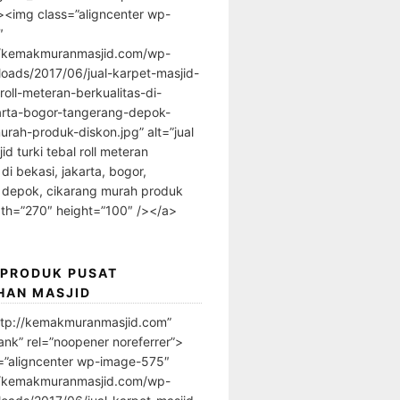
”><img class=”aligncenter wp-
″
//kemakmuranmasjid.com/wp-
loads/2017/06/jual-karpet-masjid-
-roll-meteran-berkualitas-di-
arta-bogor-tangerang-depok-
urah-produk-diskon.jpg” alt=”jual
id turki tebal roll meteran
 di bekasi, jakarta, bogor,
 depok, cikarang murah produk
dth=”270″ height=”100″ /></a>
 PRODUK PUSAT
HAN MASJID
ttp://kemakmuranmasjid.com”
ank” rel=”noopener noreferrer”>
=”aligncenter wp-image-575″
//kemakmuranmasjid.com/wp-