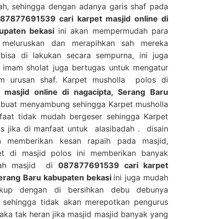
ah, sehingga dengan adanya garis shaf pada
87877691539 cari karpet masjid online di
bupaten bekasi
ini akan mempermudah para
 meluruskan dan merapihkan sah mereka
bisa di lakukan secara sempurna, ini juga
imam sholat juga bertugas untuk mengatur
m urusan shaf. Karpet musholla polos di
masjid online di nagacipta, Serang Baru
i buat menyambung sehingga Karpet musholla
faat tidak mudah bergeser sehingga Karpet
 jika di manfaat untuk alasibadah . disain
 memberikan kesan rapaih pada masjid,
t di masjid polos ini memberikan banyak
adah masjid di
087877691539 cari karpet
 Serang Baru kabupaten bekasi
ini juga mudah
ukup dengan di bersihkan debu debunya
sehingga tidak akan merepotkan pengurus
aka tak heran jika masjid masjid banyak yang