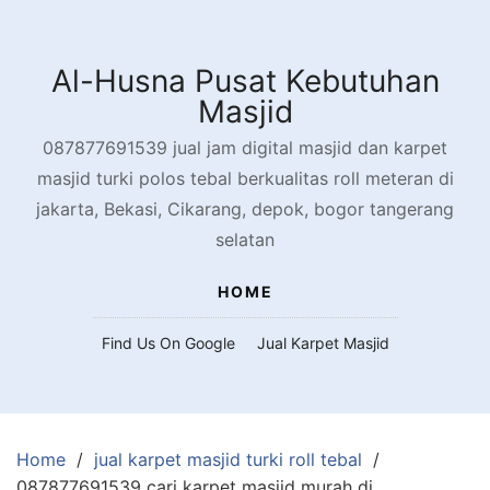
Skip
to
content
Al-Husna Pusat Kebutuhan
Masjid
087877691539 jual jam digital masjid dan karpet
masjid turki polos tebal berkualitas roll meteran di
jakarta, Bekasi, Cikarang, depok, bogor tangerang
selatan
HOME
Find Us On Google
Jual Karpet Masjid
Home
jual karpet masjid turki roll tebal
087877691539 cari karpet masjid murah di