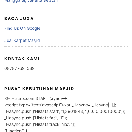
Manggarai, Jakarta Selatan
BACA JUGA
Find Us On Google
Jual Karpet Masjid
KONTAK KAMI
087877691539
PUSAT KEBUTUHAN MASJID
<!– Histats.com START (aync)–>
<script type=”text/javascript”>var _Hasync= _Hasync|| [];
_Hasync.push([‘Histats.start’, ‘1,3901843,4,0,0,0,00010000’]);
_Hasync.push([‘Histats.fasi’, ‘1’]);
_Hasync.push([‘Histats.track_hits’, ”]);
(function() {