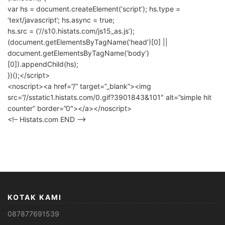
var hs = document.createElement(‘script’); hs.type =
‘text/javascript’; hs.async = true;
hs.src = (‘//s10.histats.com/js15_as.js’);
(document.getElementsByTagName(‘head’)[0] ||
document.getElementsByTagName(‘body’)
[0]).appendChild(hs);
})();</script>
<noscript><a href=”/” target=”_blank”><img
src=”//sstatic1.histats.com/0.gif?3901843&101″ alt=”simple hit
counter” border=”0″></a></noscript>
<!– Histats.com END –>
KOTAK KAMI
087877691539