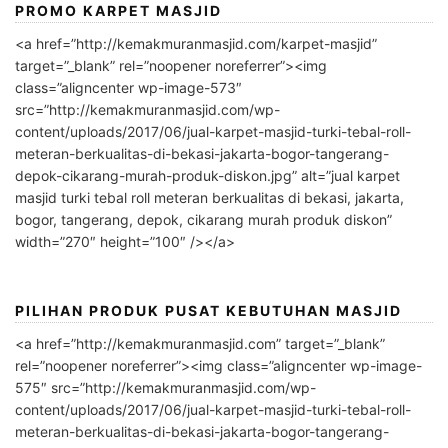
PROMO KARPET MASJID
<a href=”http://kemakmuranmasjid.com/karpet-masjid”
target=”_blank” rel=”noopener noreferrer”><img
class=”aligncenter wp-image-573″
src=”http://kemakmuranmasjid.com/wp-
content/uploads/2017/06/jual-karpet-masjid-turki-tebal-roll-
meteran-berkualitas-di-bekasi-jakarta-bogor-tangerang-
depok-cikarang-murah-produk-diskon.jpg” alt=”jual karpet
masjid turki tebal roll meteran berkualitas di bekasi, jakarta,
bogor, tangerang, depok, cikarang murah produk diskon”
width=”270″ height=”100″ /></a>
PILIHAN PRODUK PUSAT KEBUTUHAN MASJID
<a href=”http://kemakmuranmasjid.com” target=”_blank”
rel=”noopener noreferrer”><img class=”aligncenter wp-image-
575″ src=”http://kemakmuranmasjid.com/wp-
content/uploads/2017/06/jual-karpet-masjid-turki-tebal-roll-
meteran-berkualitas-di-bekasi-jakarta-bogor-tangerang-