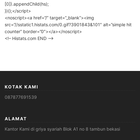
[0]).appendChild(hs);
})();</script>
<noscript><a href=”/” target=”_blank”><img
src=”//sstatic1.histats.com/0.gif?3901843&101″ alt=”simple hit
counter” border=”0″></a></noscript>
<!– Histats.com END –>
KOTAK KAMI
087877691539
ALAMAT
Kantor Kami di griya syariah Blok A1 no 8 tambun bekasi