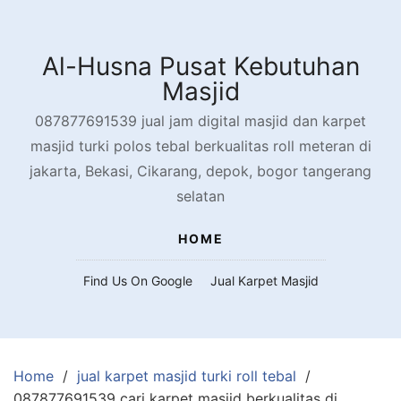
Skip
to
content
Al-Husna Pusat Kebutuhan
Masjid
087877691539 jual jam digital masjid dan karpet
masjid turki polos tebal berkualitas roll meteran di
jakarta, Bekasi, Cikarang, depok, bogor tangerang
selatan
HOME
Find Us On Google
Jual Karpet Masjid
Home
jual karpet masjid turki roll tebal
087877691539 cari karpet masjid berkualitas di