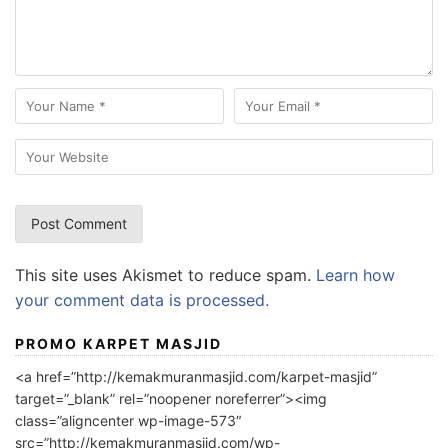
This site uses Akismet to reduce spam.
Learn how
your comment data is processed.
PROMO KARPET MASJID
<a href=”http://kemakmuranmasjid.com/karpet-masjid”
target=”_blank” rel=”noopener noreferrer”><img
class=”aligncenter wp-image-573″
src=”http://kemakmuranmasjid.com/wp-