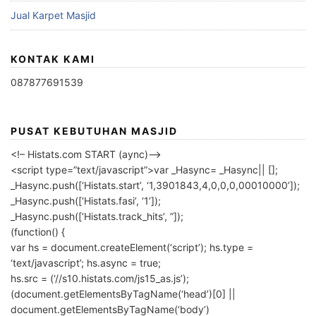
Jual Karpet Masjid
KONTAK KAMI
087877691539
PUSAT KEBUTUHAN MASJID
<!– Histats.com START (aync)–>
<script type=”text/javascript”>var _Hasync= _Hasync|| [];
_Hasync.push([‘Histats.start’, ‘1,3901843,4,0,0,0,00010000’]);
_Hasync.push([‘Histats.fasi’, ‘1’]);
_Hasync.push([‘Histats.track_hits’, ”]);
(function() {
var hs = document.createElement(‘script’); hs.type =
‘text/javascript’; hs.async = true;
hs.src = (‘//s10.histats.com/js15_as.js’);
(document.getElementsByTagName(‘head’)[0] ||
document.getElementsByTagName(‘body’)