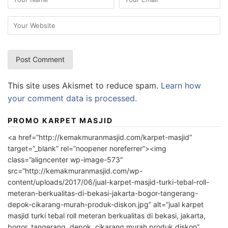
This site uses Akismet to reduce spam.
Learn how
your comment data is processed.
PROMO KARPET MASJID
<a href=”http://kemakmuranmasjid.com/karpet-masjid”
target=”_blank” rel=”noopener noreferrer”><img
class=”aligncenter wp-image-573″
src=”http://kemakmuranmasjid.com/wp-
content/uploads/2017/06/jual-karpet-masjid-turki-tebal-roll-
meteran-berkualitas-di-bekasi-jakarta-bogor-tangerang-
depok-cikarang-murah-produk-diskon.jpg” alt=”jual karpet
masjid turki tebal roll meteran berkualitas di bekasi, jakarta,
bogor, tangerang, depok, cikarang murah produk diskon”