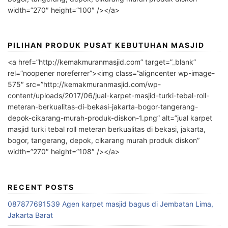
width=”270″ height=”100″ /></a>
PILIHAN PRODUK PUSAT KEBUTUHAN MASJID
<a href=”http://kemakmuranmasjid.com” target=”_blank”
rel=”noopener noreferrer”><img class=”aligncenter wp-image-
575″ src=”http://kemakmuranmasjid.com/wp-
content/uploads/2017/06/jual-karpet-masjid-turki-tebal-roll-
meteran-berkualitas-di-bekasi-jakarta-bogor-tangerang-
depok-cikarang-murah-produk-diskon-1.png” alt=”jual karpet
masjid turki tebal roll meteran berkualitas di bekasi, jakarta,
bogor, tangerang, depok, cikarang murah produk diskon”
width=”270″ height=”108″ /></a>
RECENT POSTS
087877691539 Agen karpet masjid bagus di Jembatan Lima,
Jakarta Barat