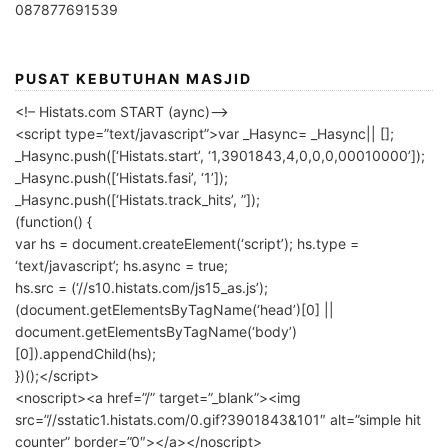
087877691539
PUSAT KEBUTUHAN MASJID
<!– Histats.com START (aync)–>
<script type=”text/javascript”>var _Hasync= _Hasync|| [];
_Hasync.push([‘Histats.start’, ‘1,3901843,4,0,0,0,00010000’]);
_Hasync.push([‘Histats.fasi’, ‘1’]);
_Hasync.push([‘Histats.track_hits’, ”]);
(function() {
var hs = document.createElement(‘script’); hs.type =
‘text/javascript’; hs.async = true;
hs.src = (‘//s10.histats.com/js15_as.js’);
(document.getElementsByTagName(‘head’)[0] ||
document.getElementsByTagName(‘body’)
[0]).appendChild(hs);
})();</script>
<noscript><a href=”/” target=”_blank”><img
src=”//sstatic1.histats.com/0.gif?3901843&101″ alt=”simple hit
counter” border=”0″></a></noscript>