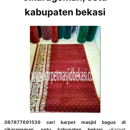
kabupaten bekasi
087877691539 cari karpet masjid bagus di
cikarageman, setu kabupaten bekasi
–Karpet