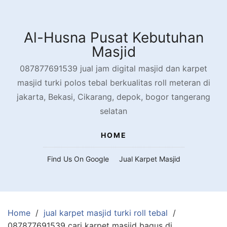
Skip
to
content
Al-Husna Pusat Kebutuhan
Masjid
087877691539 jual jam digital masjid dan karpet
masjid turki polos tebal berkualitas roll meteran di
jakarta, Bekasi, Cikarang, depok, bogor tangerang
selatan
HOME
Find Us On Google
Jual Karpet Masjid
Home
jual karpet masjid turki roll tebal
087877691539 cari karpet masjid bagus di