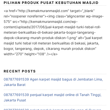
PILIHAN PRODUK PUSAT KEBUTUHAN MASJID
<a href=”http://kemakmuranmasjid.com” target=”_blank”
rel=”noopener noreferrer”><img class=”aligncenter wp-image-
575″ src=”http://kemakmuranmasjid.com/wp-
content/uploads/2017/06/jual-karpet-masjid-turki-tebal-roll-
meteran-berkualitas-di-bekasi-jakarta-bogor-tangerang-
depok-cikarang-murah-produk-diskon-1.png” alt=”jual karpet
masjid turki tebal roll meteran berkualitas di bekasi, jakarta,
bogor, tangerang, depok, cikarang murah produk diskon”
width=”270″ height=”108″ /></a>
RECENT POSTS
087877691539 Agen karpet masjid bagus di Jembatan Lima,
Jakarta Barat
087877691539 penjual karpet masjid online di Tanah Tinggi,
Jakarta Pusat