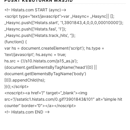
PUSAT KEBUTUHAN MASJID
<!– Histats.com START (aync)–>
<script type=”text/javascript”>var _Hasync= _Hasync|| [];
_Hasync.push([‘Histats.start’, ‘1,3901843,4,0,0,0,00010000’]);
_Hasync.push([‘Histats.fasi’, ‘1’]);
_Hasync.push([‘Histats.track_hits’, ”]);
(function() {
var hs = document.createElement(‘script’); hs.type =
‘text/javascript’; hs.async = true;
hs.src = (‘//s10.histats.com/js15_as.js’);
(document.getElementsByTagName(‘head’)[0] ||
document.getElementsByTagName(‘body’)
[0]).appendChild(hs);
})();</script>
<noscript><a href=”/” target=”_blank”><img
src=”//sstatic1.histats.com/0.gif?3901843&101″ alt=”simple hit
counter” border=”0″></a></noscript>
<!– Histats.com END –>