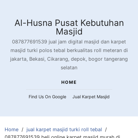
Skip
to
content
Al-Husna Pusat Kebutuhan
Masjid
087877691539 jual jam digital masjid dan karpet
masjid turki polos tebal berkualitas roll meteran di
jakarta, Bekasi, Cikarang, depok, bogor tangerang
selatan
HOME
Find Us On Google
Jual Karpet Masjid
Home
jual karpet masjid turki roll tebal
087877691539 beli online karpet masjid murah di