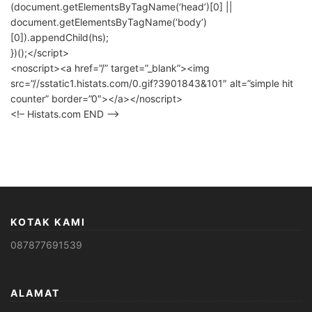
(document.getElementsByTagName(‘head’)[0] ||
document.getElementsByTagName(‘body’)
[0]).appendChild(hs);
})();</script>
<noscript><a href=”/” target=”_blank”><img
src=”//sstatic1.histats.com/0.gif?3901843&101″ alt=”simple hit
counter” border=”0″></a></noscript>
<!– Histats.com END –>
KOTAK KAMI
087877691539
ALAMAT