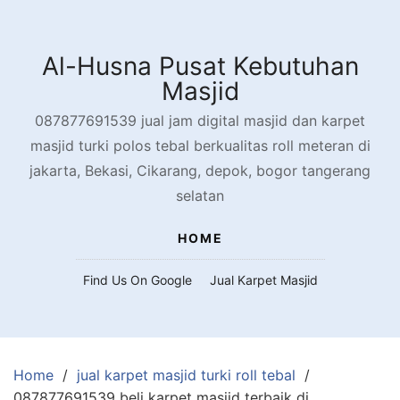
Skip
to
content
Al-Husna Pusat Kebutuhan
Masjid
087877691539 jual jam digital masjid dan karpet
masjid turki polos tebal berkualitas roll meteran di
jakarta, Bekasi, Cikarang, depok, bogor tangerang
selatan
HOME
Find Us On Google
Jual Karpet Masjid
Home
jual karpet masjid turki roll tebal
087877691539 beli karpet masjid terbaik di