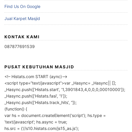
Find Us On Google
Jual Karpet Masjid
KONTAK KAMI
087877691539
PUSAT KEBUTUHAN MASJID
<!– Histats.com START (aync)–>
<script type=”text/javascript”>var _Hasync= _Hasync|| [];
_Hasync.push([‘Histats.start’, ‘1,3901843,4,0,0,0,00010000’]);
_Hasync.push([‘Histats.fasi’, ‘1’]);
_Hasync.push([‘Histats.track_hits’, ”]);
(function() {
var hs = document.createElement(‘script’); hs.type =
‘text/javascript’; hs.async = true;
hs.src = (‘//s10.histats.com/js15_as.js’);