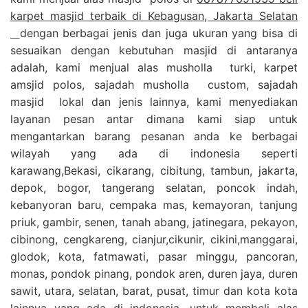
karpet masjid terbaik di Kebagusan, Jakarta Selatan
dengan berbagai jenis dan juga ukuran yang bisa di
sesuaikan dengan kebutuhan masjid di antaranya
adalah, kami menjual alas musholla turki, karpet
amsjid polos, sajadah musholla custom, sajadah
masjid lokal dan jenis lainnya, kami menyediakan
layanan pesan antar dimana kami siap untuk
mengantarkan barang pesanan anda ke berbagai
wilayah yang ada di indonesia seperti
karawang,Bekasi, cikarang, cibitung, tambun, jakarta,
depok, bogor, tangerang selatan, poncok indah,
kebanyoran baru, cempaka mas, kemayoran, tanjung
priuk, gambir, senen, tanah abang, jatinegara, pekayon,
cibinong, cengkareng, cianjur,cikunir, cikini,manggarai,
glodok, kota, fatmawati, pasar minggu, pancoran,
monas, pondok pinang, pondok aren, duren jaya, duren
sawit, utara, selatan, barat, pusat, timur dan kota kota
lainnya yang ada di indonesia, untuk membeli alas