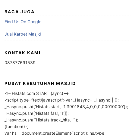
BACA JUGA
Find Us On Google
Jual Karpet Masjid
KONTAK KAMI
087877691539
PUSAT KEBUTUHAN MASJID
<!– Histats.com START (aync)–>
<script type=”text/javascript”>var _Hasync= _Hasync|| [];
_Hasync.push([‘Histats.start’, ‘1,3901843,4,0,0,0,00010000’]);
_Hasync.push([‘Histats.fasi’, ‘1’]);
_Hasync.push([‘Histats.track_hits’, ”]);
(function() {
var hs = document.createElement(‘script’); hs.type =