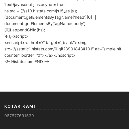
‘text/javascript’; hs.async = true;
hs.src = (‘//s10.histats.com/js15_as.js’);
(document.getElementsByTagName(‘head’)[0] ||
document.getElementsByTagName(‘body’)
[0]).appendChild(hs);
})();</script>
<noscript><a href=”/” target=”_blank”><img
src=”//sstatic1.histats.com/0.gif?3901843&101″ alt=”simple hit
counter” border=”0″></a></noscript>
<!– Histats.com END –>
KOTAK KAMI
087877691539