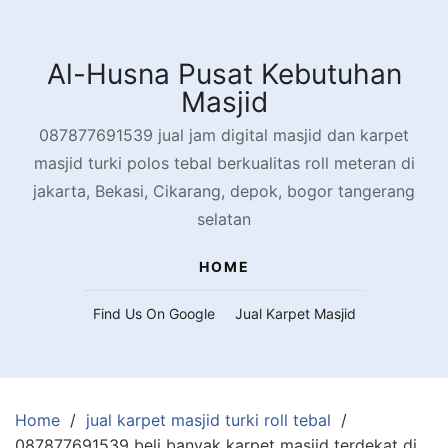
Skip
to
content
Al-Husna Pusat Kebutuhan
Masjid
087877691539 jual jam digital masjid dan karpet
masjid turki polos tebal berkualitas roll meteran di
jakarta, Bekasi, Cikarang, depok, bogor tangerang
selatan
HOME
Find Us On Google
Jual Karpet Masjid
Home
jual karpet masjid turki roll tebal
087877691539 beli banyak karpet masjid terdekat di