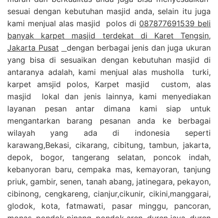
sesuai dengan kebutuhan masjid anda, selain itu juga
kami menjual alas masjid polos di
087877691539 beli
banyak karpet masjid terdekat di Karet Tengsin,
Jakarta Pusat
dengan berbagai jenis dan juga ukuran
yang bisa di sesuaikan dengan kebutuhan masjid di
antaranya adalah, kami menjual alas musholla turki,
karpet amsjid polos, Karpet masjid custom, alas
masjid lokal dan jenis lainnya, kami menyediakan
layanan pesan antar dimana kami siap untuk
mengantarkan barang pesanan anda ke berbagai
wilayah yang ada di indonesia seperti
karawang,Bekasi, cikarang, cibitung, tambun, jakarta,
depok, bogor, tangerang selatan, poncok indah,
kebanyoran baru, cempaka mas, kemayoran, tanjung
priuk, gambir, senen, tanah abang, jatinegara, pekayon,
cibinong, cengkareng, cianjur,cikunir, cikini,manggarai,
glodok, kota, fatmawati, pasar minggu, pancoran,
monas, pondok pinang, pondok aren, duren jaya, duren