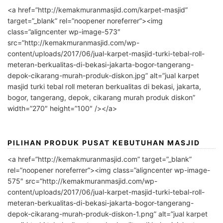
<a href=”http://kemakmuranmasjid.com/karpet-masjid”
target=”_blank” rel=”noopener noreferrer”><img
class=”aligncenter wp-image-573″
src=”http://kemakmuranmasjid.com/wp-
content/uploads/2017/06/jual-karpet-masjid-turki-tebal-roll-
meteran-berkualitas-di-bekasi-jakarta-bogor-tangerang-
depok-cikarang-murah-produk-diskon.jpg” alt=”jual karpet
masjid turki tebal roll meteran berkualitas di bekasi, jakarta,
bogor, tangerang, depok, cikarang murah produk diskon”
width=”270″ height=”100″ /></a>
PILIHAN PRODUK PUSAT KEBUTUHAN MASJID
<a href=”http://kemakmuranmasjid.com” target=”_blank”
rel=”noopener noreferrer”><img class=”aligncenter wp-image-
575″ src=”http://kemakmuranmasjid.com/wp-
content/uploads/2017/06/jual-karpet-masjid-turki-tebal-roll-
meteran-berkualitas-di-bekasi-jakarta-bogor-tangerang-
depok-cikarang-murah-produk-diskon-1.png” alt=”jual karpet