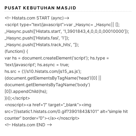
PUSAT KEBUTUHAN MASJID
<!– Histats.com START (aync)–>
<script type=”text/javascript”>var _Hasync= _Hasync|| [];
_Hasync.push([‘Histats.start’, ‘1,3901843,4,0,0,0,00010000’]);
_Hasync.push([‘Histats.fasi’, ‘1’]);
_Hasync.push([‘Histats.track_hits’, ”]);
(function() {
var hs = document.createElement(‘script’); hs.type =
‘text/javascript’; hs.async = true;
hs.src = (‘//s10.histats.com/js15_as.js’);
(document.getElementsByTagName(‘head’)[0] ||
document.getElementsByTagName(‘body’)
[0]).appendChild(hs);
})();</script>
<noscript><a href=”/” target=”_blank”><img
src=”//sstatic1.histats.com/0.gif?3901843&101″ alt=”simple hit
counter” border=”0″></a></noscript>
<!– Histats.com END –>