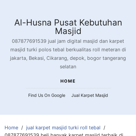
Skip
to
content
Al-Husna Pusat Kebutuhan
Masjid
087877691539 jual jam digital masjid dan karpet
masjid turki polos tebal berkualitas roll meteran di
jakarta, Bekasi, Cikarang, depok, bogor tangerang
selatan
HOME
Find Us On Google
Jual Karpet Masjid
Home
jual karpet masjid turki roll tebal
087877691539 beli banyak karpet masjid terbaik di