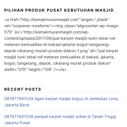
PILIHAN PRODUK PUSAT KEBUTUHAN MASJID
<a href=”http://kemakmuranmasjid.com” target=”_blank”
rel=”noopener noreferrer”><img class=”aligncenter wp-image-
575″ src=”http://kemakmuranmasjid.com/wp-
content/uploads/2017/06/jual-karpet-masjid-turki-tebal-roll-
meteran-berkualitas-di-bekasi-jakarta-bogor-tangerang-
depok-cikarang-murah-produk-diskon-1.png” alt=”jual karpet
masjid turki tebal roll meteran berkualitas di bekasi, jakarta,
bogor, tangerang, depok, cikarang murah produk diskon”
width=”270″ height=”108″ /></a>
RECENT POSTS
087877691539 Agen karpet masjid bagus di Jembatan Lima,
Jakarta Barat
087877691539 penjual karpet masjid online di Tanah Tinggi,
Jakarta Pusat