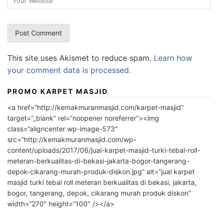
This site uses Akismet to reduce spam.
Learn how
your comment data is processed.
PROMO KARPET MASJID
<a href=”http://kemakmuranmasjid.com/karpet-masjid”
target=”_blank” rel=”noopener noreferrer”><img
class=”aligncenter wp-image-573″
src=”http://kemakmuranmasjid.com/wp-
content/uploads/2017/06/jual-karpet-masjid-turki-tebal-roll-
meteran-berkualitas-di-bekasi-jakarta-bogor-tangerang-
depok-cikarang-murah-produk-diskon.jpg” alt=”jual karpet
masjid turki tebal roll meteran berkualitas di bekasi, jakarta,
bogor, tangerang, depok, cikarang murah produk diskon”
width=”270″ height=”100″ /></a>