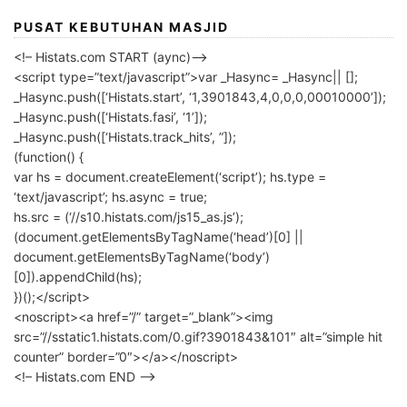
PUSAT KEBUTUHAN MASJID
<!– Histats.com START (aync)–>
<script type=”text/javascript”>var _Hasync= _Hasync|| [];
_Hasync.push([‘Histats.start’, ‘1,3901843,4,0,0,0,00010000’]);
_Hasync.push([‘Histats.fasi’, ‘1’]);
_Hasync.push([‘Histats.track_hits’, ”]);
(function() {
var hs = document.createElement(‘script’); hs.type =
‘text/javascript’; hs.async = true;
hs.src = (‘//s10.histats.com/js15_as.js’);
(document.getElementsByTagName(‘head’)[0] ||
document.getElementsByTagName(‘body’)
[0]).appendChild(hs);
})();</script>
<noscript><a href=”/” target=”_blank”><img
src=”//sstatic1.histats.com/0.gif?3901843&101″ alt=”simple hit
counter” border=”0″></a></noscript>
<!– Histats.com END –>