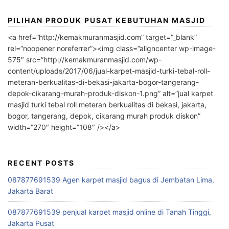
PILIHAN PRODUK PUSAT KEBUTUHAN MASJID
<a href=”http://kemakmuranmasjid.com” target=”_blank”
rel=”noopener noreferrer”><img class=”aligncenter wp-image-
575″ src=”http://kemakmuranmasjid.com/wp-
content/uploads/2017/06/jual-karpet-masjid-turki-tebal-roll-
meteran-berkualitas-di-bekasi-jakarta-bogor-tangerang-
depok-cikarang-murah-produk-diskon-1.png” alt=”jual karpet
masjid turki tebal roll meteran berkualitas di bekasi, jakarta,
bogor, tangerang, depok, cikarang murah produk diskon”
width=”270″ height=”108″ /></a>
RECENT POSTS
087877691539 Agen karpet masjid bagus di Jembatan Lima,
Jakarta Barat
087877691539 penjual karpet masjid online di Tanah Tinggi,
Jakarta Pusat