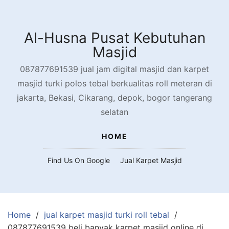
Skip
to
content
Al-Husna Pusat Kebutuhan
Masjid
087877691539 jual jam digital masjid dan karpet
masjid turki polos tebal berkualitas roll meteran di
jakarta, Bekasi, Cikarang, depok, bogor tangerang
selatan
HOME
Find Us On Google
Jual Karpet Masjid
Home
jual karpet masjid turki roll tebal
087877691539 beli banyak karpet masjid online di