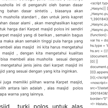
<script ty
musholla ini di pengaruhi oleh banan dasar
_Hasync|| [
ng bahan dasar sintetis , biasanya akan
_Hasync.pus
h musholla standart , dan untuk jenis kapret
‘1,3901843
han dasar alami , akan menghasilkan kapret
_Hasync.push
uk harga dari Karpet masjid polos ini sendiri
_Hasync.push
arpet masjid yang di berikan , semakin bagus
(function() 
var hs = do
nya maka akan semakin tinggi pula harga yang
hs.type = ‘
membeli alas masjid ini kita harus mengetahui
hs.src = (‘/
et masjid , dengan kita mengetahui kualitas
(document
ta bisa membeli alas musholla sesuai dengan
[0] ||
mengetahui jenis jeins dari karpet masjid ini
document.
jid yang sesuai dengan yang kita inginkan.
[0]).append
})();</scrip
i juga memiliki pilihan warna Karpet masjid,
<noscript>
lih antara lain adalah , alas masjid polos
src=”//ssta
3901843&10
rapa warna yang lainnya.
border=”0″
<!– Histat
sjid turki polos untuk alas