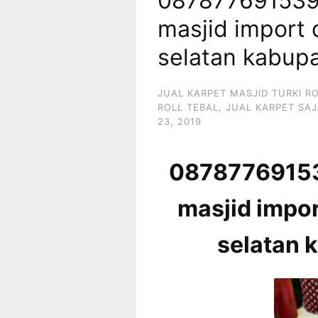
087877691539 
masjid import
selatan kabup
JUAL KARPET MASJID TURKI R
ROLL TEBAL
,
JUAL KARPET SAJ
23, 2019
087877691539
masjid impo
selatan 