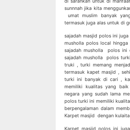
di sarankan untuk di manfaa
sunnnah jika kita menggunka
umat muslim banyak yang
termasuk juga alas untuk di g
sajadah masjid polos ini jug
musholla polos local hingga
sajadah musholla polos ini 
sajadah musholla polos turk
truki , turki memang menja
termasuk kapet masjid , seh
turki ini banyak di cari , 
memiliki kualitas yang bai
negara yang sudah lama mem
polos turki ini memiliki kuali
berpengalaman dalam membu
Karpet masjid dengan kulaita
Karpet masjid polos ini juga