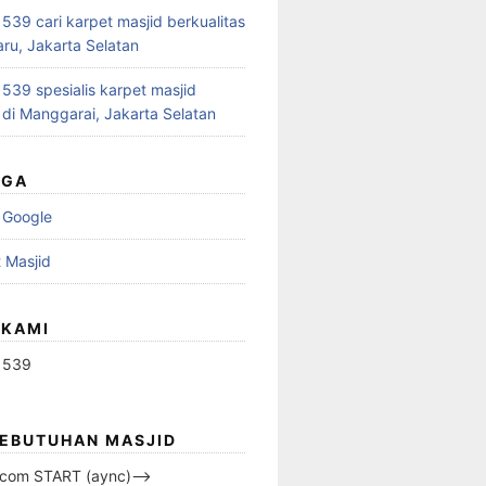
39 cari karpet masjid berkualitas
aru, Jakarta Selatan
39 spesialis karpet masjid
 di Manggarai, Jakarta Selatan
UGA
 Google
 Masjid
 KAMI
1539
KEBUTUHAN MASJID
s.com START (aync)–>