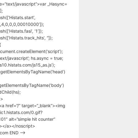
pe=”text/javascript”>var _Hasync=
];
h([‘Histats.start’,
,4,0,0,0,00010000’]);
([‘Histats.fasi’, ‘1’]);
([‘Histats.track_hits’, ”]);
{
cument.createElement(‘script’);
text/javascript’; hs.async = true;
/s10.histats.com/js15_as.js’);
.getElementsByTagName(‘head’)
getElementsByTagName(‘body’)
Child(hs);
t>
<a href=”/” target=”_blank”><img
tic1.histats.com/0.gif?
1″ alt=”simple hit counter”
></a></noscript>
s.com END –>