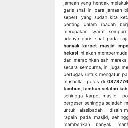
jamaah yang hendak melakuk
garis shaf ini para jamaah
seperti yang sudah kita ke
penting dalam ibadah ber
merupakan syarat sempurn
adanya garis shaf pada sa
banyak karpet masjid imp
bekasi
ini akan mempermudah
dan merapihkan sah mereka 
secara sempurna, ini juga 
bertugas untuk mengatur pa
musholla polos di
08787769
tambun, tambun selatan ka
sehingga Karpet masjid po
bergeser sehingga sajadah m
untuk alasibadah . disain 
rapaih pada masjid, sehing
memberikan banyak man