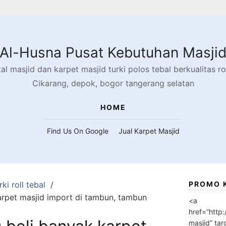
Al-Husna Pusat Kebutuhan Masji
l masjid dan karpet masjid turki polos tebal berkualitas rol
Cikarang, depok, bogor tangerang selatan
HOME
Find Us On Google
Jual Karpet Masjid
ki roll tebal
PROMO 
rpet masjid import di tambun, tambun
<a
href=”http
masjid” tar