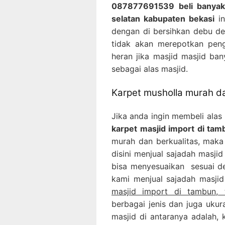
087877691539 beli banyak
selatan kabupaten bekasi
i
dengan di bersihkan debu d
tidak akan merepotkan peng
heran jika masjid masjid b
sebagai alas masjid.
Karpet musholla murah da
Jika anda ingin membeli alas
karpet masjid import di ta
murah dan berkualitas, maka 
disini menjual sajadah masji
bisa menyesuaikan sesuai de
kami menjual sajadah masji
masjid import di tambun, 
berbagai jenis dan juga uku
masjid di antaranya adalah, 