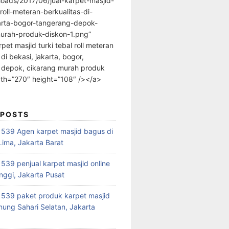
loads/2017/06/jual-karpet-masjid-
-roll-meteran-berkualitas-di-
arta-bogor-tangerang-depok-
urah-produk-diskon-1.png”
rpet masjid turki tebal roll meteran
 di bekasi, jakarta, bogor,
 depok, cikarang murah produk
dth=”270″ height=”108″ /></a>
 POSTS
39 Agen karpet masjid bagus di
ima, Jakarta Barat
39 penjual karpet masjid online
nggi, Jakarta Pusat
539 paket produk karpet masjid
nung Sahari Selatan, Jakarta