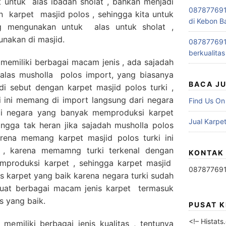
t untuk alas ibadah sholat , bahkan menjadi
0878776915
n karpet masjid polos , sehingga kita untuk
di Kebon B
 mengunakan untuk alas untuk sholat ,
unakan di masjid.
0878776915
berkualitas
a memiliki berbagai macam jenis , ada sajadah
 alas musholla polos import, yang biasanya
BACA J
di sebut dengan karpet masjid polos turki ,
i ini memang di import langsung dari negara
Find Us On
di negara yang banyak memproduksi karpet
Jual Karpet
ingga tak heran jika sajadah musholla polos
karena memang karpet masjid polos turki ini
k , karena memamng turki terkenal dengan
KONTAK
produksi karpet , sehingga karpet masjid
08787769
tas karpet yang baik karena negara turki sudah
at berbagai macam jenis karpet termasuk
s yang baik.
PUSAT 
<!– Histat
 memiliki berbagai jenis kualitas , tentunya