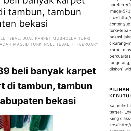
beli banyak karpet
noreferrer
 di tambun, tambun
image-573
src=”http:
aten bekasi
content/up
turki-tebal
bekasi-jak
OLL TEBAL
,
JUAL KARPET MUSHOLLA TURKI
cikarang-m
ADAH MASJID TURKI ROLL TEBAL
·
FEBRUARY
karpet masj
berkualitas
tangerang,
 beli banyak karpet
diskon” wi
rt di tambun, tambun
PILIHAN
KEBUTU
kabupaten bekasi
<a href=”h
target=”_bl
<img class
src=”http: