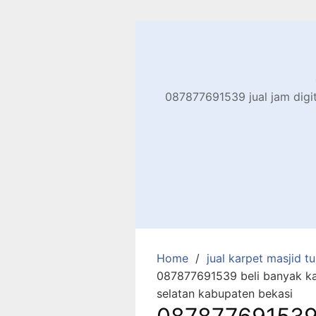
Skip
to
content
087877691539 jual jam digita
Home
jual karpet masjid tur
087877691539 beli banyak ka
selatan kabupaten bekasi