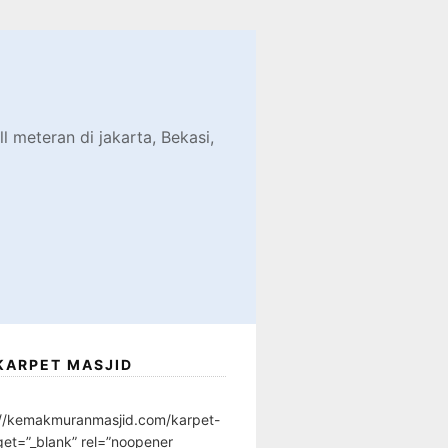
d
l meteran di jakarta, Bekasi,
KARPET MASJID
://kemakmuranmasjid.com/karpet-
get=”_blank” rel=”noopener