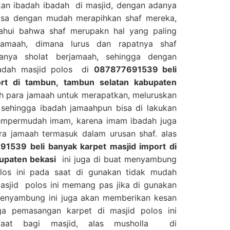
an ibadah ibadah di masjid, dengan adanya
 bisa dengan mudah merapihkan shaf mereka,
tahui bahwa shaf merupakn hal yang paling
jamaah, dimana lurus dan rapatnya shaf
anya sholat berjamaah, sehingga dengan
jadah masjid polos di
087877691539 beli
ort di tambun, tambun selatan kabupaten
 para jamaah untuk merapatkan, meluruskan
sehingga ibadah jamaahpun bisa di lakukan
mempermudah imam, karena imam ibadah juga
ra jamaah termasuk dalam urusan shaf. alas
1539 beli banyak karpet masjid import di
bupaten bekasi
ini juga di buat menyambung
los ini pada saat di gunakan tidak mudah
asjid polos ini memang pas jika di gunakan
menyambung ini juga akan memberikan kesan
ga pemasangan karpet di masjid polos ini
faat bagi masjid, alas musholla di