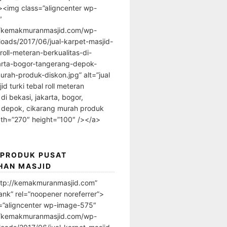
”><img class=”aligncenter wp-
″
//kemakmuranmasjid.com/wp-
loads/2017/06/jual-karpet-masjid-
-roll-meteran-berkualitas-di-
arta-bogor-tangerang-depok-
urah-produk-diskon.jpg” alt=”jual
id turki tebal roll meteran
 di bekasi, jakarta, bogor,
 depok, cikarang murah produk
dth=”270″ height=”100″ /></a>
 PRODUK PUSAT
HAN MASJID
ttp://kemakmuranmasjid.com”
ank” rel=”noopener noreferrer”>
=”aligncenter wp-image-575″
//kemakmuranmasjid.com/wp-