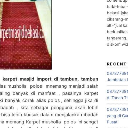
content/up
turki-tebal
bekasi-jak
cikarang-m
alt=”jual ka
berkualitas
tangerang,
diskon” wi
RECENT
0878776915
 karpet masjid import di tambun, tambun
Jembatan L
las musholla polos mnemang menjadi salah
0878776915
ling banyak di manfaat , pasalnya karpet
di Tanah Ti
ki banyak corak alias polos , sehingga jika di
ibadah , kita sebagai pengguna akan lebih
087877691
bisa lebih khusuk dalam menjalankan ibadah
yang di Gu
ena memang Karpet musholla polos ini sangat
Pusat