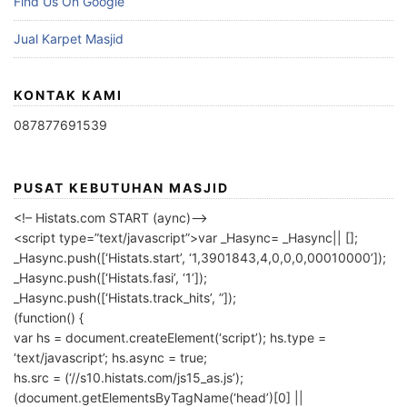
Find Us On Google
Jual Karpet Masjid
KONTAK KAMI
087877691539
PUSAT KEBUTUHAN MASJID
<!– Histats.com START (aync)–>
<script type=”text/javascript”>var _Hasync= _Hasync|| [];
_Hasync.push([‘Histats.start’, ‘1,3901843,4,0,0,0,00010000’]);
_Hasync.push([‘Histats.fasi’, ‘1’]);
_Hasync.push([‘Histats.track_hits’, ”]);
(function() {
var hs = document.createElement(‘script’); hs.type =
‘text/javascript’; hs.async = true;
hs.src = (‘//s10.histats.com/js15_as.js’);
(document.getElementsByTagName(‘head’)[0] ||