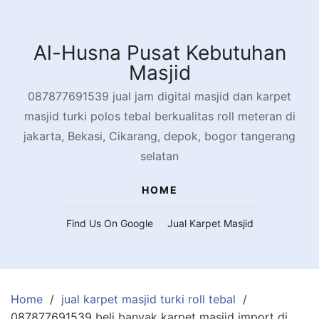
Skip
to
content
Al-Husna Pusat Kebutuhan
Masjid
087877691539 jual jam digital masjid dan karpet
masjid turki polos tebal berkualitas roll meteran di
jakarta, Bekasi, Cikarang, depok, bogor tangerang
selatan
HOME
Find Us On Google
Jual Karpet Masjid
Home
jual karpet masjid turki roll tebal
087877691539 beli banyak karpet masjid import di