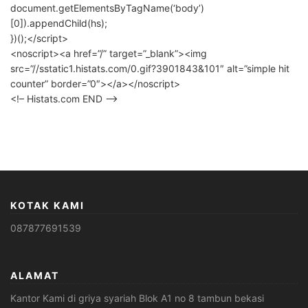
document.getElementsByTagName(‘body’)
[0]).appendChild(hs);
})();</script>
<noscript><a href=”/” target=”_blank”><img
src=”//sstatic1.histats.com/0.gif?3901843&101″ alt=”simple hit
counter” border=”0″></a></noscript>
<!– Histats.com END –>
KOTAK KAMI
087877691539
ALAMAT
Kantor Kami di griya syariah Blok A1 no 8 tambun bekasi