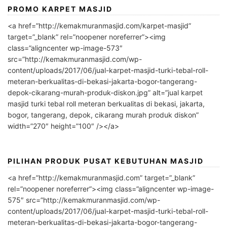
PROMO KARPET MASJID
<a href=”http://kemakmuranmasjid.com/karpet-masjid”
target=”_blank” rel=”noopener noreferrer”><img
class=”aligncenter wp-image-573″
src=”http://kemakmuranmasjid.com/wp-
content/uploads/2017/06/jual-karpet-masjid-turki-tebal-roll-
meteran-berkualitas-di-bekasi-jakarta-bogor-tangerang-
depok-cikarang-murah-produk-diskon.jpg” alt=”jual karpet
masjid turki tebal roll meteran berkualitas di bekasi, jakarta,
bogor, tangerang, depok, cikarang murah produk diskon”
width=”270″ height=”100″ /></a>
PILIHAN PRODUK PUSAT KEBUTUHAN MASJID
<a href=”http://kemakmuranmasjid.com” target=”_blank”
rel=”noopener noreferrer”><img class=”aligncenter wp-image-
575″ src=”http://kemakmuranmasjid.com/wp-
content/uploads/2017/06/jual-karpet-masjid-turki-tebal-roll-
meteran-berkualitas-di-bekasi-jakarta-bogor-tangerang-