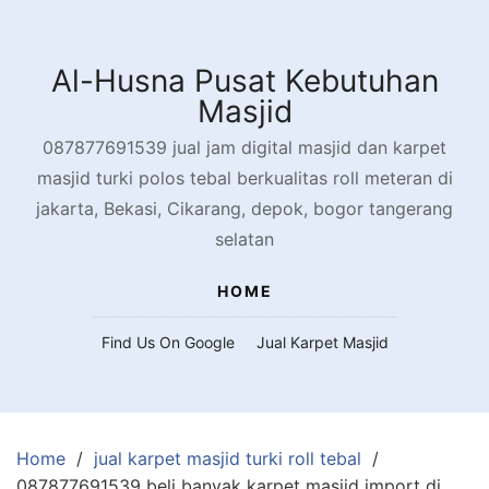
Skip
to
content
Al-Husna Pusat Kebutuhan
Masjid
087877691539 jual jam digital masjid dan karpet
masjid turki polos tebal berkualitas roll meteran di
jakarta, Bekasi, Cikarang, depok, bogor tangerang
selatan
HOME
Find Us On Google
Jual Karpet Masjid
Home
jual karpet masjid turki roll tebal
087877691539 beli banyak karpet masjid import di