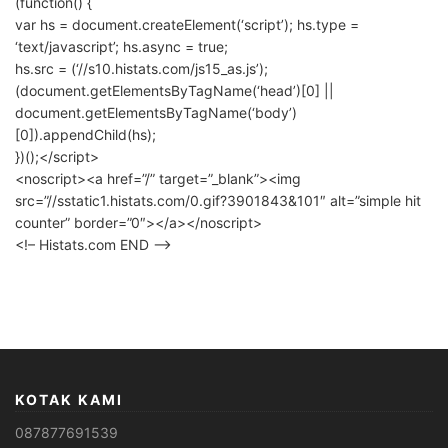
(function() {
var hs = document.createElement(‘script’); hs.type =
‘text/javascript’; hs.async = true;
hs.src = (‘//s10.histats.com/js15_as.js’);
(document.getElementsByTagName(‘head’)[0] ||
document.getElementsByTagName(‘body’)
[0]).appendChild(hs);
})();</script>
<noscript><a href=”/” target=”_blank”><img
src=”//sstatic1.histats.com/0.gif?3901843&101″ alt=”simple hit
counter” border=”0″></a></noscript>
<!– Histats.com END –>
KOTAK KAMI
087877691539