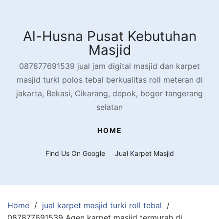
Skip
to
content
Al-Husna Pusat Kebutuhan
Masjid
087877691539 jual jam digital masjid dan karpet
masjid turki polos tebal berkualitas roll meteran di
jakarta, Bekasi, Cikarang, depok, bogor tangerang
selatan
HOME
Find Us On Google
Jual Karpet Masjid
Home
jual karpet masjid turki roll tebal
087877691539 Agen karpet masjid termurah di