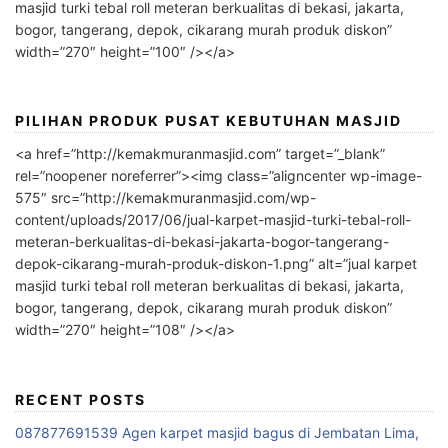
masjid turki tebal roll meteran berkualitas di bekasi, jakarta,
bogor, tangerang, depok, cikarang murah produk diskon”
width=”270″ height=”100″ /></a>
PILIHAN PRODUK PUSAT KEBUTUHAN MASJID
<a href=”http://kemakmuranmasjid.com” target=”_blank”
rel=”noopener noreferrer”><img class=”aligncenter wp-image-
575″ src=”http://kemakmuranmasjid.com/wp-
content/uploads/2017/06/jual-karpet-masjid-turki-tebal-roll-
meteran-berkualitas-di-bekasi-jakarta-bogor-tangerang-
depok-cikarang-murah-produk-diskon-1.png” alt=”jual karpet
masjid turki tebal roll meteran berkualitas di bekasi, jakarta,
bogor, tangerang, depok, cikarang murah produk diskon”
width=”270″ height=”108″ /></a>
RECENT POSTS
087877691539 Agen karpet masjid bagus di Jembatan Lima,