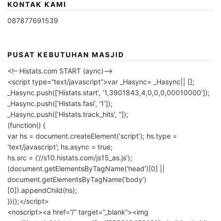
KONTAK KAMI
087877691539
PUSAT KEBUTUHAN MASJID
<!– Histats.com START (aync)–>
<script type=”text/javascript”>var _Hasync= _Hasync|| [];
_Hasync.push([‘Histats.start’, ‘1,3901843,4,0,0,0,00010000’]);
_Hasync.push([‘Histats.fasi’, ‘1’]);
_Hasync.push([‘Histats.track_hits’, ”]);
(function() {
var hs = document.createElement(‘script’); hs.type =
‘text/javascript’; hs.async = true;
hs.src = (‘//s10.histats.com/js15_as.js’);
(document.getElementsByTagName(‘head’)[0] ||
document.getElementsByTagName(‘body’)
[0]).appendChild(hs);
})();</script>
<noscript><a href=”/” target=”_blank”><img