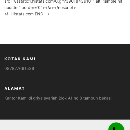
src=”//sstatic1.histats.com/0.gif?3901843&101″ alt=”simple hit
counter” border=”0″></a></noscript>
<!– Histats.com END –>
KOTAK KAMI
087877691539
ALAMAT
Kantor Kami di griya syariah Blok A1 no 8 tambun bekasi