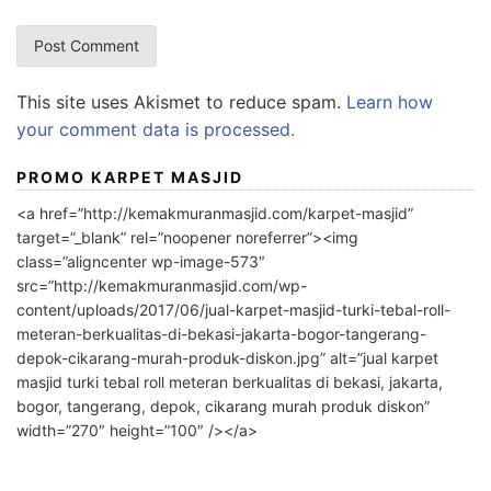
This site uses Akismet to reduce spam.
Learn how
your comment data is processed.
PROMO KARPET MASJID
<a href=”http://kemakmuranmasjid.com/karpet-masjid”
target=”_blank” rel=”noopener noreferrer”><img
class=”aligncenter wp-image-573″
src=”http://kemakmuranmasjid.com/wp-
content/uploads/2017/06/jual-karpet-masjid-turki-tebal-roll-
meteran-berkualitas-di-bekasi-jakarta-bogor-tangerang-
depok-cikarang-murah-produk-diskon.jpg” alt=”jual karpet
masjid turki tebal roll meteran berkualitas di bekasi, jakarta,
bogor, tangerang, depok, cikarang murah produk diskon”
width=”270″ height=”100″ /></a>