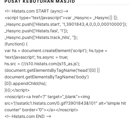
PUSAT KEBUTUHAN MASJID
<!– Histats.com START (aync)–>
<script type=”text/javascript”>var _Hasync= _Hasync|| [];
_Hasync.push([‘Histats.start’, ‘1,3901843,4,0,0,0,00010000’]);
_Hasync.push([‘Histats.fasi’, ‘1’]);
_Hasync.push([‘Histats.track_hits’, ”]);
(function() {
var hs = document.createElement(‘script’); hs.type =
‘text/javascript’; hs.async = true;
hs.src = (‘//s10.histats.com/js15_as.js’);
(document.getElementsByTagName(‘head’)[0] ||
document.getElementsByTagName(‘body’)
[0]).appendChild(hs);
})();</script>
<noscript><a href=”/” target=”_blank”><img
src=”//sstatic1.histats.com/0.gif?3901843&101″ alt=”simple hit
counter” border=”0″></a></noscript>
<!– Histats.com END –>