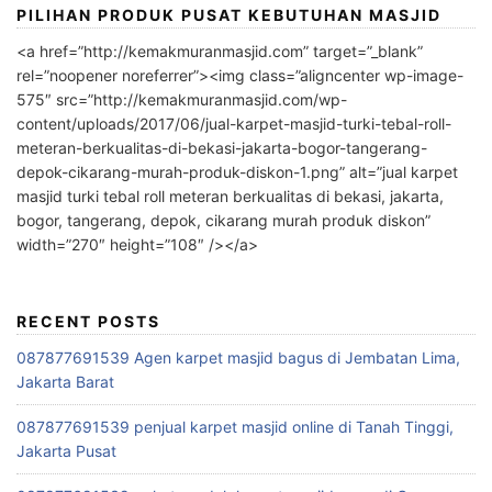
PILIHAN PRODUK PUSAT KEBUTUHAN MASJID
<a href=”http://kemakmuranmasjid.com” target=”_blank”
rel=”noopener noreferrer”><img class=”aligncenter wp-image-
575″ src=”http://kemakmuranmasjid.com/wp-
content/uploads/2017/06/jual-karpet-masjid-turki-tebal-roll-
meteran-berkualitas-di-bekasi-jakarta-bogor-tangerang-
depok-cikarang-murah-produk-diskon-1.png” alt=”jual karpet
masjid turki tebal roll meteran berkualitas di bekasi, jakarta,
bogor, tangerang, depok, cikarang murah produk diskon”
width=”270″ height=”108″ /></a>
RECENT POSTS
087877691539 Agen karpet masjid bagus di Jembatan Lima,
Jakarta Barat
087877691539 penjual karpet masjid online di Tanah Tinggi,
Jakarta Pusat