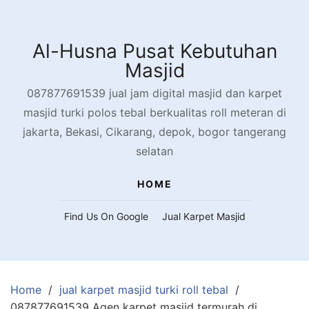
Skip
to
content
Al-Husna Pusat Kebutuhan
Masjid
087877691539 jual jam digital masjid dan karpet
masjid turki polos tebal berkualitas roll meteran di
jakarta, Bekasi, Cikarang, depok, bogor tangerang
selatan
HOME
Find Us On Google
Jual Karpet Masjid
Home
jual karpet masjid turki roll tebal
087877691539 Agen karpet masjid termurah di