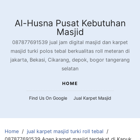
Skip
to
content
Al-Husna Pusat Kebutuhan
Masjid
087877691539 jual jam digital masjid dan karpet
masjid turki polos tebal berkualitas roll meteran di
jakarta, Bekasi, Cikarang, depok, bogor tangerang
selatan
HOME
Find Us On Google
Jual Karpet Masjid
Home
jual karpet masjid turki roll tebal
087877691539 Agen karpet masjid terdekat di Kapuk