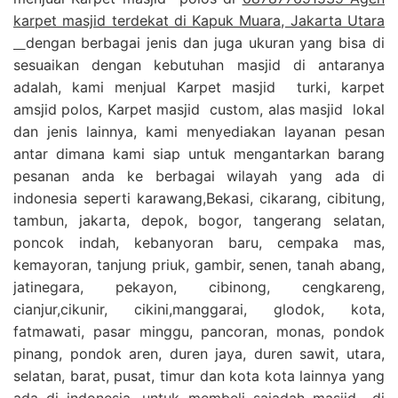
karpet masjid terdekat di Kapuk Muara, Jakarta Utara
dengan berbagai jenis dan juga ukuran yang bisa di
sesuaikan dengan kebutuhan masjid di antaranya
adalah, kami menjual Karpet masjid turki, karpet
amsjid polos, Karpet masjid custom, alas masjid lokal
dan jenis lainnya, kami menyediakan layanan pesan
antar dimana kami siap untuk mengantarkan barang
pesanan anda ke berbagai wilayah yang ada di
indonesia seperti karawang,Bekasi, cikarang, cibitung,
tambun, jakarta, depok, bogor, tangerang selatan,
poncok indah, kebanyoran baru, cempaka mas,
kemayoran, tanjung priuk, gambir, senen, tanah abang,
jatinegara, pekayon, cibinong, cengkareng,
cianjur,cikunir, cikini,manggarai, glodok, kota,
fatmawati, pasar minggu, pancoran, monas, pondok
pinang, pondok aren, duren jaya, duren sawit, utara,
selatan, barat, pusat, timur dan kota kota lainnya yang
ada di indonesia, untuk membeli sajadah masjid di