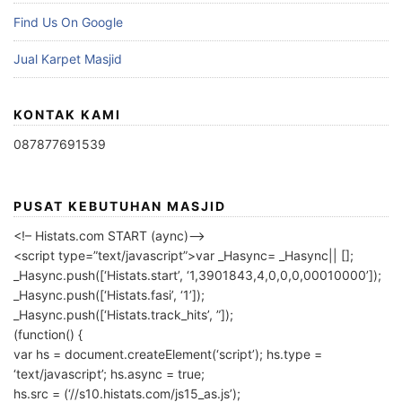
Find Us On Google
Jual Karpet Masjid
KONTAK KAMI
087877691539
PUSAT KEBUTUHAN MASJID
<!– Histats.com START (aync)–>
<script type=”text/javascript”>var _Hasync= _Hasync|| [];
_Hasync.push([‘Histats.start’, ‘1,3901843,4,0,0,0,00010000’]);
_Hasync.push([‘Histats.fasi’, ‘1’]);
_Hasync.push([‘Histats.track_hits’, ”]);
(function() {
var hs = document.createElement(‘script’); hs.type =
‘text/javascript’; hs.async = true;
hs.src = (‘//s10.histats.com/js15_as.js’);