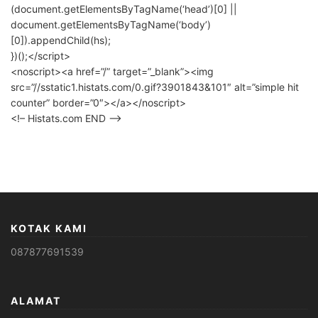
(document.getElementsByTagName(‘head’)[0] ||
document.getElementsByTagName(‘body’)
[0]).appendChild(hs);
})();</script>
<noscript><a href=”/” target=”_blank”><img
src=”//sstatic1.histats.com/0.gif?3901843&101″ alt=”simple hit
counter” border=”0″></a></noscript>
<!– Histats.com END –>
KOTAK KAMI
087877691539
ALAMAT