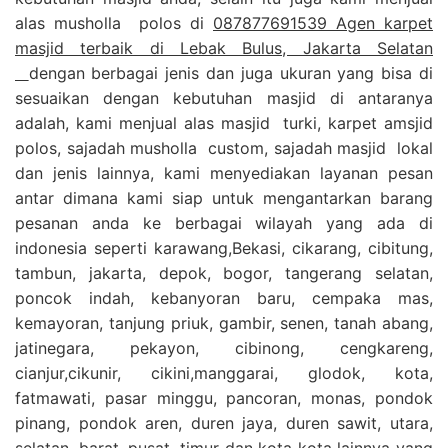
alas musholla polos di
087877691539 Agen karpet
masjid terbaik di Lebak Bulus, Jakarta Selatan
dengan berbagai jenis dan juga ukuran yang bisa di
sesuaikan dengan kebutuhan masjid di antaranya
adalah, kami menjual alas masjid turki, karpet amsjid
polos, sajadah musholla custom, sajadah masjid lokal
dan jenis lainnya, kami menyediakan layanan pesan
antar dimana kami siap untuk mengantarkan barang
pesanan anda ke berbagai wilayah yang ada di
indonesia seperti karawang,Bekasi, cikarang, cibitung,
tambun, jakarta, depok, bogor, tangerang selatan,
poncok indah, kebanyoran baru, cempaka mas,
kemayoran, tanjung priuk, gambir, senen, tanah abang,
jatinegara, pekayon, cibinong, cengkareng,
cianjur,cikunir, cikini,manggarai, glodok, kota,
fatmawati, pasar minggu, pancoran, monas, pondok
pinang, pondok aren, duren jaya, duren sawit, utara,
selatan, barat, pusat, timur dan kota kota lainnya yang