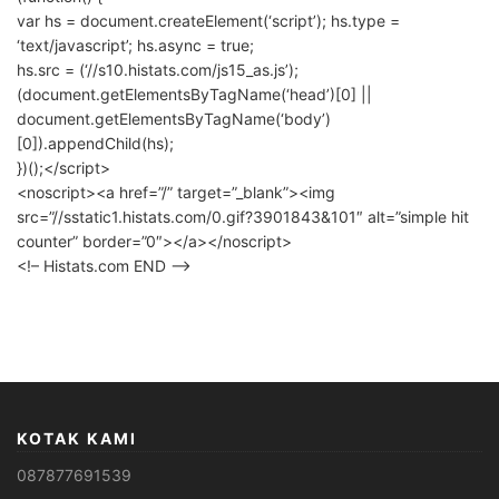
var hs = document.createElement(‘script’); hs.type =
‘text/javascript’; hs.async = true;
hs.src = (‘//s10.histats.com/js15_as.js’);
(document.getElementsByTagName(‘head’)[0] ||
document.getElementsByTagName(‘body’)
[0]).appendChild(hs);
})();</script>
<noscript><a href=”/” target=”_blank”><img
src=”//sstatic1.histats.com/0.gif?3901843&101″ alt=”simple hit
counter” border=”0″></a></noscript>
<!– Histats.com END –>
KOTAK KAMI
087877691539