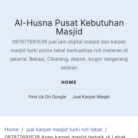
Skip
to
content
Al-Husna Pusat Kebutuhan
Masjid
087877691539 jual jam digital masjid dan karpet
masjid turki polos tebal berkualitas roll meteran di
jakarta, Bekasi, Cikarang, depok, bogor tangerang
selatan
HOME
Find Us On Google
Jual Karpet Masjid
Home
jual karpet masjid turki roll tebal
087877691539 Agen karpet masjid terbaik di Lebak