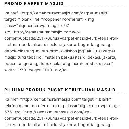
PROMO KARPET MASJID
<a href=”http://kemakmuranmasjid.com/karpet-masjid”
target=”_blank” rel=”noopener noreferrer”><img
class=”aligncenter wp-image-573″
src=”http://kemakmuranmasjid.com/wp-
content/uploads/2017/06/jual-karpet-masjid-turki-tebal-roll-
meteran-berkualitas-di-bekasi-jakarta-bogor-tangerang-
depok-cikarang-murah-produk-diskon.jpg” alt=”jual karpet
masjid turki tebal roll meteran berkualitas di bekasi, jakarta,
bogor, tangerang, depok, cikarang murah produk diskon”
width=”270″ height=”100″ /></a>
PILIHAN PRODUK PUSAT KEBUTUHAN MASJID
<a href=”http://kemakmuranmasjid.com” target=”_blank”
rel=”noopener noreferrer”><img class=”aligncenter wp-image-
575″ src=”http://kemakmuranmasjid.com/wp-
content/uploads/2017/06/jual-karpet-masjid-turki-tebal-roll-
meteran-berkualitas-di-bekasi-jakarta-bogor-tangerang-