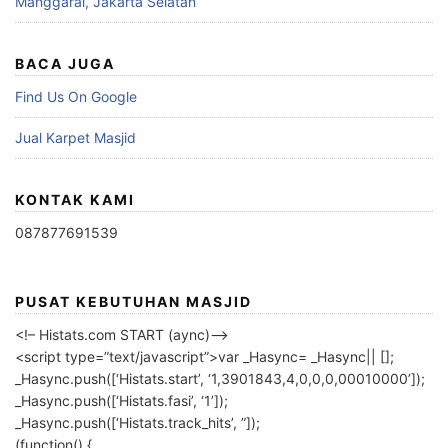
Manggarai, Jakarta Selatan
BACA JUGA
Find Us On Google
Jual Karpet Masjid
KONTAK KAMI
087877691539
PUSAT KEBUTUHAN MASJID
<!– Histats.com START (aync)–>
<script type=”text/javascript”>var _Hasync= _Hasync|| [];
_Hasync.push([‘Histats.start’, ‘1,3901843,4,0,0,0,00010000’]);
_Hasync.push([‘Histats.fasi’, ‘1’]);
_Hasync.push([‘Histats.track_hits’, ”]);
(function() {