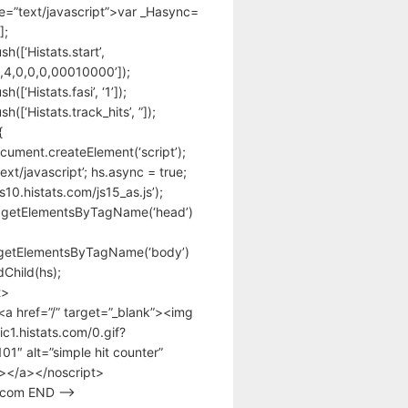
pe=”text/javascript”>var _Hasync=
];
h([‘Histats.start’,
,4,0,0,0,00010000’]);
([‘Histats.fasi’, ‘1’]);
([‘Histats.track_hits’, ”]);
{
cument.createElement(‘script’);
text/javascript’; hs.async = true;
/s10.histats.com/js15_as.js’);
.getElementsByTagName(‘head’)
getElementsByTagName(‘body’)
Child(hs);
t>
<a href=”/” target=”_blank”><img
tic1.histats.com/0.gif?
1″ alt=”simple hit counter”
></a></noscript>
s.com END –>