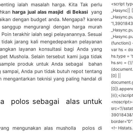
<script ty
penting ialah masalah harga. Kita Tak perlu
_Hasync|| [
ahkan
harga
jual alas masjid
di Bekasi
yang
_Hasync.pus
suaikan dengan budget anda. Mengapa? karena
‘1,3901843
g sanggup mengurangi dengan harga murah
_Hasync.push
. Poin terakhir ialah segi pelayanannya. Sesuai
_Hasync.push
tidak jarang kali mengedepankan pelayanan
(function() 
angkan layanan konsultasi bagi Anda yang
var hs = do
hs.type = ‘
pet Mushola. Selain tersebut kami juga tidak
hs.src = (‘/
 sample produk untuk Anda sebagai bahan
(document
 sampai, Anda pun tidak butuh repot tentang
[0] ||
mengantarkan teknisi yang paling handal di
document.
[0]).append
})();</scrip
lla polos sebagai alas untuk
<noscript>
src=”//ssta
3901843&10
border=”0″
yang mengunakan alas musholla polos di
<!– Histat