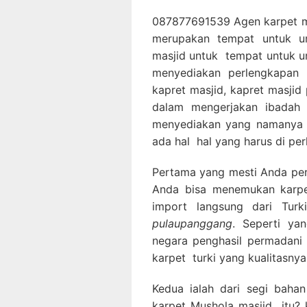
087877691539 Agen karpet mas
merupakan tempat untuk u
masjid untuk tempat untuk u
menyediakan perlengkapan p
kapret masjid, kapret masjid
dalam mengerjakan ibadah s
menyediakan yang namanya k
ada hal hal yang harus di per
Pertama yang mesti Anda perha
Anda bisa menemukan karpet
import langsung dari Tur
pulaupanggang
. Seperti ya
negara penghasil permadani 
karpet turki yang kualitasnya
Kedua ialah dari segi bahan
karpet Mushola masjid itu? k