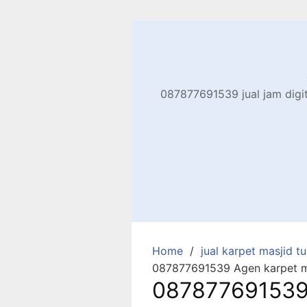
Skip
to
content
087877691539 jual jam digita
Home
jual karpet masjid tur
087877691539 Agen karpet mas
087877691539 