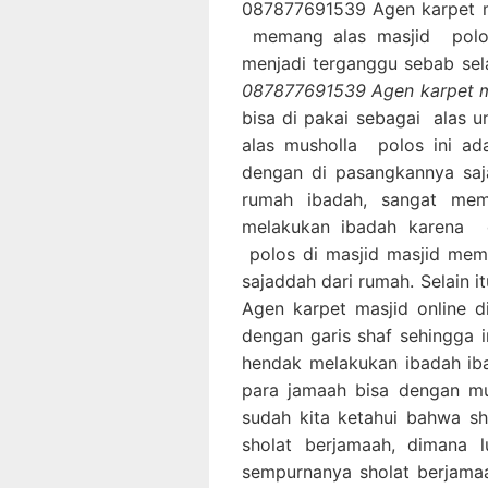
087877691539 Agen karpet ma
memang alas masjid polos 
menjadi terganggu sebab sela
087877691539 Agen karpet mas
bisa di pakai sebagai alas u
alas musholla polos ini ad
dengan di pasangkannya saj
rumah ibadah, sangat me
melakukan ibadah karena 
polos di masjid masjid mem
sajaddah dari rumah. Selain 
Agen karpet masjid online di
dengan garis shaf sehingga
hendak melakukan ibadah iba
para jamaah bisa dengan mu
sudah kita ketahui bahwa s
sholat berjamaah, dimana 
sempurnanya sholat berjama