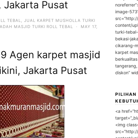
i, Jakarta Pusat
noreferrer
image-573
src=”http:
OLL TEBAL
,
JUAL KARPET MUSHOLLA TURKI
content/up
ADAH MASJID TURKI ROLL TEBAL
·
MAY 17,
turki-tebal
bekasi-jak
cikarang-m
 Agen karpet masjid
karpet masj
berkualitas
tangerang,
ikini, Jakarta Pusat
diskon” wi
PILIHAN
KEBUTU
<a href=”h
target=”_bl
<img class
src=”http: