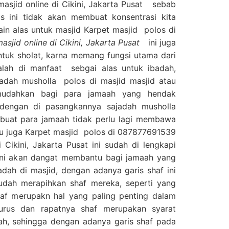
sjid online di Cikini, Jakarta Pusat sebab
ini tidak akan membuat konsentrasi kita
in alas untuk masjid Karpet masjid polos di
jid online di Cikini, Jakarta Pusat
ini juga
ntuk sholat, karna memang fungsi utama dari
alah di manfaat sebgai alas untuk ibadah,
adah musholla polos di masjid masjid atau
mudahkan bagi para jamaah yang hendak
dengan di pasangkannya sajadah musholla
buat para jamaah tidak perlu lagi membawa
itu juga Karpet masjid polos di 087877691539
 Cikini, Jakarta Pusat ini sudah di lengkapi
 ini akan dangat membantu bagi jamaah yang
dah di masjid, dengan adanya garis shaf ini
dah merapihkan shaf mereka, seperti yang
haf merupakn hal yang paling penting dalam
lurus dan rapatnya shaf merupakan syarat
ah, sehingga dengan adanya garis shaf pada