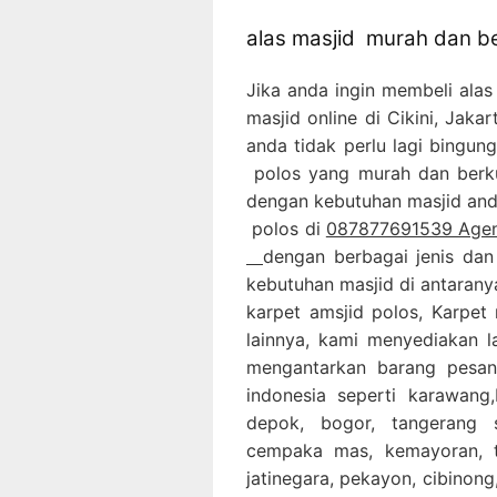
alas masjid murah dan be
Jika anda ingin membeli ala
masjid online di Cikini, Jak
anda tidak perlu lagi bingun
polos yang murah dan berku
dengan kebutuhan masjid anda
polos di
087877691539 Agen k
dengan berbagai jenis dan
kebutuhan masjid di antarany
karpet amsjid polos, Karpet
lainnya, kami menyediakan 
mengantarkan barang pesan
indonesia seperti karawang,B
depok, bogor, tangerang 
cempaka mas, kemayoran, ta
jatinegara, pekayon, cibinong,