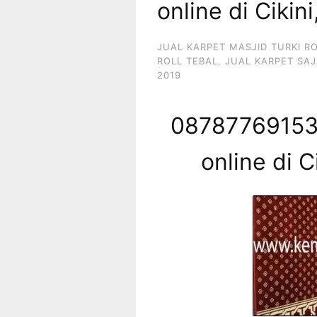
online di Cikin
JUAL KARPET MASJID TURKI R
ROLL TEBAL
,
JUAL KARPET SAJ
2019
087877691539
online di C