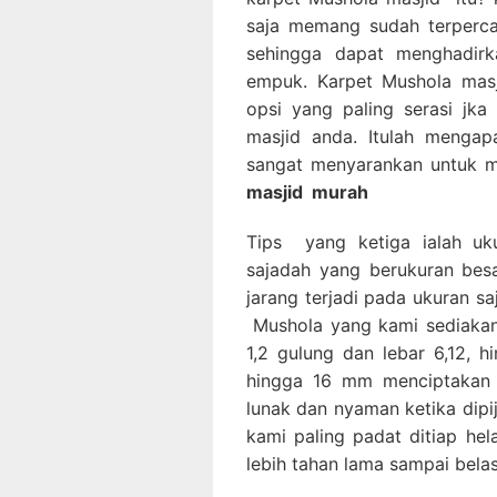
saja memang sudah terperca
sehingga dapat menghadirka
empuk. Karpet Mushola masj
opsi yang paling serasi jk
masjid anda. Itulah mengap
sangat menyarankan untuk 
masjid
murah
Tips yang ketiga ialah uk
sajadah yang berukuran besa
jarang terjadi pada ukuran sa
Mushola yang kami sediakan 
1,2 gulung dan lebar 6,12, 
hingga 16 mm menciptakan 
lunak dan nyaman ketika dipi
kami paling padat ditiap he
lebih tahan lama sampai bela