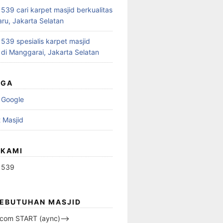
39 cari karpet masjid berkualitas
aru, Jakarta Selatan
39 spesialis karpet masjid
 di Manggarai, Jakarta Selatan
UGA
 Google
 Masjid
 KAMI
1539
KEBUTUHAN MASJID
s.com START (aync)–>