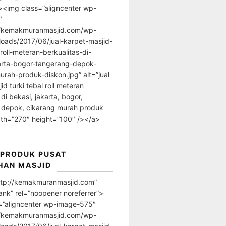
”><img class=”aligncenter wp-
″
//kemakmuranmasjid.com/wp-
loads/2017/06/jual-karpet-masjid-
-roll-meteran-berkualitas-di-
arta-bogor-tangerang-depok-
urah-produk-diskon.jpg” alt=”jual
id turki tebal roll meteran
 di bekasi, jakarta, bogor,
 depok, cikarang murah produk
dth=”270″ height=”100″ /></a>
 PRODUK PUSAT
HAN MASJID
ttp://kemakmuranmasjid.com”
ank” rel=”noopener noreferrer”>
=”aligncenter wp-image-575″
//kemakmuranmasjid.com/wp-