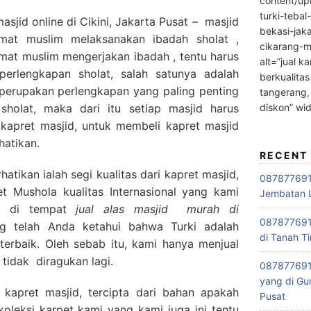
content/up
turki-tebal
jid online di Cikini, Jakarta Pusat – masjid
bekasi-jak
mat muslim melaksanakan ibadah sholat ,
cikarang-m
mat muslim mengerjakan ibadah , tentu harus
alt=”jual ka
erlengkapan sholat, salah satunya adalah
berkualitas
 perupakan perlengkapan yang paling penting
tangerang,
diskon” wi
holat, maka dari itu setiap masjid harus
apret masjid, untuk membeli kapret masjid
hatikan.
RECENT
tikan ialah segi kualitas dari kapret masjid,
0878776915
 Mushola kualitas Internasional yang kami
Jembatan L
ki di tempat
jual alas masjid
murah di
0878776915
ng telah Anda ketahui bahwa Turki adalah
di Tanah Ti
terbaik. Oleh sebab itu, kami hanya menjual
 tidak diragukan lagi.
087877691
yang di Gu
 kapret masjid, tercipta dari bahan apakah
Pusat
oleksi karpet kami yang kami juga ini tentu