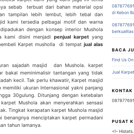
0878776915
ya sebab terbuat dari bahan material opsi
di Kebon B
n tampilan lebih lembut, lebih tebal dan
id kami tersedia pelbagai motif dan warna
0878776915
a dipadukan dengan konsep interior Mushola
berkualitas
a kami disini menjadi
penjual karpet
yang
membeli Karpet musholla di tempat
jual alas
BACA J
Find Us On
uran sajadah masjid dan Mushola. karpet
Jual Karpet
r bakal meminimalisir tantangan yang tidak
jadah kecil. Tak perlu khawatir, Karpet masjid
memiliki ukuran Internasional yakni panjang
KONTAK
hingga 30gulung. Ditunjang dengan ketebalan
08787769
karpet Mushola akan menyerahkan sensasi
jak. Tingkat kerapatan karpet Mushola masjid
lai benangnya menciptakan karpet permadani
PUSAT 
san tahun lamanya.
<!– Histat