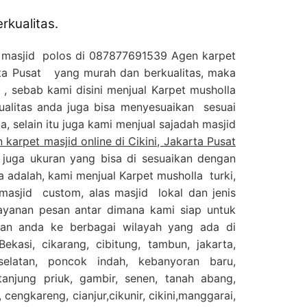
rkualitas.
s masjid polos di 087877691539 Agen karpet
arta Pusat yang murah dan berkualitas, maka
g , sebab kami disini menjual Karpet musholla
alitas anda juga bisa menyesuaikan sesuai
, selain itu juga kami menjual sajadah masjid
arpet masjid online di Cikini, Jakarta Pusat
 juga ukuran yang bisa di sesuaikan dengan
a adalah, kami menjual Karpet musholla turki,
 masjid custom, alas masjid lokal dan jenis
layanan pesan antar dimana kami siap untuk
an anda ke berbagai wilayah yang ada di
ekasi, cikarang, cibitung, tambun, jakarta,
selatan, poncok indah, kebanyoran baru,
njung priuk, gambir, senen, tanah abang,
 cengkareng, cianjur,cikunir, cikini,manggarai,