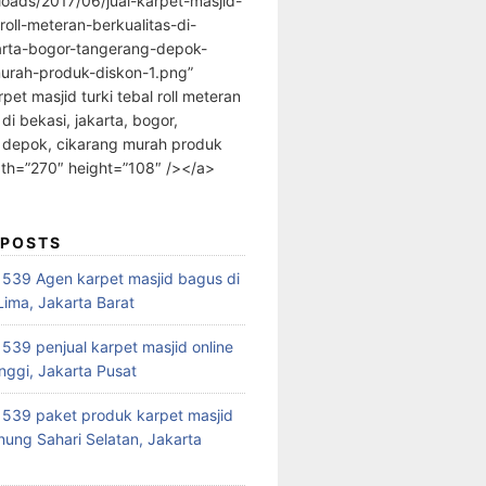
loads/2017/06/jual-karpet-masjid-
-roll-meteran-berkualitas-di-
arta-bogor-tangerang-depok-
urah-produk-diskon-1.png”
rpet masjid turki tebal roll meteran
 di bekasi, jakarta, bogor,
 depok, cikarang murah produk
dth=”270″ height=”108″ /></a>
 POSTS
39 Agen karpet masjid bagus di
ima, Jakarta Barat
39 penjual karpet masjid online
nggi, Jakarta Pusat
539 paket produk karpet masjid
nung Sahari Selatan, Jakarta