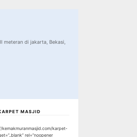
d
l meteran di jakarta, Bekasi,
KARPET MASJID
://kemakmuranmasjid.com/karpet-
get=”_blank” rel=”noopener